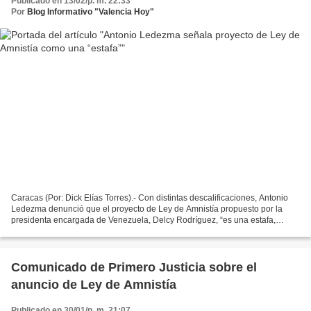
Publicado en 13/02/p. m. 22:33
Por
Blog Informativo "Valencia Hoy"
Caracas (Por: Dick Elías Torres).- Con distintas descalificaciones, Antonio
Ledezma denunció que el proyecto de Ley de Amnistía propuesto por la
presidenta encargada de Venezuela, Delcy Rodríguez, “es una estafa,
humillación, un maquillaje jurídico, no...
Comunicado de Primero Justicia sobre el
anuncio de Ley de Amnistía
Publicado en 30/01/p. m. 21:07