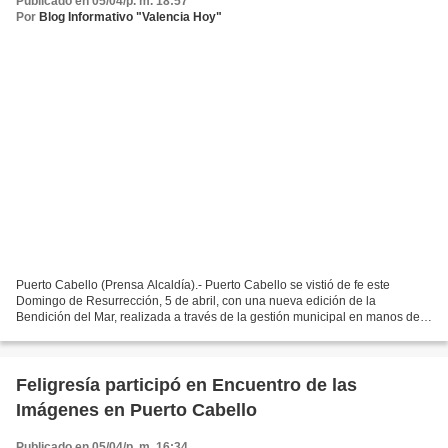
Publicado en 05/04/p. m. 18:57
Por
Blog Informativo "Valencia Hoy"
Puerto Cabello (Prensa Alcaldía).- Puerto Cabello se vistió de fe este
Domingo de Resurrección, 5 de abril, con una nueva edición de la
Bendición del Mar, realizada a través de la gestión municipal en manos del
alcalde Juan Carlos Betancourt, a la par...
Feligresía participó en Encuentro de las
Imágenes en Puerto Cabello
Publicado en 05/04/p. m. 16:34