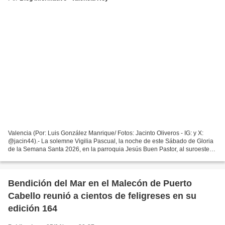
Valencia (Por: Luis González Manrique/ Fotos: Jacinto Oliveros - IG: y X:
@jacin44).- La solemne Vigilia Pascual, la noche de este Sábado de Gloria
de la Semana Santa 2026, en la parroquia Jesús Buen Pastor, al suroeste
de Valencia. Bajo la guía del padre...
Bendición del Mar en el Malecón de Puerto
Cabello reunió a cientos de feligreses en su
edición 164