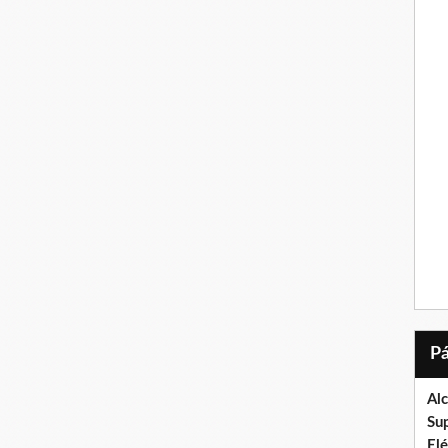
Al
Su
El