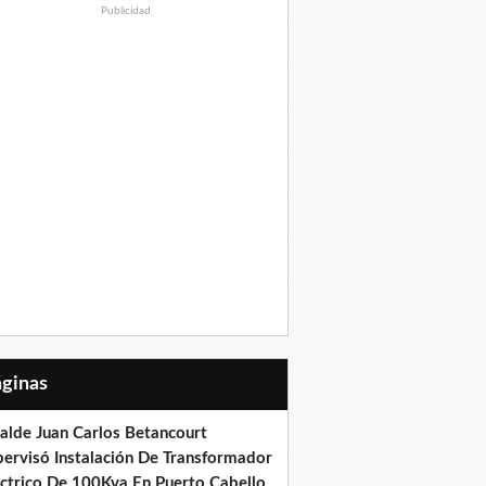
Publicidad
Páginas
calde Juan Carlos Betancourt
pervisó Instalación De Transformador
éctrico De 100Kva En Puerto Cabello