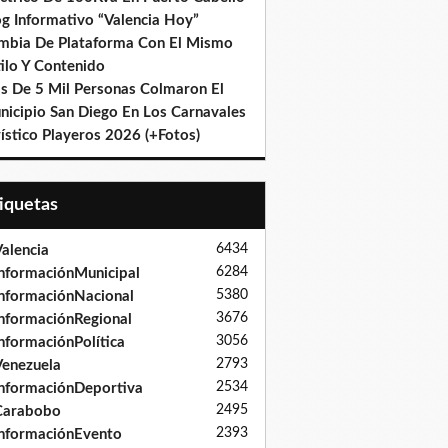
og Informativo “Valencia Hoy”
mbia De Plataforma Con El Mismo
ilo Y Contenido
s De 5 Mil Personas Colmaron El
nicipio San Diego En Los Carnavales
ístico Playeros 2026 (+Fotos)
tiquetas
6434
alencia
6284
nformaciónMunicipal
5380
nformaciónNacional
3676
nformaciónRegional
3056
nformaciónPolítica
2793
enezuela
2534
nformaciónDeportiva
2495
Carabobo
2393
nformaciónEvento