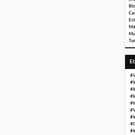
Bl
Ca
Est
Má
Mu
Tur
E
#V
#I
#I
#I
#I
#V
#I
#
#I