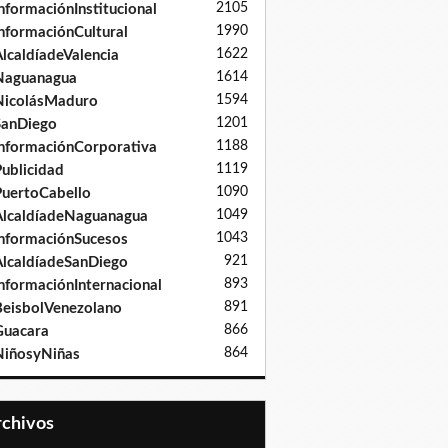
2105
nformaciónInstitucional
1990
nformaciónCultural
1622
lcaldíadeValencia
1614
Naguanagua
1594
NicolásMaduro
1201
SanDiego
1188
nformaciónCorporativa
1119
ublicidad
1090
uertoCabello
1049
lcaldíadeNaguanagua
1043
nformaciónSucesos
921
lcaldíadeSanDiego
893
nformaciónInternacional
891
eisbolVenezolano
866
Guacara
864
iñosyNiñas
Archivos