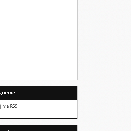
Sígueme
via RSS