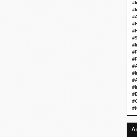
#I
#I
#A
#
#
#
#I
#P
#P
#A
#I
#A
#I
#B
#
#N