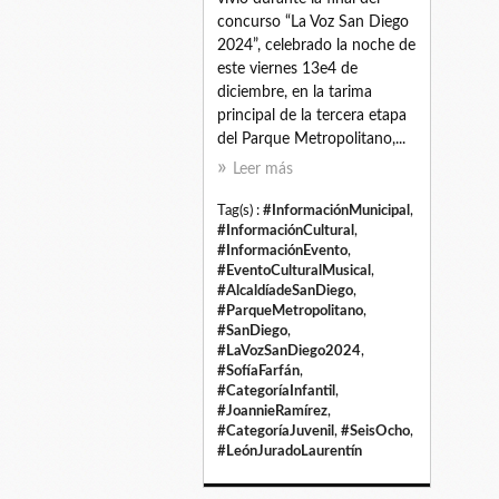
concurso “La Voz San Diego
2024”, celebrado la noche de
este viernes 13e4 de
diciembre, en la tarima
principal de la tercera etapa
del Parque Metropolitano,...
Leer más
Tag(s) :
#InformaciónMunicipal
,
#InformaciónCultural
,
#InformaciónEvento
,
#EventoCulturalMusical
,
#AlcaldíadeSanDiego
,
#ParqueMetropolitano
,
#SanDiego
,
#LaVozSanDiego2024
,
#SofíaFarfán
,
#CategoríaInfantil
,
#JoannieRamírez
,
#CategoríaJuvenil
,
#SeisOcho
,
#LeónJuradoLaurentín