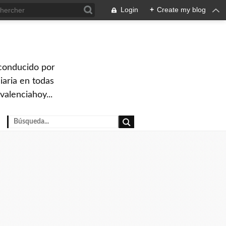
Login
+
Create my blog
 conducido por
iaria en todas
valenciahoy...