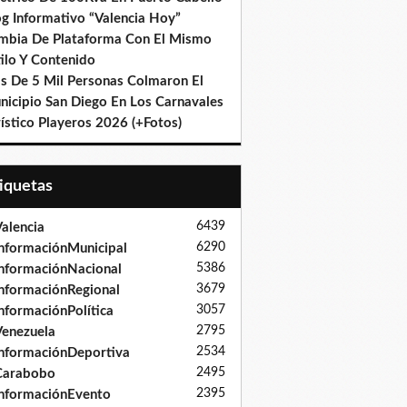
og Informativo “Valencia Hoy”
mbia De Plataforma Con El Mismo
ilo Y Contenido
s De 5 Mil Personas Colmaron El
nicipio San Diego En Los Carnavales
ístico Playeros 2026 (+Fotos)
tiquetas
6439
alencia
6290
nformaciónMunicipal
5386
nformaciónNacional
3679
nformaciónRegional
3057
nformaciónPolítica
2795
enezuela
2534
nformaciónDeportiva
2495
Carabobo
2395
nformaciónEvento