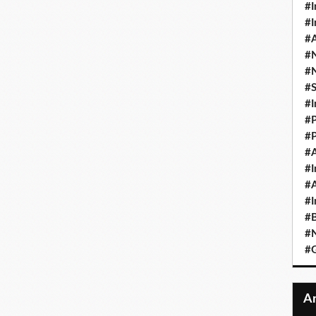
#I
#I
#A
#
#
#
#I
#P
#P
#A
#I
#A
#I
#B
#N
#