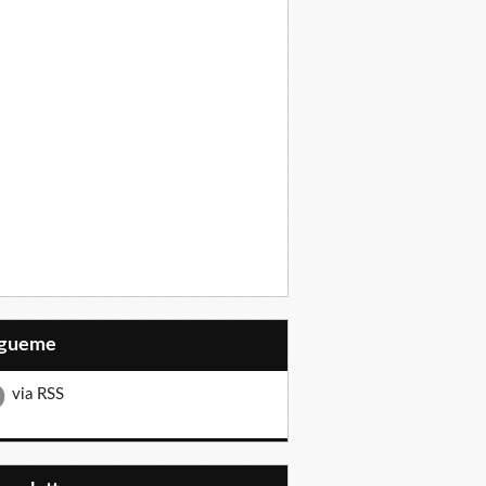
Sígueme
via RSS