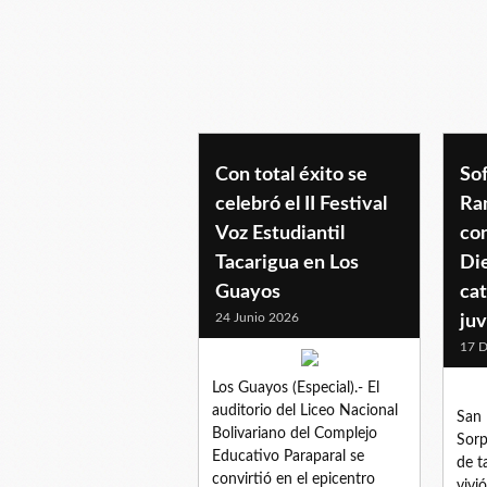
categoriainfantil
Con total éxito se
Sof
celebró el II Festival
Ra
Voz Estudiantil
co
Tacarigua en Los
Di
Guayos
cat
24 Junio 2026
juv
17 D
Los Guayos (Especial).- El
auditorio del Liceo Nacional
San 
Bolivariano del Complejo
Sorp
Educativo Paraparal se
de t
convirtió en el epicentro
vivi