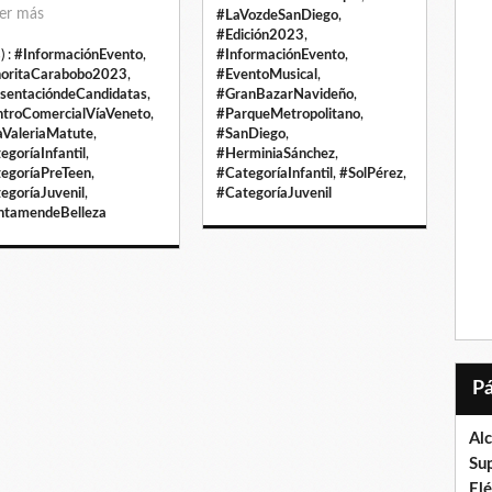
er más
#LaVozdeSanDiego
,
#Edición2023
,
) :
#InformaciónEvento
,
#InformaciónEvento
,
oritaCarabobo2023
,
#EventoMusical
,
sentacióndeCandidatas
,
#GranBazarNavideño
,
troComercialVíaVeneto
,
#ParqueMetropolitano
,
ValeriaMatute
,
#SanDiego
,
egoríaInfantil
,
#HerminiaSánchez
,
egoríaPreTeen
,
#CategoríaInfantil
,
#SolPérez
,
egoríaJuvenil
,
#CategoríaJuvenil
tamendeBelleza
Al
Su
El