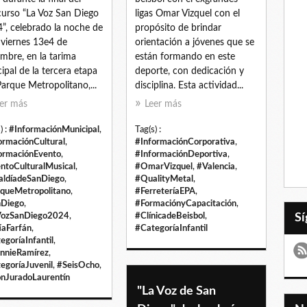
urso “La Voz San Diego
ligas Omar Vizquel con el
”, celebrado la noche de
propósito de brindar
 viernes 13e4 de
orientación a jóvenes que se
embre, en la tarima
están formando en este
cipal de la tercera etapa
deporte, con dedicación y
Parque Metropolitano,...
disciplina. Esta actividad...
er más
Leer más
) :
#InformaciónMunicipal
,
Tag(s) :
ormaciónCultural
,
#InformaciónCorporativa
,
ormaciónEvento
,
#InformaciónDeportiva
,
ntoCulturalMusical
,
#OmarVizquel
,
#Valencia
,
aldíadeSanDiego
,
#QualityMetal
,
queMetropolitano
,
#FerreteríaEPA
,
Diego
,
#FormaciónyCapacitación
,
VozSanDiego2024
,
#ClínicadeBeisbol
,
íaFarfán
,
#CategoríaInfantil
egoríaInfantil
,
nnieRamírez
,
egoríaJuvenil
,
#SeisOcho
,
nJuradoLaurentín
"La Voz de San