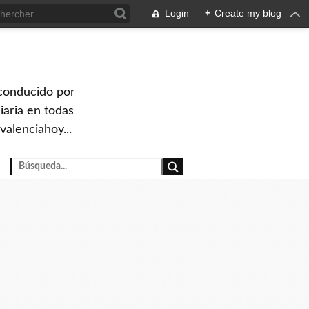
Login
+
Create my blog
 conducido por
iaria en todas
valenciahoy...