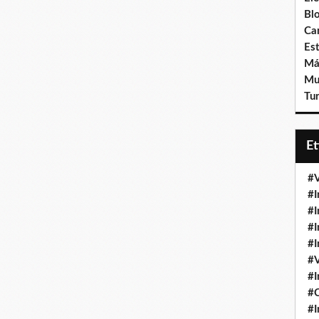
Bl
Ca
Est
Má
Mu
Tur
E
#V
#I
#I
#I
#I
#V
#I
#
#I