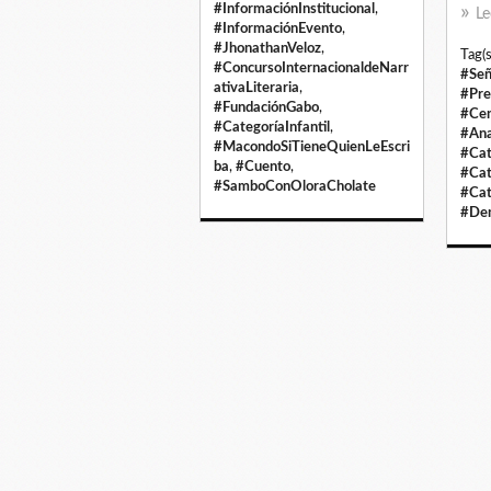
#InformaciónInstitucional
,
Le
#InformaciónEvento
,
#JhonathanVeloz
,
Tag(s
#ConcursoInternacionaldeNarr
#Señ
ativaLiteraria
,
#Pre
#FundaciónGabo
,
#Cen
#CategoríaInfantil
,
#Ana
#MacondoSiTieneQuienLeEscri
#Cat
ba
,
#Cuento
,
#Cat
#SamboConOloraCholate
#Cat
#Den