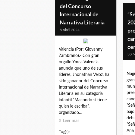
del Concurso
Internacional de
“S
Narrativa Literaria
202
8 Abril 2024
pr
can
ce
Valencia (Por: Giovanny
30 
Zambrano).- Con gran
orgullo Ymca Valencia
anuncia que uno de sus
Nagu
líderes, Jhonathan Veloz, ha
gran
sido ganador del Concurso
muni
Internacional de Narrativa
pres
Literaria en su categoría
cand
infantil “Macondo si tiene
“Señ
quien le escriba”,
bajo
organizado...
debu
Leer más
“Señ
Ana 
Tag(s) :