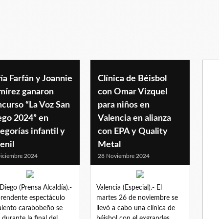
ía Farfán y Joannie
Clínica de Béisbol
mírez ganaron
con Omar Vizquel
ncurso “La Voz San
para niños en
ego 2024” en
Valencia en alianza
egorías infantil y
con EPA y Quality
enil
Metal
iciembre 2024
28 Noviembre 2024
Diego (Prensa Alcaldía).-
Valencia (Especial).- El
rendente espectáculo
martes 26 de noviembre se
alento carabobeño se
llevó a cabo una clínica de
ó durante la final del
béisbol con el exgrandes