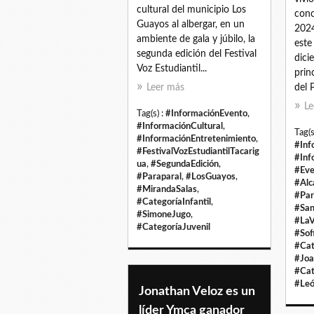
cultural del municipio Los
conc
Guayos al albergar, en un
2024
ambiente de gala y júbilo, la
este
segunda edición del Festival
dici
Voz Estudiantil...
prin
Leer más
del 
Le
Tag(s) :
#InformaciónEvento
,
#InformaciónCultural
,
Tag(s
#InformaciónEntretenimiento
,
#Inf
#FestivalVozEstudiantilTacarig
#Inf
ua
,
#SegundaEdición
,
#Eve
#Paraparal
,
#LosGuayos
,
#Alc
#MirandaSalas
,
#Par
#CategoríaInfantil
,
#San
#SimoneJugo
,
#La
#CategoríaJuvenil
#Sof
#Cat
#Joa
#Cat
#Leó
Jonathan Veloz es un
líder Ymca ganador