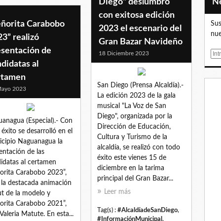
Diego" deslumbró
con exitosa edición
eñorita Carabobo
Sus
2023 el escenario del
nue
3” realizó
Gran Bazar Navideño
esentación de
18 Diciembre 2023
E
didatas al
m
a
rtamen
i
San Diego (Prensa Alcaldía).-
Mayo 2023
l
La edición 2023 de la gala
musical "La Voz de San
Diego", organizada por la
anagua (Especial).- Con
Dirección de Educación,
 éxito se desarrolló en el
Cultura y Turismo de la
cipio Naguanagua la
alcaldía, se realizó con todo
entación de las
éxito este vienes 15 de
idatas al certamen
diciembre en la tarima
orita Carabobo 2023”,
principal del Gran Bazar...
 la destacada animación
Leer más
t de la modelo y
orita Carabobo 2021”,
Tag(s) :
#AlcaldíadeSanDiego
,
Valeria Matute. En esta...
#InformaciónMunicipal
,