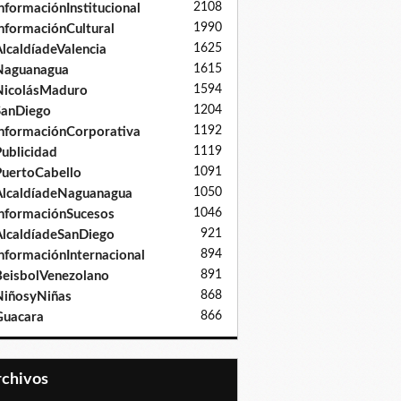
2108
nformaciónInstitucional
1990
nformaciónCultural
1625
lcaldíadeValencia
1615
Naguanagua
1594
NicolásMaduro
1204
SanDiego
1192
nformaciónCorporativa
1119
ublicidad
1091
uertoCabello
1050
lcaldíadeNaguanagua
1046
nformaciónSucesos
921
lcaldíadeSanDiego
894
nformaciónInternacional
891
eisbolVenezolano
868
iñosyNiñas
866
Guacara
Archivos