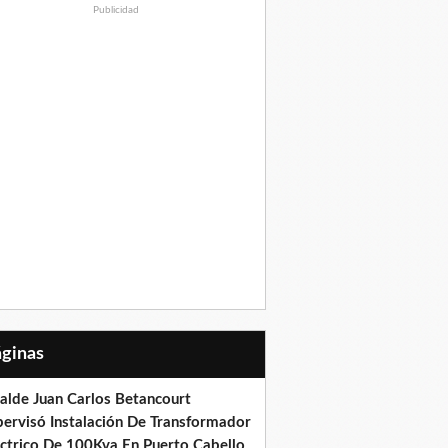
Publicidad
Páginas
calde Juan Carlos Betancourt
pervisó Instalación De Transformador
éctrico De 100Kva En Puerto Cabello