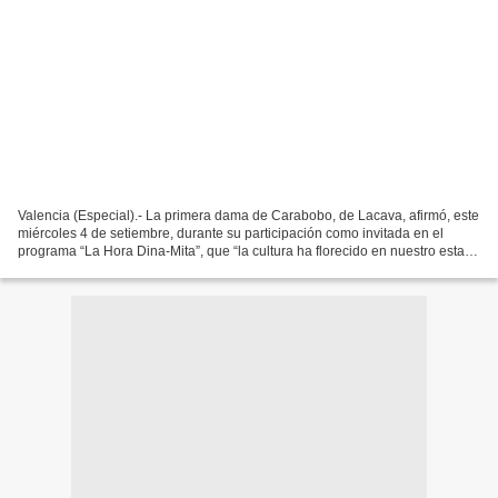
Valencia (Especial).- La primera dama de Carabobo, de Lacava, afirmó, este
miércoles 4 de setiembre, durante su participación como invitada en el
programa “La Hora Dina-Mita”, que “la cultura ha florecido en nuestro estado
Carabobo”. Con orgullo y satisfacción,...