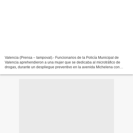
Valencia (Prensa – Iampoval).- Funcionarios de la Policía Municipal de
Valencia aprehendieron a una mujer que se dedicaba al microtráfico de
drogas, durante un despliegue preventivo en la avenida Michelena con
Branger de la parroquia San Blas. Sobre el...