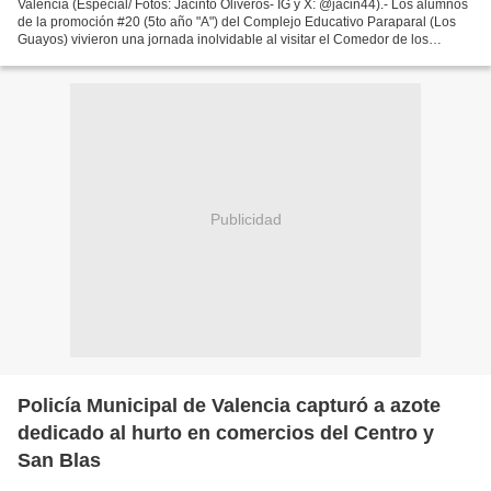
Valencia (Especial/ Fotos: Jacinto Oliveros- IG y X: @jacin44).- Los alumnos
de la promoción #20 (5to año "A") del Complejo Educativo Paraparal (Los
Guayos) vivieron una jornada inolvidable al visitar el Comedor de los
Abuelos de San Blas, en Valencia....
Publicidad
Policía Municipal de Valencia capturó a azote
dedicado al hurto en comercios del Centro y
San Blas