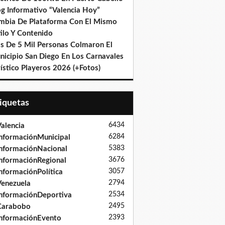
og Informativo “Valencia Hoy”
mbia De Plataforma Con El Mismo
ilo Y Contenido
s De 5 Mil Personas Colmaron El
nicipio San Diego En Los Carnavales
ístico Playeros 2026 (+Fotos)
tiquetas
6434
alencia
6284
nformaciónMunicipal
5383
nformaciónNacional
3676
nformaciónRegional
3057
nformaciónPolítica
2794
enezuela
2534
nformaciónDeportiva
2495
Carabobo
2393
nformaciónEvento