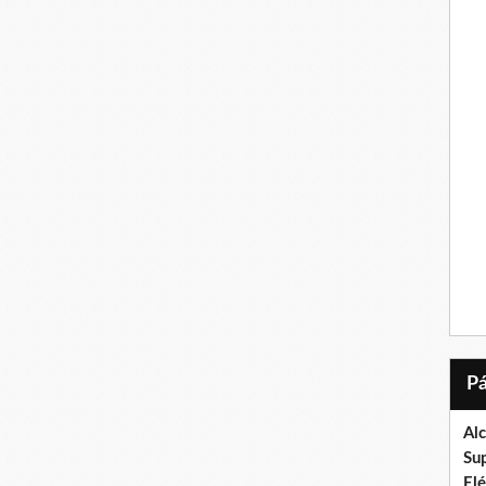
Al
Su
El