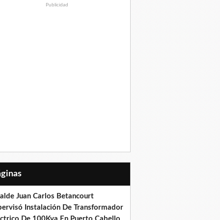
Publicidad
Páginas
calde Juan Carlos Betancourt
pervisó Instalación De Transformador
éctrico De 100Kva En Puerto Cabello