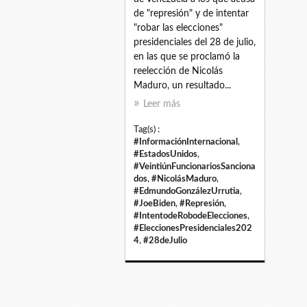
de "represión" y de intentar
"robar las elecciones"
presidenciales del 28 de julio,
en las que se proclamó la
reelección de Nicolás
Maduro, un resultado...
Leer más
Tag(s) :
#InformaciónInternacional
,
#EstadosUnidos
,
#VeintiúnFuncionariosSanciona
dos
,
#NicolásMaduro
,
#EdmundoGonzálezUrrutia
,
#JoeBiden
,
#Represión
,
#IntentodeRobodeElecciones
,
#EleccionesPresidenciales202
4
,
#28deJulio