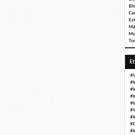
Bl
Ca
Est
Má
Mu
Tur
E
#V
#I
#I
#I
#I
#V
#I
#
#I