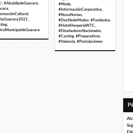
) :
#AlcaldíadeGuacara
,
#Moda
,
cara
,
#InformaciónCorporativa
,
ormaciónCultural
,
#NovaNovias
,
VozGuacara2021
,
#DesfiledeModas
,
#Fundanica
,
ting
,
#HotelHesperiaWTC
,
troMunicipaldeGuacara
#DiseñadoresNacionales
,
#Casting
,
#Preparativos
,
#Valencia
,
#Postulaciones
Al
Su
El