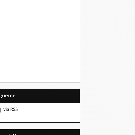
Sígueme
via RSS