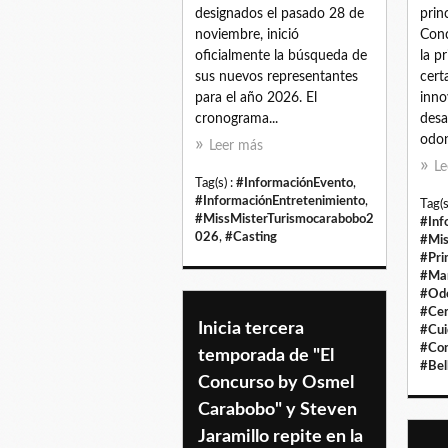
designados el pasado 28 de
prin
noviembre, inició
Conc
oficialmente la búsqueda de
la p
sus nuevos representantes
cert
para el año 2026. El
inno
cronograma...
desa
odon
Leer más
Le
Tag(s) :
#InformaciónEvento
,
#InformaciónEntretenimiento
,
Tag(s
#MissMisterTurismocarabobo2
#Inf
026
,
#Casting
#Mis
#Pri
#Mar
#Odo
#Cer
Inicia tercera
#Cui
#Con
temporada de "El
#Bel
Concurso by Osmel
Carabobo" y Steven
Jaramillo repite en la