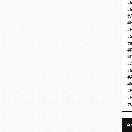
#I
#I
#A
#
#
#
#I
#P
#P
#A
#I
#A
#I
#B
#N
#