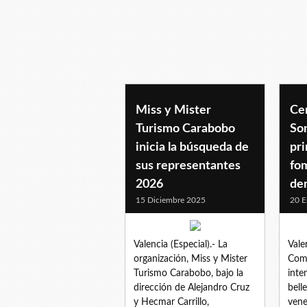
casting
Miss y Mister
Ce
Turismo Carabobo
Son
inicia la búsqueda de
pri
sus representantes
fo
2026
den
15 Diciembre 2025
20 E
Valencia (Especial).- La
Vale
organización, Miss y Mister
Comu
Turismo Carabobo, bajo la
inte
dirección de Alejandro Cruz
bell
y Hecmar Carrillo,
vene