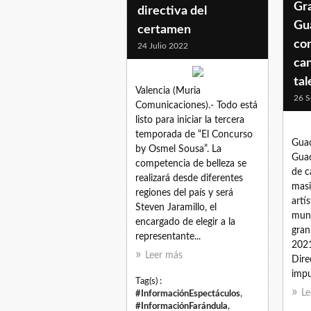
Gra
directiva del
Gua
certamen
con
24 Julio 2022
ca
tal
Valencia (Muria
26 S
Comunicaciones).- Todo está
listo para iniciar la tercera
temporada de “El Concurso
Guac
by Osmel Sousa”. La
Guac
competencia de belleza se
de c
realizará desde diferentes
masi
regiones del país y será
artí
Steven Jaramillo, el
muni
encargado de elegir a la
gran
representante...
2021
Leer más
Dire
impu
Tag(s) :
Le
#InformaciónEspectáculos
,
#InformaciónFarándula
,