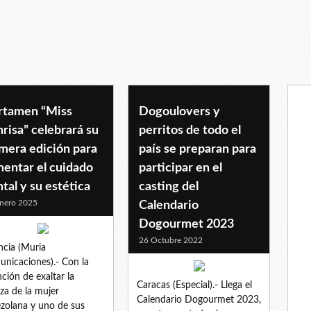
rtamen “Miss
Dogoulovers y
risa” celebrará su
perritos de todo el
mera edición para
país se preparan para
mentar el cuidado
participar en el
tal y su estética
casting del
nero 2025
Calendario
Dogourmet 2023
26 Octubre 2022
ncia (Muria
nicaciones).- Con la
nción de exaltar la
Caracas (Especial).- Llega el
eza de la mujer
Calendario Dogourmet 2023,
zolana y uno de sus