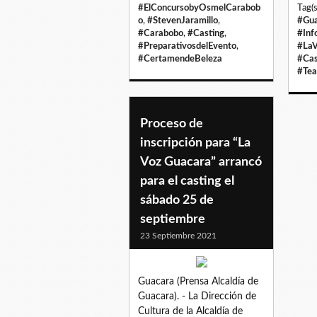
#ElConcursobyOsmelCarabob
Tag(s
o
,
#StevenJaramillo
,
#Gua
#Carabobo
,
#Casting
,
#Inf
#PreparativosdelEvento
,
#La
#CertamendeBeleza
#Cas
#Tea
Proceso de
inscripción para “La
Voz Guacara” arrancó
para el casting el
sábado 25 de
septiembre
23 Septiembre 2021
Guacara (Prensa Alcaldía de
Guacara). - La Dirección de
Cultura de la Alcaldía de