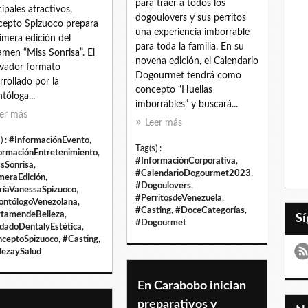
para traer a todos los
cipales atractivos,
dogoulovers y sus perritos
epto Spizuoco prepara
una experiencia imborrable
rimera edición del
para toda la familia. En su
amen “Miss Sonrisa”. El
novena edición, el Calendario
vador formato
Dogourmet tendrá como
rrollado por la
concepto “Huellas
tóloga...
imborrables” y buscará...
er más
Leer más
) :
#InformaciónEvento
,
Tag(s) :
ormaciónEntretenimiento
,
#InformaciónCorporativa
,
sSonrisa
,
#CalendarioDogourmet2023
,
meraEdición
,
#Dogoulovers
,
íaVanessaSpizuoco
,
#PerritosdeVenezuela
,
ntólogoVenezolana
,
#Casting
,
#DoceCategorías
,
tamendeBelleza
,
#Dogourmet
dadoDentalyEstética
,
ceptoSpizuoco
,
#Casting
,
lezaySalud
En Carabobo inician
preparativos y