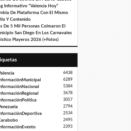
og Informativo “Valencia Hoy”
mbia De Plataforma Con El Mismo
ilo Y Contenido
s De 5 Mil Personas Colmaron El
nicipio San Diego En Los Carnavales
ístico Playeros 2026 (+Fotos)
tiquetas
6438
alencia
6289
nformaciónMunicipal
5384
nformaciónNacional
3678
nformaciónRegional
3057
nformaciónPolítica
2794
enezuela
2534
nformaciónDeportiva
2495
Carabobo
2393
nformaciónEvento