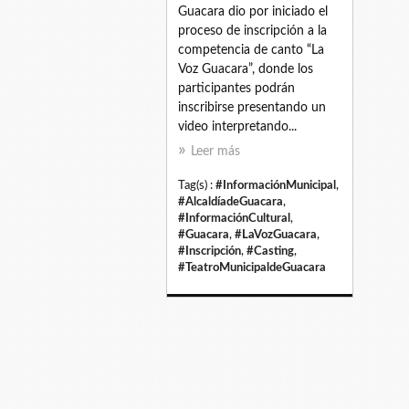
Guacara dio por iniciado el
proceso de inscripción a la
competencia de canto “La
Voz Guacara”, donde los
participantes podrán
inscribirse presentando un
video interpretando...
Leer más
Tag(s) :
#InformaciónMunicipal
,
#AlcaldíadeGuacara
,
#InformaciónCultural
,
#Guacara
,
#LaVozGuacara
,
#Inscripción
,
#Casting
,
#TeatroMunicipaldeGuacara