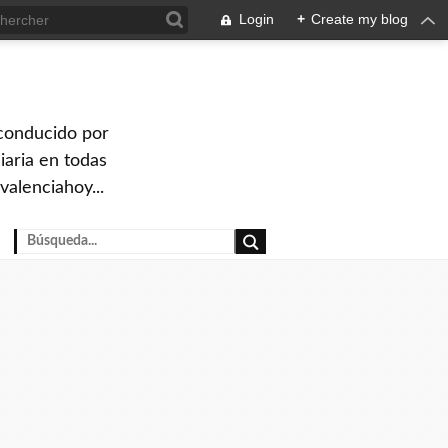
Login
+
Create my blog
 conducido por
iaria en todas
valenciahoy...