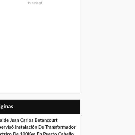
Publicidad
Páginas
calde Juan Carlos Betancourt
pervisó Instalación De Transformador
éctrico De 100Kva En Puerto Cabello