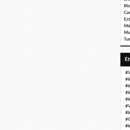
Bl
Ca
Est
Má
Mu
Tur
E
#V
#I
#I
#I
#I
#V
#I
#
#I