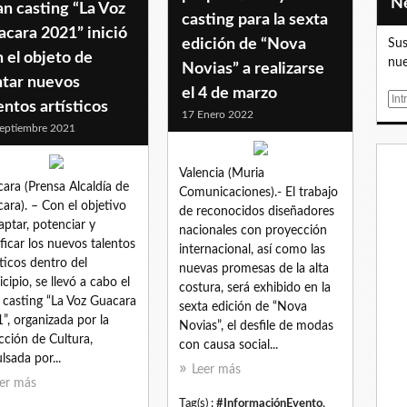
n casting “La Voz
casting para la sexta
cara 2021” inició
edición de “Nova
Sus
 el objeto de
nue
Novias” a realizarse
ntar nuevos
el 4 de marzo
E
entos artísticos
17 Enero 2022
m
eptiembre 2021
a
i
Valencia (Muria
l
ara (Prensa Alcaldía de
Comunicaciones).- El trabajo
ara). – Con el objetivo
de reconocidos diseñadores
aptar, potenciar y
nacionales con proyección
ficar los nuevos talentos
internacional, así como las
sticos dentro del
nuevas promesas de la alta
cipio, se llevó a cabo el
costura, será exhibido en la
 casting “La Voz Guacara
sexta edición de “Nova
”, organizada por la
Novias”, el desfile de modas
cción de Cultura,
con causa social...
lsada por...
Leer más
er más
Tag(s) :
#InformaciónEvento
,