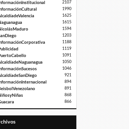
2107
nformaciónInstitucional
1990
nformaciónCultural
1625
lcaldíadeValencia
1615
Naguanagua
1594
NicolásMaduro
1203
SanDiego
1188
nformaciónCorporativa
1119
ublicidad
1091
uertoCabello
1050
lcaldíadeNaguanagua
1046
nformaciónSucesos
921
lcaldíadeSanDiego
894
nformaciónInternacional
891
eisbolVenezolano
868
iñosyNiñas
866
Guacara
Archivos