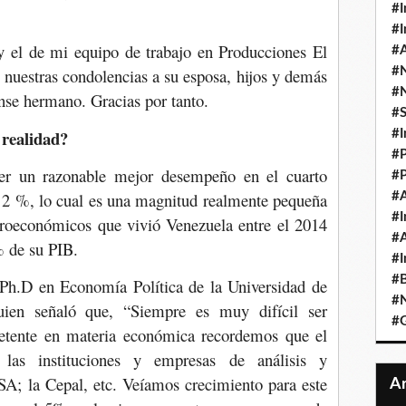
#I
#I
 el de mi equipo de trabajo en Producciones El
#A
uestras condolencias a su esposa, hijos y demás
#
#
nse hermano. Gracias por tanto.
#
 realidad?
#I
#P
er un razonable mejor desempeño en el cuarto
#P
 ó 2 %, lo cual es una magnitud realmente pequeña
#A
#I
croeconómicos que vivió Venezuela entre el 2014
#A
% de su PIB.
#I
#B
 Ph.D en Economía Política de la Universidad de
#N
ien señaló que, “Siempre es muy difícil ser
#
etente en materia económica recordemos que el
las instituciones y empresas de análisis y
SA; la Cepal, etc. Veíamos crecimiento para este