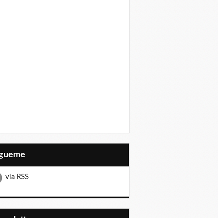
Sígueme
via RSS