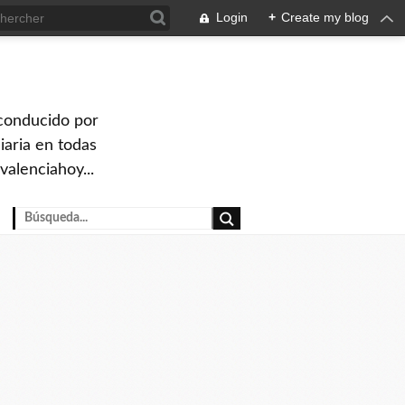
Login
+
Create my blog
 conducido por
iaria en todas
valenciahoy...