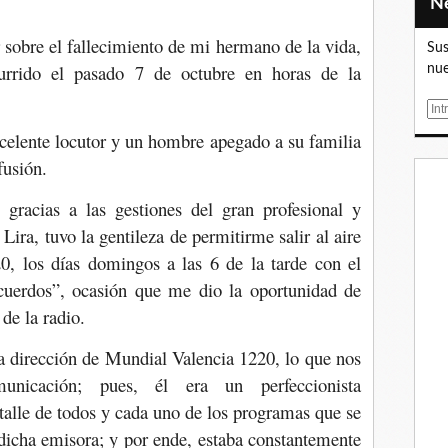
sobre el fallecimiento de mi hermano de la vida,
Sus
rrido el pasado 7 de octubre en horas de la
nue
E
m
xcelente locutor y un hombre apegado a su familia
a
fusión.
i
l
gracias a las gestiones del gran profesional y
ra, tuvo la gentileza de permitirme salir al aire
0, los días domingos a las 6 de la tarde con el
uerdos”, ocasión que me dio la oportunidad de
 de la radio.
a dirección de Mundial Valencia 1220, lo que nos
nicación; pues, él era un perfeccionista
alle de todos y cada uno de los programas que se
 dicha emisora; y por ende, estaba constantemente