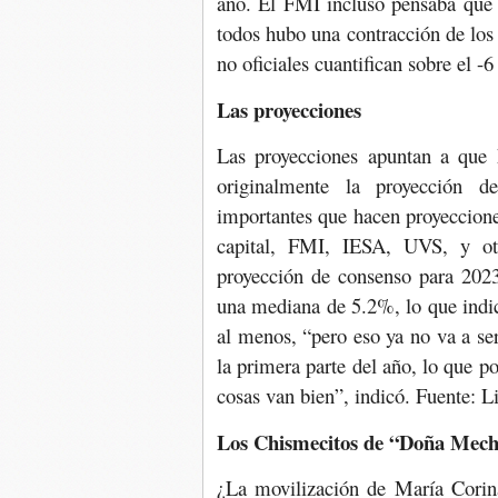
año. El FMI incluso pensaba que 
todos hubo una contracción de los 
no oficiales cuantifican sobre el -
Las proyecciones
Las proyecciones apuntan a que h
originalmente la proyección d
importantes que hacen proyeccione
capital, FMI, IESA, UVS, y otr
proyección de consenso para 202
una mediana de 5.2%, lo que indi
al menos, “pero eso ya no va a se
la primera parte del año, lo que p
cosas van bien”, indicó. Fuente: L
Los Chismecitos de “Doña Mec
¿La movilización de María Corina