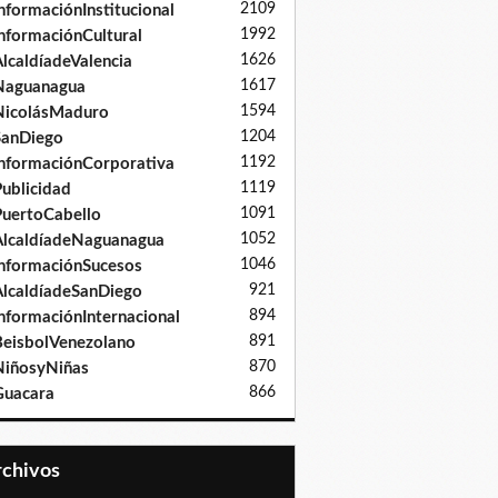
2109
nformaciónInstitucional
1992
nformaciónCultural
1626
lcaldíadeValencia
1617
Naguanagua
1594
NicolásMaduro
1204
SanDiego
1192
nformaciónCorporativa
1119
ublicidad
1091
uertoCabello
1052
lcaldíadeNaguanagua
1046
nformaciónSucesos
921
lcaldíadeSanDiego
894
nformaciónInternacional
891
eisbolVenezolano
870
iñosyNiñas
866
Guacara
Archivos