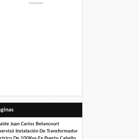
Publicidad
Páginas
calde Juan Carlos Betancourt
pervisó Instalación De Transformador
éctrico De 100Kva En Puerto Cabello