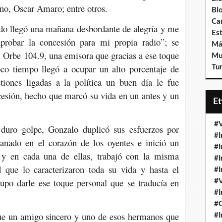
no, Oscar Amaro; entre otros.
Bl
Ca
do llegó una mañana desbordante de alegría y me
Est
probar la concesión para mi propia radio”; se
Má
ía Orbe 104.9, una emisora que gracias a ese toque
Mu
co tiempo llegó a ocupar un alto porcentaje de
Tur
iones ligadas a la política un buen día le fue
ncesión, hecho que marcó su vida en un antes y un
E
#V
duro golpe, Gonzalo duplicó sus esfuerzos por
#I
ganado en el corazón de los oyentes e inició un
#I
s y en cada una de ellas, trabajó con la misma
#I
 que lo caracterizaron toda su vida y hasta el
#I
upo darle ese toque personal que se traducía en
#V
#I
#
ue un amigo sincero y uno de esos hermanos que
#I