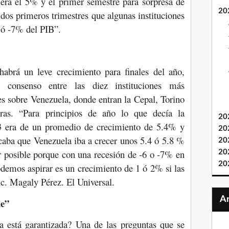
era el 5% y el primer semestre para sorpresa de
20
dos primeros trimestres que algunas instituciones
6 ó -7% del PIB”.
abrá un leve crecimiento para finales del año,
e consenso entre las diez instituciones más
s sobre Venezuela, donde entran la Cepal, Torino
as. “Para principios de año lo que decía la
20
3 era de un promedio de crecimiento de 5.4% y
20
caba que Venezuela iba a crecer unos 5.4 ó 5.8 %
20
r posible porque con una recesión de -6 o -7% en
20
20
odemos aspirar es un crecimiento de 1 ó 2% si las
ic. Magaly Pérez. El Universal.
he”
 está garantizada? Una de las preguntas que se