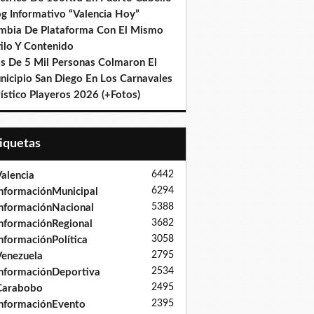
og Informativo “Valencia Hoy”
mbia De Plataforma Con El Mismo
ilo Y Contenido
s De 5 Mil Personas Colmaron El
nicipio San Diego En Los Carnavales
ístico Playeros 2026 (+Fotos)
tiquetas
6442
alencia
6294
nformaciónMunicipal
5388
nformaciónNacional
3682
nformaciónRegional
3058
nformaciónPolítica
2795
enezuela
2534
nformaciónDeportiva
2495
Carabobo
2395
nformaciónEvento