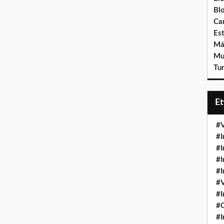
Bl
Ca
Est
Má
Mu
Tur
E
#V
#I
#I
#I
#I
#V
#I
#
#I