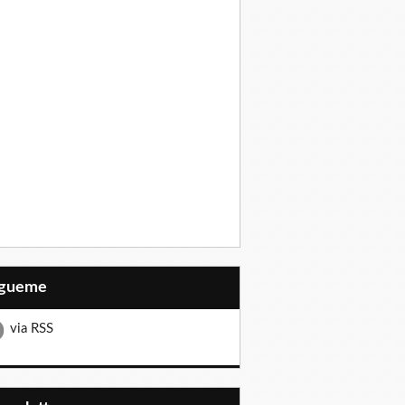
Sígueme
via RSS