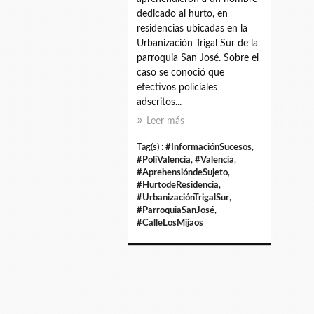
dedicado al hurto, en
residencias ubicadas en la
Urbanización Trigal Sur de la
parroquia San José. Sobre el
caso se conoció que
efectivos policiales
adscritos...
Leer más
Tag(s) :
#InformaciónSucesos
,
#PoliValencia
,
#Valencia
,
#AprehensióndeSujeto
,
#HurtodeResidencia
,
#UrbanizaciónTrigalSur
,
#ParroquiaSanJosé
,
#CalleLosMijaos