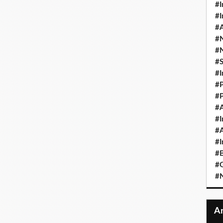
#I
#I
#A
#
#
#
#I
#P
#P
#A
#I
#A
#I
#B
#
#N