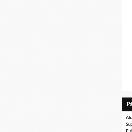
Al
Su
El