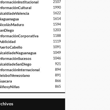
2107
nformaciónInstitucional
1990
nformaciónCultural
1622
lcaldíadeValencia
1614
Naguanagua
1594
NicolásMaduro
1203
SanDiego
1188
nformaciónCorporativa
1119
ublicidad
1091
uertoCabello
1049
lcaldíadeNaguanagua
1046
nformaciónSucesos
921
lcaldíadeSanDiego
894
nformaciónInternacional
891
eisbolVenezolano
866
Guacara
865
iñosyNiñas
Archivos