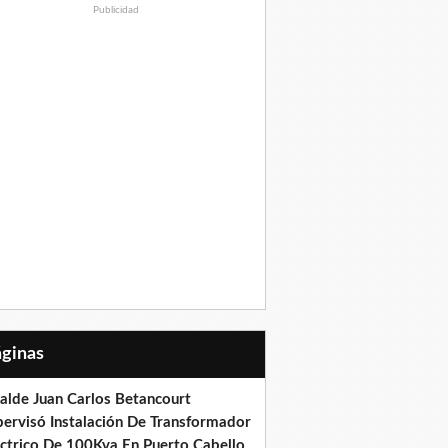
Publicidad
Páginas
calde Juan Carlos Betancourt
pervisó Instalación De Transformador
éctrico De 100Kva En Puerto Cabello