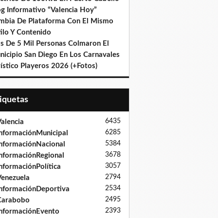
og Informativo “Valencia Hoy”
mbia De Plataforma Con El Mismo
ilo Y Contenido
s De 5 Mil Personas Colmaron El
nicipio San Diego En Los Carnavales
ístico Playeros 2026 (+Fotos)
tiquetas
6435
alencia
6285
nformaciónMunicipal
5384
nformaciónNacional
3678
nformaciónRegional
3057
nformaciónPolítica
2794
enezuela
2534
nformaciónDeportiva
2495
Carabobo
2393
nformaciónEvento