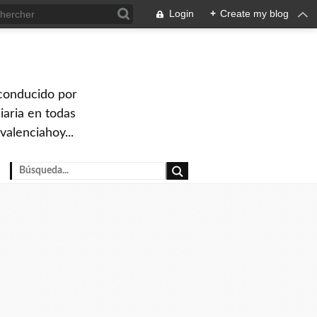
Login
+
Create my blog
 conducido por
iaria en todas
valenciahoy...