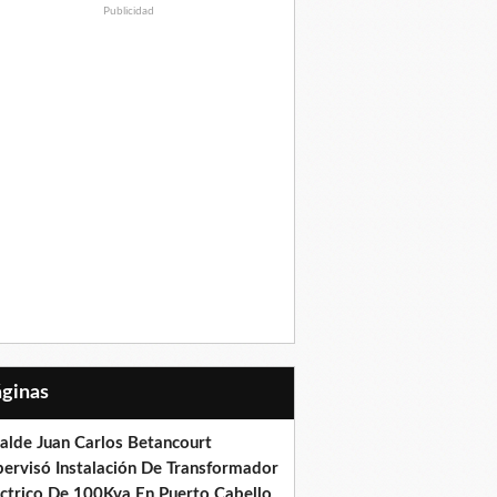
Publicidad
Páginas
calde Juan Carlos Betancourt
pervisó Instalación De Transformador
éctrico De 100Kva En Puerto Cabello