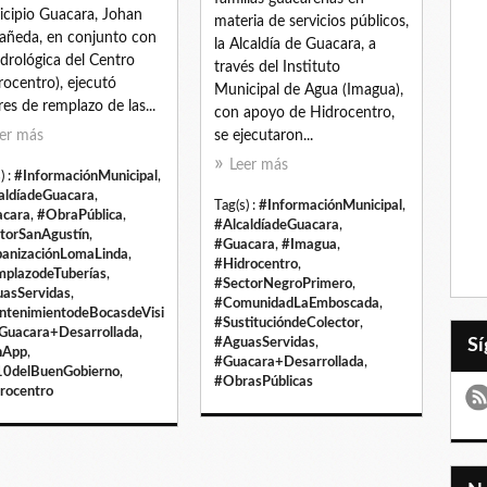
cipio Guacara, Johan
materia de servicios públicos,
añeda, en conjunto con
la Alcaldía de Guacara, a
idrológica del Centro
través del Instituto
rocentro), ejecutó
Municipal de Agua (Imagua),
res de remplazo de las...
con apoyo de Hidrocentro,
er más
se ejecutaron...
Leer más
) :
#InformaciónMunicipal
,
aldíadeGuacara
,
Tag(s) :
#InformaciónMunicipal
,
cara
,
#ObraPública
,
#AlcaldíadeGuacara
,
torSanAgustín
,
#Guacara
,
#Imagua
,
anizaciónLomaLinda
,
#Hidrocentro
,
plazodeTuberías
,
#SectorNegroPrimero
,
asServidas
,
#ComunidadLaEmboscada
,
tenimientodeBocasdeVisi
#SustitucióndeColector
,
Guacara+Desarrollada
,
#AguasServidas
,
nApp
,
#Guacara+Desarrollada
,
0delBuenGobierno
,
#ObrasPúblicas
rocentro