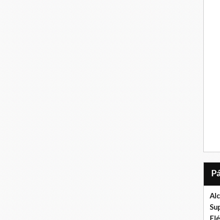
Al
Su
El