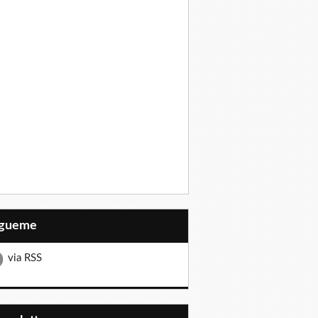
Sígueme
via RSS