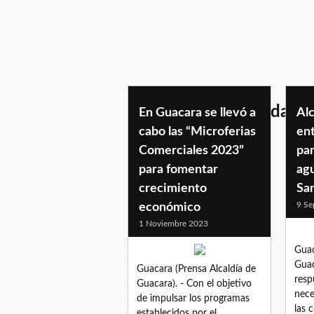
guacara+desarrollada
En Guacara se llevó a
Alc
cabo las “Microferias
en
Comerciales 2023”
par
para fomentar
agu
crecimiento
Sa
9 Se
económico
1 Noviembre 2023
Guac
Guac
Guacara (Prensa Alcaldía de
resp
Guacara). - Con el objetivo
nece
de impulsar los programas
las 
establecidos por el