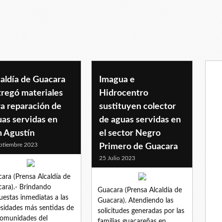
aldía de Guacara
Imagua e
tregó materiales
Hidrocentro
a reparación de
sustituyen colector
as servidas en
de aguas servidas en
n Agustín
el sector Negro
ptiembre 2023
Primero de Guacara
25 Julio 2023
ara (Prensa Alcaldía de
ara).- Brindando
Guacara (Prensa Alcaldía de
uestas inmediatas a las
Guacara). Atendiendo las
sidades más sentidas de
solicitudes generadas por las
comunidades del
familias guacareñas en