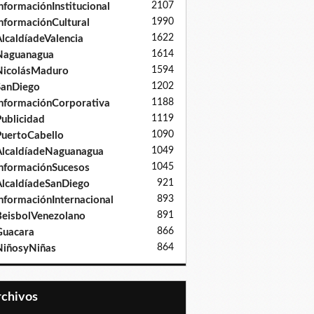
2107
nformaciónInstitucional
1990
nformaciónCultural
1622
lcaldíadeValencia
1614
Naguanagua
1594
NicolásMaduro
1202
SanDiego
1188
nformaciónCorporativa
1119
ublicidad
1090
uertoCabello
1049
lcaldíadeNaguanagua
1045
nformaciónSucesos
921
lcaldíadeSanDiego
893
nformaciónInternacional
891
eisbolVenezolano
866
Guacara
864
iñosyNiñas
Archivos