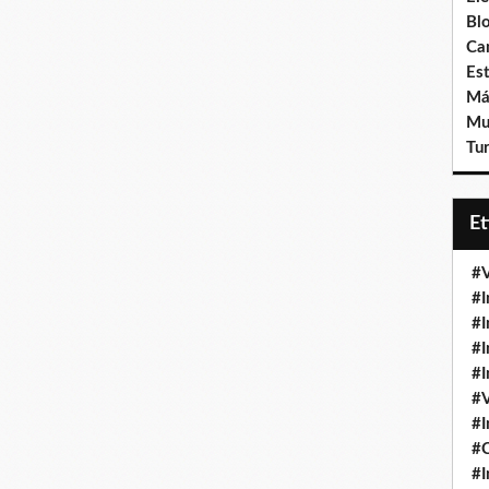
Bl
Ca
Est
Má
Mu
Tur
E
#V
#I
#I
#I
#I
#V
#I
#
#I