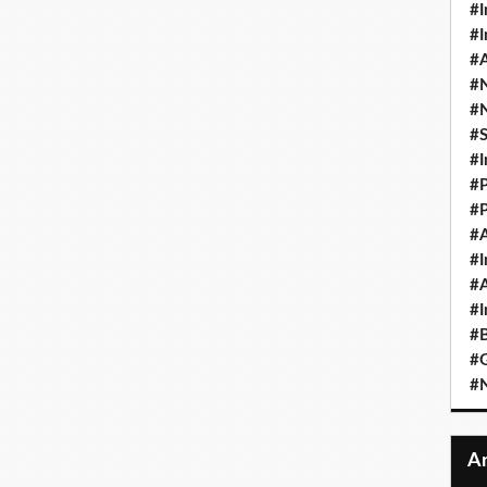
#I
#I
#A
#
#
#
#I
#P
#P
#A
#I
#A
#I
#B
#
#N