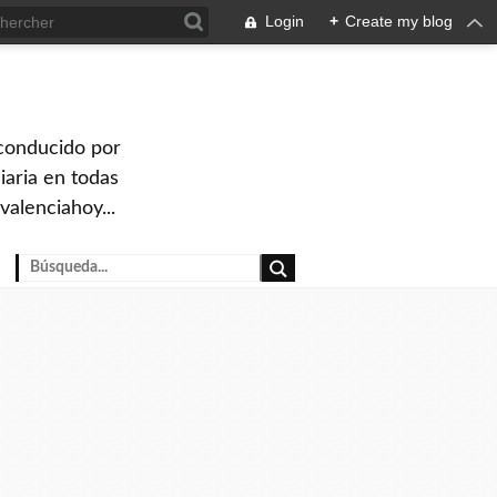
Login
+
Create my blog
 conducido por
iaria en todas
valenciahoy...