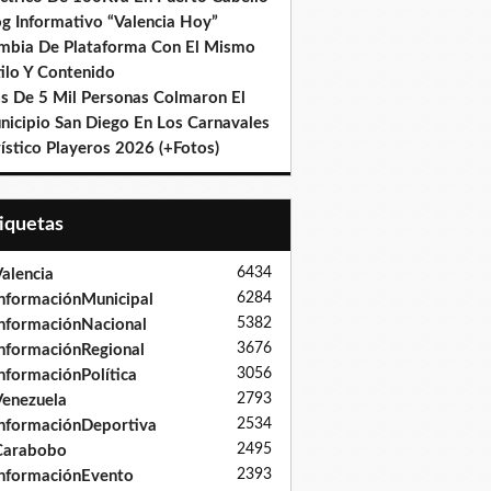
og Informativo “Valencia Hoy”
mbia De Plataforma Con El Mismo
ilo Y Contenido
s De 5 Mil Personas Colmaron El
nicipio San Diego En Los Carnavales
ístico Playeros 2026 (+Fotos)
tiquetas
6434
alencia
6284
nformaciónMunicipal
5382
nformaciónNacional
3676
nformaciónRegional
3056
nformaciónPolítica
2793
enezuela
2534
nformaciónDeportiva
2495
Carabobo
2393
nformaciónEvento