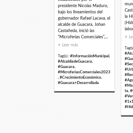
muni
presidente Nicolas Maduro,
Cast
bajo los lineamientos del
la H
gobernador Rafael Lacava, el
(Hid
alcalde de Guacara, Johan
labo
Castañeda, inició las
“Microferias Comerciales”,...
Le
Leer más
Tag(s
#Alc
Tag(s) :
#InformaciónMunicipal
,
#Gua
#AlcaldíadeGuacara
,
#Sec
#Guacara
,
#Urb
#MicroferiasComerciales2023
#Rem
,
#CrecimientoEconómico
,
#Agu
#Guacara+Desarrollada
#Man
ta
,
#
#Ve
#1x1
#Hid