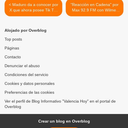
< Maduro da a conocer por
"Reacción en Cadena" por
X que ahora posee Tik Tok
Max 92.9 FM con Wilmer
Live con un mensaje que
Rafael Hernández y
presenta una figura propia
Marisela Velásquez desde
y otra de Cilia Flores
Valencia (Publicidad) >
Alojado por Overblog
Top posts
Páginas
Contacto
Denunciar el abuso
Condiciones del servicio
Cookies y datos personales
Preferencias de las cookies
Ver el perfil de Blog Informativo "Valencia Hoy" en el portal de
Overblog
Crear un blog en Overblog