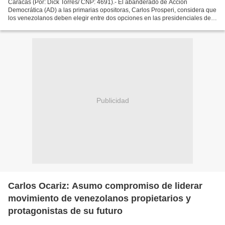
Caracas (Por: Dick Torres/ CNP: 4691).- El abanderado de Acción
Democrática (AD) a las primarias opositoras, Carlos Prosperi, considera que
los venezolanos deben elegir entre dos opciones en las presidenciales de
2024. “Votar por la continuidad del chavismo...
Publicidad
Carlos Ocariz: Asumo compromiso de liderar
movimiento de venezolanos propietarios y
protagonistas de su futuro