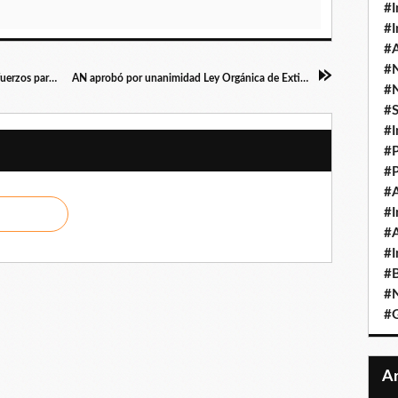
#I
#I
#A
#
Maduro llama a la empresa privada a sumar esfuerzos para fortalecer el sistema de salud en Venezuela
AN aprobó por unanimidad Ley Orgánica de Extinción de Dominio en primera discusión
#
#
#I
#P
#P
#A
#I
#A
#I
#B
#N
#