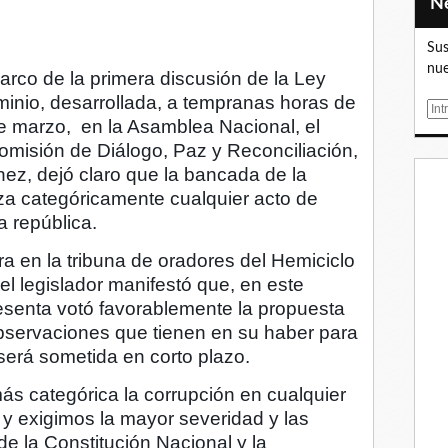
Sus
nue
arco de la primera discusión de la Ley
inio, desarrollada, a tempranas horas de
E
de marzo, en la Asamblea Nacional, el
m
Comisión de Diálogo, Paz y Reconciliación,
a
ez, dejó claro que la bancada de la
i
l
za categóricamente cualquier acto de
a república.
a en la tribuna de oradores del Hemiciclo
l legislador manifestó que, en este
esenta votó favorablemente la propuesta
observaciones que tienen en su haber para
 será sometida en corto plazo.
s categórica la corrupción en cualquier
 y exigimos la mayor severidad y las
e la Constitución Nacional y la