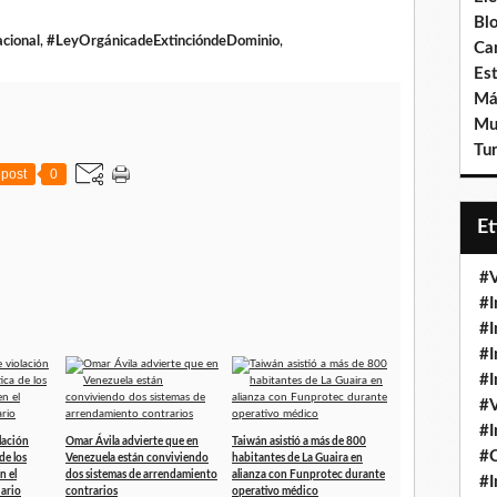
Bl
cional
,
#LeyOrgánicadeExtincióndeDominio
,
Ca
Est
Má
Mu
Tur
post
0
E
#V
#I
#I
#I
#I
#V
#I
lación
Omar Ávila advierte que en
Taiwán asistió a más de 800
#
de los
Venezuela están conviviendo
habitantes de La Guaira en
n el
dos sistemas de arrendamiento
alianza con Funprotec durante
#I
iario
contrarios
operativo médico