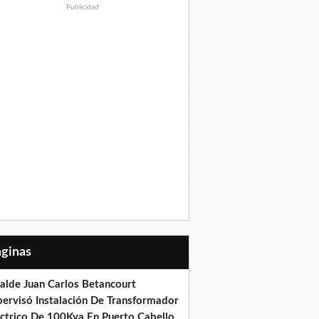
Publicidad
Páginas
calde Juan Carlos Betancourt
pervisó Instalación De Transformador
éctrico De 100Kva En Puerto Cabello