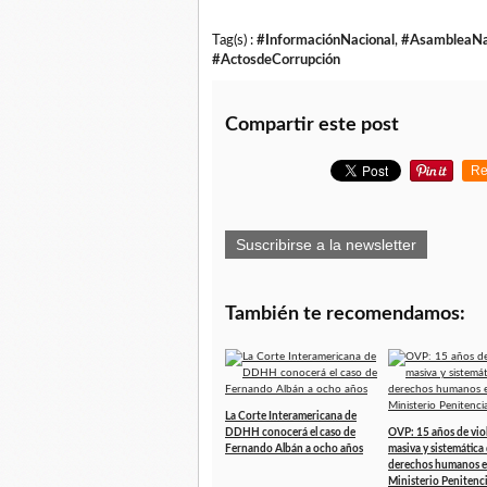
Tag(s) :
#InformaciónNacional
,
#AsambleaNa
#ActosdeCorrupción
Compartir este post
Re
Suscribirse a la newsletter
También te recomendamos:
La Corte Interamericana de
DDHH conocerá el caso de
OVP: 15 años de vio
Fernando Albán a ocho años
masiva y sistemática 
derechos humanos e
Ministerio Penitenc