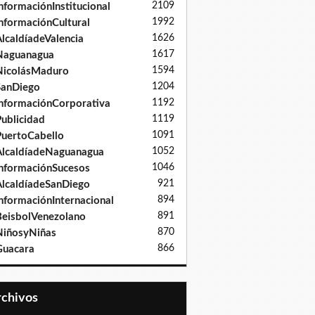
2109
nformaciónInstitucional
1992
nformaciónCultural
1626
lcaldíadeValencia
1617
Naguanagua
1594
NicolásMaduro
1204
SanDiego
1192
nformaciónCorporativa
1119
ublicidad
1091
uertoCabello
1052
lcaldíadeNaguanagua
1046
nformaciónSucesos
921
lcaldíadeSanDiego
894
nformaciónInternacional
891
eisbolVenezolano
870
iñosyNiñas
866
Guacara
Archivos