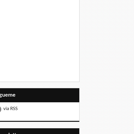
Sígueme
via RSS