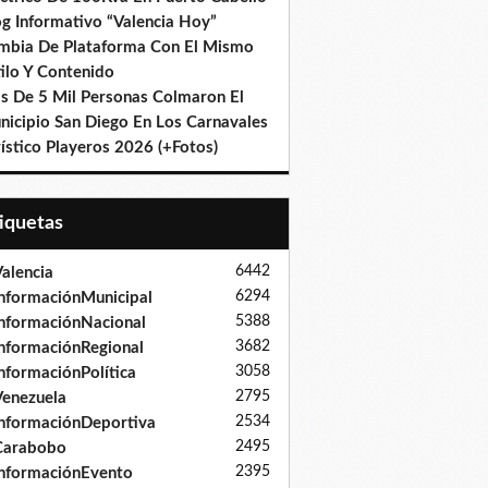
og Informativo “Valencia Hoy”
mbia De Plataforma Con El Mismo
ilo Y Contenido
s De 5 Mil Personas Colmaron El
nicipio San Diego En Los Carnavales
ístico Playeros 2026 (+Fotos)
tiquetas
6442
alencia
6294
nformaciónMunicipal
5388
nformaciónNacional
3682
nformaciónRegional
3058
nformaciónPolítica
2795
enezuela
2534
nformaciónDeportiva
2495
Carabobo
2395
nformaciónEvento