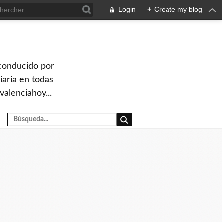
Login
+
Create my blog
 conducido por
iaria en todas
valenciahoy...