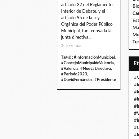
artículo 32 del Reglamento
Bl
Interior de Debate, y el
Ca
artículo 95 de la Ley
Est
Orgánica del Poder Público
Má
Municipal, fue renovada la
Mu
junta directiva...
Tur
Leer más
Tag(s) :
#InformaciónMunicipal
,
E
#ConcejoMunicipaldeValencia
,
#Valencia
,
#NuevaDirectiva
,
#Período2023
,
#V
#DavidFernández
,
#Presidente
#I
#I
#I
#I
#V
#I
#
#I