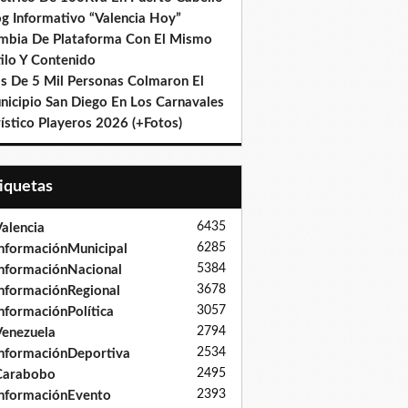
og Informativo “Valencia Hoy”
mbia De Plataforma Con El Mismo
ilo Y Contenido
s De 5 Mil Personas Colmaron El
nicipio San Diego En Los Carnavales
ístico Playeros 2026 (+Fotos)
tiquetas
6435
alencia
6285
nformaciónMunicipal
5384
nformaciónNacional
3678
nformaciónRegional
3057
nformaciónPolítica
2794
enezuela
2534
nformaciónDeportiva
2495
Carabobo
2393
nformaciónEvento