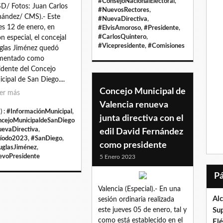
#ConsejoNacionalElectoral
,
/ Fotos: Juan Carlos
#NuevosRectores
,
ández/ CMS).- Este
#NuevaDirectiva
,
es 12 de enero, en
#ElvisAmoroso
,
#Presidente
,
#CarlosQuintero
,
ón especial, el concejal
#Vicepresidente
,
#Comisiones
las Jiménez quedó
amentado como
idente del Concejo
cipal de San Diego....
Concejo Municipal de
er más
Valencia renueva
) :
#InformaciónMunicipal
,
junta directiva con el
cejoMunicipaldeSanDiego
evaDirectiva
,
edil David Fernández
íodo2023
,
#SanDiego
,
como presidente
glasJiménez
,
voPresidente
5 Enero 2023
Valencia (Especial).- En una
Al
sesión ordinaria realizada
este jueves 05 de enero, tal y
Su
como está establecido en el
El