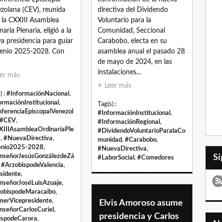
zolana (CEV), reunida
directiva del Dividendo
 la CXXIII Asamblea
Voluntario para la
aria Plenaria, eligió a la
Comunidad, Seccional
a presidencia para guiar
Carabobo, electa en su
rienio 2025-2028. Con
asamblea anual el pasado 28
de mayo de 2024, en las
instalaciones...
er más
Leer más
) :
#InformaciónNacional
,
ormaciónInstitucional
,
Tag(s) :
ferenciaEpiscopalVenezol
#InformaciónInstitucional
,
#CEV
,
#InformaciónRegional
,
IIIAsambleaOrdinariaPle
#DividendoVoluntarioParalaCo
a
,
#NuevaDirectiva
,
munidad
,
#Carabobo
,
enio2025-2028
,
#NuevaDirectiva
,
señorJesúsGonzálezdeZá
#LaborSocial
,
#Comedores
,
#ArzobispodeValencia
,
sidente
,
señorJoséLuisAzuaje
,
obispodeMaracaibo
,
merVicepresidente
,
Elvis Amoroso asume
señorCarlosCuriel
,
presidencia y Carlos
spodeCarora
,