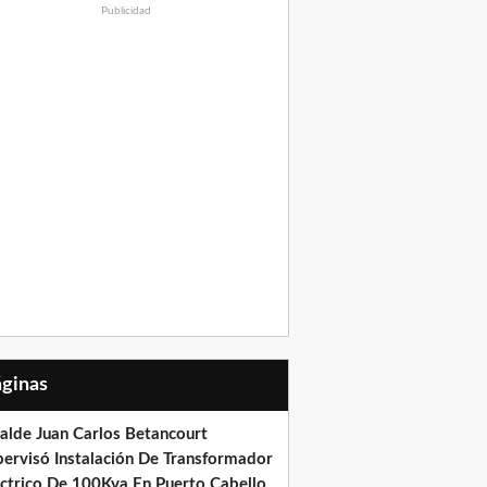
Publicidad
Páginas
calde Juan Carlos Betancourt
pervisó Instalación De Transformador
éctrico De 100Kva En Puerto Cabello