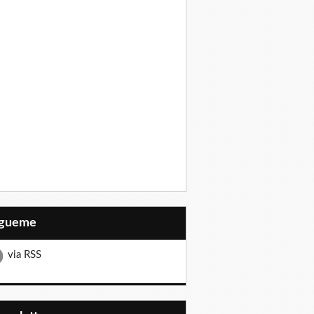
Sígueme
via RSS