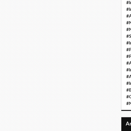
#I
#I
#A
#
#
#
#I
#P
#P
#A
#I
#A
#I
#B
#
#N