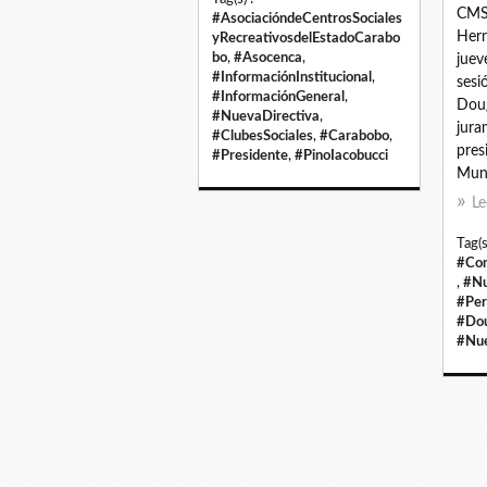
CMSD
#AsociacióndeCentrosSociales
Hern
yRecreativosdelEstadoCarabo
bo
,
#Asocenca
,
juev
#InformaciónInstitucional
,
sesi
#InformaciónGeneral
,
Doug
#NuevaDirectiva
,
jur
#ClubesSociales
,
#Carabobo
,
pres
#Presidente
,
#PinoIacobucci
Muni
Le
Tag(s
#Con
,
#Nu
#Per
#Dou
#Nue