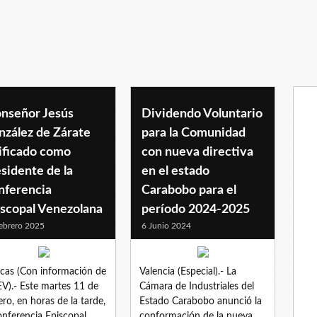
nseñor Jesús
Dividendo Voluntario
nzález de Zárate
para la Comunidad
ificado como
con nueva directiva
sidente de la
en el estado
nferencia
Carabobo para el
iscopal Venezolana
período 2024-2025
ebrero 2025
6 Junio 2024
cas (Con información de
Valencia (Especial).- La
EV).- Este martes 11 de
Cámara de Industriales del
ero, en horas de la tarde,
Estado Carabobo anunció la
onferencia Episcopal
conformación de la nueva