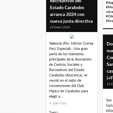
Recreativos del
#Seg
Estado Carabobo
#Mo
ceic
arranca 2024 con
#Obi
nueva junta directiva
#Arq
19 Enero 2024
Valencia (Por: Héctor Correa
Do
Feo/ Especial).- Una gran
nu
parte de los miembros
Co
principales de la Asociación
San
de Centros Sociales y
Recreativos del Estado
cas
Carabobo (Asocenca), se
(+F
reunió en el salón de
12 E
convenciones del Club
Hípico de Carabobo para
elegir a...
San 
Leer más
Gonz
info
Tag(s) :