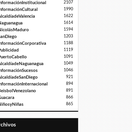
2107
nformaciónInstitucional
1990
nformaciónCultural
1622
lcaldíadeValencia
1614
Naguanagua
1594
NicolásMaduro
1203
SanDiego
1188
nformaciónCorporativa
1119
ublicidad
1091
uertoCabello
1049
lcaldíadeNaguanagua
1046
nformaciónSucesos
921
lcaldíadeSanDiego
894
nformaciónInternacional
891
eisbolVenezolano
866
Guacara
865
iñosyNiñas
Archivos