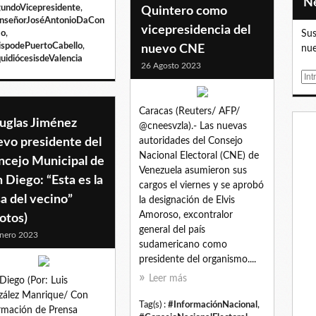
undoVicepresidente
,
Quintero como
nseñorJoséAntonioDaCon
vicepresidencia del
ao
,
Sus
spodePuertoCabello
,
nuevo CNE
nue
uidiócesisdeValencia
26 Agosto 2023
E
m
a
Caracas (Reuters/ AFP/
i
uglas Jiménez
@cneesvzla).- Las nuevas
l
evo presidente del
autoridades del Consejo
Nacional Electoral (CNE) de
ncejo Municipal de
Venezuela asumieron sus
 Diego: “Esta es la
cargos el viernes y se aprobó
a del vecino”
la designación de Elvis
Amoroso, excontralor
otos)
general del país
nero 2023
sudamericano como
presidente del organismo....
Leer más
Diego (Por: Luis
ález Manrique/ Con
Tag(s) :
#InformaciónNacional
,
rmación de Prensa