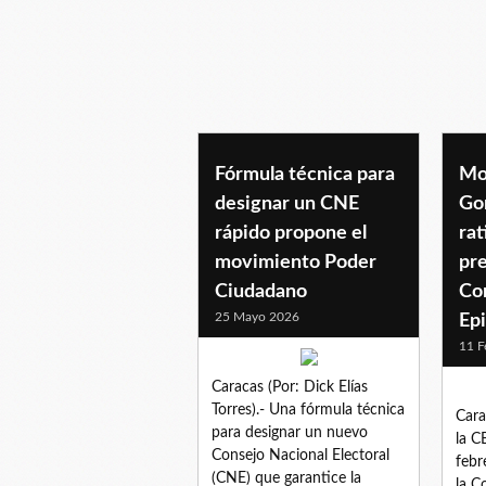
nuevadirectiva
Fórmula técnica para
Mo
designar un CNE
Go
rápido propone el
rat
movimiento Poder
pre
Ciudadano
Co
25 Mayo 2026
Ep
11 F
Caracas (Por: Dick Elías
Torres).- Una fórmula técnica
Cara
para designar un nuevo
la C
Consejo Nacional Electoral
febr
(CNE) que garantice la
la C