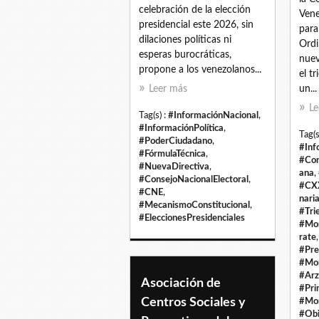
celebración de la elección
Vene
presidencial este 2026, sin
para
dilaciones políticas ni
Ordin
esperas burocráticas,
nuev
propone a los venezolanos...
el t
Leer más
un...
Le
Tag(s) :
#InformaciónNacional
,
#InformaciónPolítica
,
Tag(s
#PoderCiudadano
,
#Inf
#FórmulaTécnica
,
#Con
#NuevaDirectiva
,
ana
,
#ConsejoNacionalElectoral
,
#CXX
#CNE
,
nari
#MecanismoConstitucional
,
#Tri
#EleccionesPresidenciales
#Mon
rate
#Pre
#Mon
#Arz
Asociación de
#Pri
Centros Sociales y
#Mon
#Obi