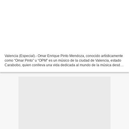
Valencia (Especial).- Omar Enrique Pinto Mendoza, conocido artísticamente
como “Omar Pinto” u “OPM” es un músico de la ciudad de Valencia, estado
Carabobo, quien conlleva una vida dedicada al mundo de la música desde
los 12 años de edad. Ante sus esfuerzos...