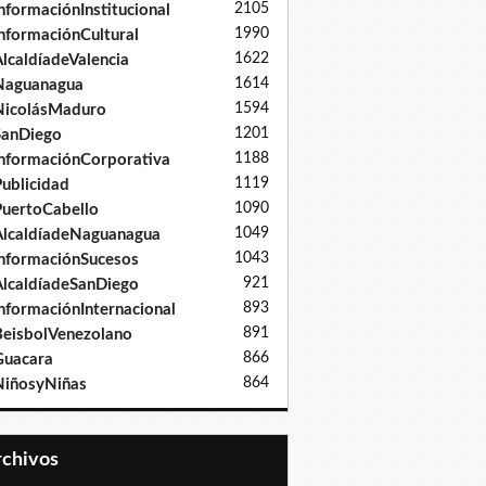
2105
nformaciónInstitucional
1990
nformaciónCultural
1622
lcaldíadeValencia
1614
Naguanagua
1594
NicolásMaduro
1201
SanDiego
1188
nformaciónCorporativa
1119
ublicidad
1090
uertoCabello
1049
lcaldíadeNaguanagua
1043
nformaciónSucesos
921
lcaldíadeSanDiego
893
nformaciónInternacional
891
eisbolVenezolano
866
Guacara
864
iñosyNiñas
Archivos