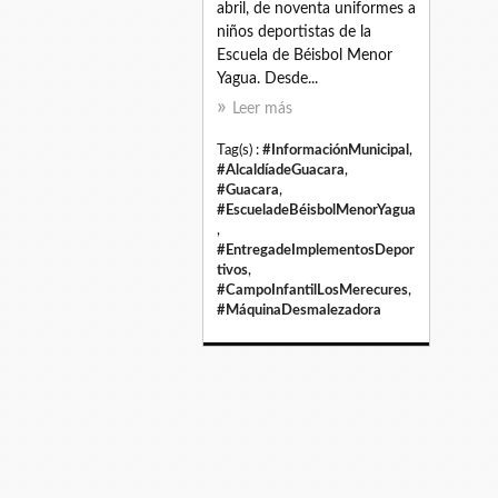
abril, de noventa uniformes a
niños deportistas de la
Escuela de Béisbol Menor
Yagua. Desde...
Leer más
Tag(s) :
#InformaciónMunicipal
,
#AlcaldíadeGuacara
,
#Guacara
,
#EscueladeBéisbolMenorYagua
,
#EntregadeImplementosDepor
tivos
,
#CampoInfantilLosMerecures
,
#MáquinaDesmalezadora