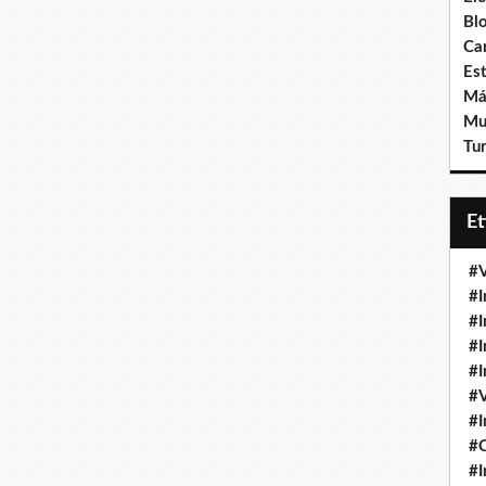
Bl
Ca
Est
Má
Mu
Tur
E
#V
#I
#I
#I
#I
#V
#I
#
#I