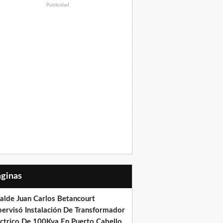
Publicidad
Páginas
calde Juan Carlos Betancourt
pervisó Instalación De Transformador
éctrico De 100Kva En Puerto Cabello