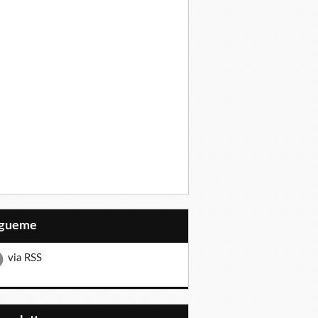
Sígueme
via RSS