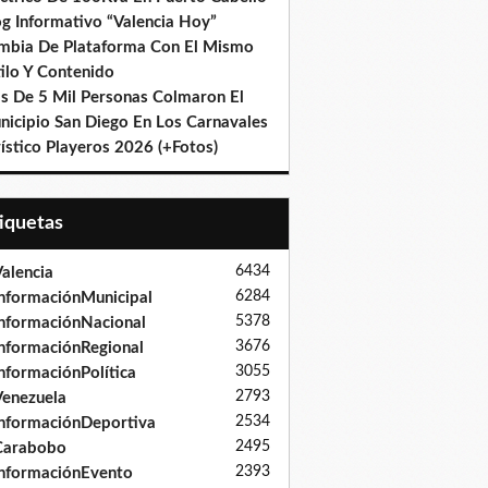
og Informativo “Valencia Hoy”
mbia De Plataforma Con El Mismo
ilo Y Contenido
s De 5 Mil Personas Colmaron El
nicipio San Diego En Los Carnavales
ístico Playeros 2026 (+Fotos)
tiquetas
6434
alencia
6284
nformaciónMunicipal
5378
nformaciónNacional
3676
nformaciónRegional
3055
nformaciónPolítica
2793
enezuela
2534
nformaciónDeportiva
2495
Carabobo
2393
nformaciónEvento