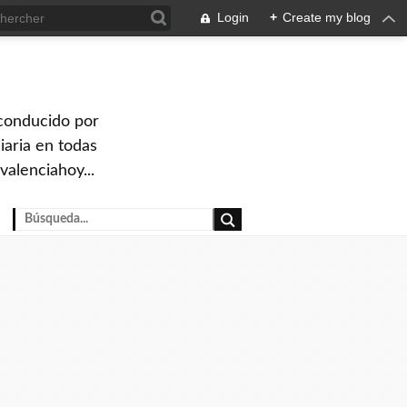
Login
+
Create my blog
 conducido por
iaria en todas
valenciahoy...