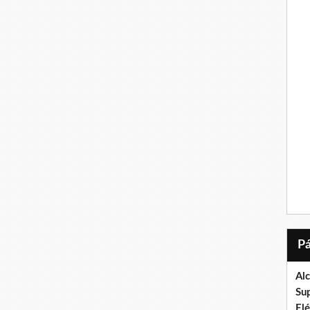
Al
Su
El