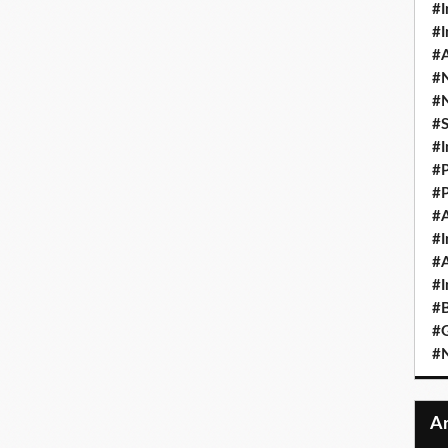
#I
#I
#A
#
#
#
#I
#P
#P
#A
#I
#A
#I
#B
#
#N