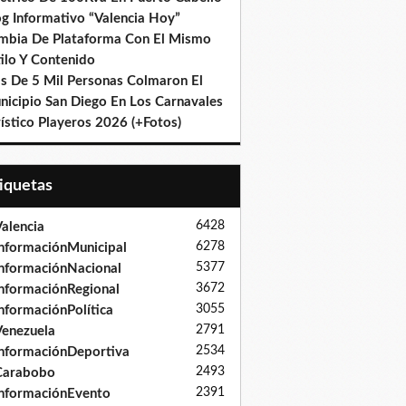
og Informativo “Valencia Hoy”
mbia De Plataforma Con El Mismo
ilo Y Contenido
s De 5 Mil Personas Colmaron El
nicipio San Diego En Los Carnavales
ístico Playeros 2026 (+Fotos)
tiquetas
6428
alencia
6278
nformaciónMunicipal
5377
nformaciónNacional
3672
nformaciónRegional
3055
nformaciónPolítica
2791
enezuela
2534
nformaciónDeportiva
2493
Carabobo
2391
nformaciónEvento