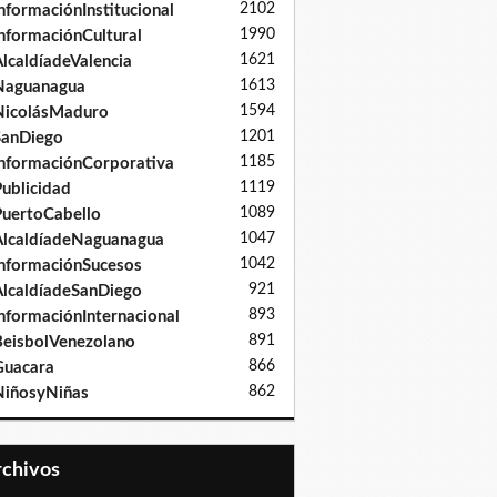
2102
nformaciónInstitucional
1990
nformaciónCultural
1621
lcaldíadeValencia
1613
Naguanagua
1594
NicolásMaduro
1201
SanDiego
1185
nformaciónCorporativa
1119
ublicidad
1089
uertoCabello
1047
lcaldíadeNaguanagua
1042
nformaciónSucesos
921
lcaldíadeSanDiego
893
nformaciónInternacional
891
eisbolVenezolano
866
Guacara
862
iñosyNiñas
Archivos