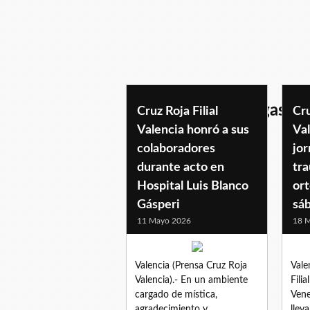
hospitalluisblancogasper
Cruz Roja Filial
Cru
Valencia honró a sus
Val
colaboradores
jo
durante acto en
tr
Hospital Luis Blanco
or
Gásperi
sá
11 Mayo 2026
18 M
Valencia (Prensa Cruz Roja
Vale
Valencia).- En un ambiente
Filia
cargado de mística,
Vene
agradecimiento y
llev