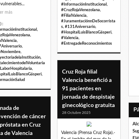
vulnerables...
#InformaciónInstitucional
,
#CruzRojaVenezolana
,
er más
#FilialValencia
,
#JuramentaciónnDeSocorrista
) :
s
,
#131Aniversario
,
ormaciónInstitucional
,
#HospitalLuisBlancoGásperi
,
zRojaVenezolana
,
#Valencia
,
alValencia
,
#EntregadeReconocimientos
Aniversario
,
eNoviembre
,
yectoriadelaInstitución
,
talecimientodelVoluntaria
LaborHospitalaria
,
Cruz Roja filial
pitalLuisBlancoGásperi
,
Valencia benefició a
ormaciónSalud
91 pacientes en
jornada de despistaje
ginecológico gratuita
rnada de
28 Octubre 2025
evención de cáncer
Al
próstata en Cruz
Su
a de Valencia
Valencia (Prensa Cruz Roja).-
El