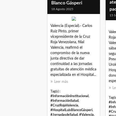
ate
Blanco Gásperi
pa
18 Agosto 2025
15 S
Valencia (Especial).- Carlos
Ruiz Pinto, primer
Vale
vicepresidente de la Cruz
Roja
Roja Venezolana, filial
Vale
Valencia, reafirmó el
sába
compromiso de la nueva
segu
junta directiva de dar
Prev
continuidad a las jornadas
Urol
gratuitas de atención médica
Hosp
especializada en el Hospital...
dond
espec
Leer más
Le
Tag(s) :
#InformaciónInstitucional
,
Tag(s
#InformaciónSalud
,
#Inf
#CruzRojaValencia
,
#Inf
#HospitalLuisBlancoGásperi
,
#Cru
#JornadasdeSalud
,
#Valencia
,