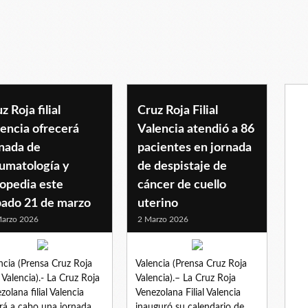
i
z Roja filial
Cruz Roja Filial
encia ofrecerá
Valencia atendió a 86
rnada de
pacientes en jornada
aumatología y
de despistaje de
topedia este
cáncer de cuello
bado 21 de marzo
uterino
arzo 2026
2 Marzo 2026
ncia (Prensa Cruz Roja
Valencia (Prensa Cruz Roja
l Valencia).- La Cruz Roja
Valencia).– La Cruz Roja
zolana filial Valencia
Venezolana Filial Valencia
ará a cabo una jornada
inauguró su calendario de