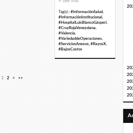
Leer más
20
Tag(s) :
#InformaciónSalud
,
#InformaciónInstitucional
,
#HospitalLuisBlancoGásperi
,
#CruzRojaVenezolana
,
#Valencia
,
#VariedaddeOperaciones
,
#ServiciosAnexos
,
#RayosX
,
#BajosCostos
20
20
1
2
>
>>
20
20
20