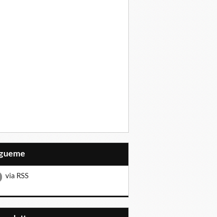
Sígueme
via RSS