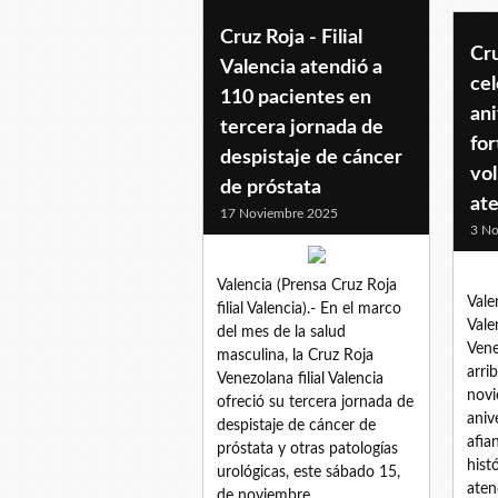
Cruz Roja - Filial
Cru
Valencia atendió a
cel
110 pacientes en
ani
tercera jornada de
for
despistaje de cáncer
vol
de próstata
at
17 Noviembre 2025
3 No
Valencia (Prensa Cruz Roja
Vale
filial Valencia).- En el marco
Vale
del mes de la salud
Venez
masculina, la Cruz Roja
arri
Venezolana filial Valencia
novi
ofreció su tercera jornada de
aniv
despistaje de cáncer de
afia
próstata y otras patologías
hist
urológicas, este sábado 15,
aten
de noviembre,...