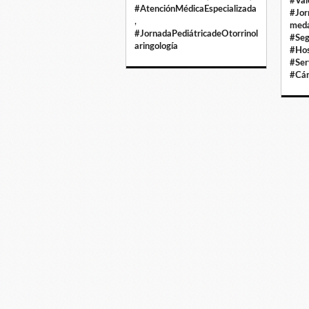
#Val
#AtenciónMédicaEspecializada
#Jor
,
meda
#JornadaPediátricadeOtorrinol
#Seg
aringología
#Hos
#Ser
#Cán