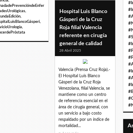
encia
,
#I
nadadePrevencióndeEnfer
#I
Hospital Luis Blanco
desUrológicas
,
#A
undaEdición
,
Gásperi de la Cruz
pitalLuisBlancoGásperi
,
#
Roja filial Valencia
vicioUrología
,
#
cerdePróstata
referente en cirugía
#
general de calidad
#I
#P
28 Abril 2025
#P
#A
Valencia (Prensa Cruz Roja).-
#I
El Hospital Luis Blanco
#A
Gásperi de la Cruz Roja
#I
Venezolana, filial Valencia, se
#B
mantiene como un centro
#
de referencia esencial en el
#N
área de cirugía general, con
un servicio a bajo costo
respaldado por un índice de
mortalidad...