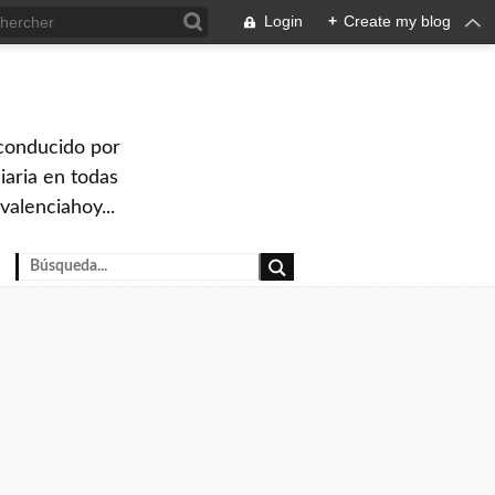
Login
+
Create my blog
 conducido por
iaria en todas
valenciahoy...