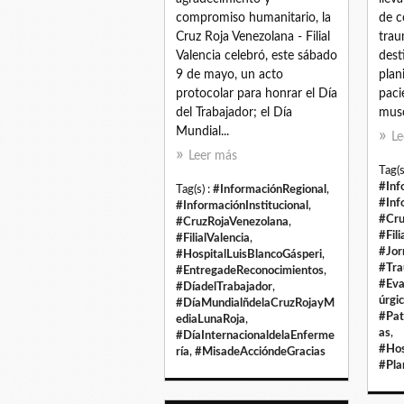
compromiso humanitario, la
de c
Cruz Roja Venezolana - Filial
trau
Valencia celebró, este sábado
dest
9 de mayo, un acto
plan
protocolar para honrar el Día
paci
del Trabajador; el Día
musc
Mundial...
Le
Leer más
Tag(s
#Inf
Tag(s) :
#InformaciónRegional
,
#Inf
#InformaciónInstitucional
,
#Cru
#CruzRojaVenezolana
,
#Fili
#FilialValencia
,
#Jor
#HospitalLuisBlancoGásperi
,
#Tra
#EntregadeReconocimientos
,
#Eva
#DíadelTrabajador
,
úrgi
#DíaMundialñdelaCruzRojayM
#Pat
ediaLunaRoja
,
as
,
#DíaInternacionaldelaEnferme
#Hos
ría
,
#MisadeAccióndeGracias
#Pla