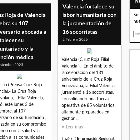
Valencia fortalece su
z Roja de Valencia
labor humanitaria con
Sus
nue
ebra su 107
la juramentación de
versario abocada a
16 socorristas
E
2 Febrero 2026
talecer su
m
a
untariado y la
i
ención médica
Valencia (C ruz Roja Filial
l
viembre 2025
Valencia ).- En el ámbito de
la celebración del 131
aniversario de la Cruz Roja
ncia (Prensa Cruz Roja
Venezolana, la Filial Valencia
ncia).- La Cruz Roja
juramentó a 16 socorristas,
olana, - Filial Valencia,
consolidando una fuerza
bó, este lunes 3 de
operativa de 85 voluntarios
embre, al 107
altamente preparados en
ersario de su fundación ,
gestión...
nzada en su compromiso
Leer más
órico con la salud y la
ción a las comunidades
Tag(s) :
#InformaciónRegional
,