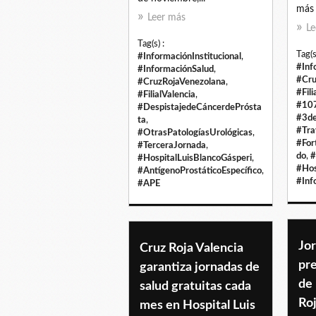
más 
Leer más
Le
Tag(s) :
Tag(s
#InformaciónInstitucional
,
#Inf
#InformaciónSalud
,
#Cru
#CruzRojaVenezolana
,
#Fili
#FilialValencia
,
#107
#DespistajedeCáncerdePrósta
#3d
ta
,
#Tra
#OtrasPatologíasUrológicas
,
#For
#TerceraJornada
,
do
,
#
#HospitalLuisBlancoGásperi
,
#Hos
#AntígenoProstáticoEspecífico
,
#Inf
#APE
Jo
Cruz Roja Valencia
pr
garantiza jornadas de
de 
salud gratuitas cada
Roj
mes en Hospital Luis