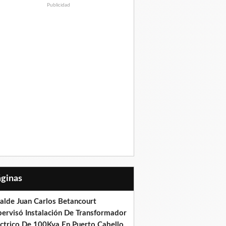
Publicidad
Páginas
calde Juan Carlos Betancourt
pervisó Instalación De Transformador
éctrico De 100Kva En Puerto Cabello