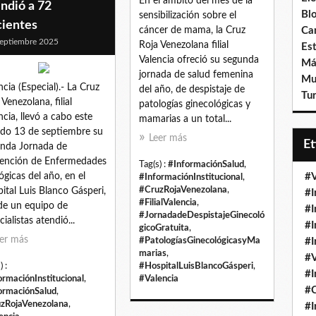
En el ámbito del mes de la
ndió a 72
Bl
sensibilización sobre el
cientes
cáncer de mama, la Cruz
Ca
eptiembre 2025
Roja Venezolana filial
Est
Valencia ofreció su segunda
Má
jornada de salud femenina
Mu
ncia (Especial).- La Cruz
del año, de despistaje de
Tur
 Venezolana, filial
patologías ginecológicas y
ncia, llevó a cabo este
mamarias a un total...
do 13 de septiembre su
Leer más
E
nda Jornada de
ención de Enfermedades
Tag(s) :
#InformaciónSalud
,
ógicas del año, en el
#V
#InformaciónInstitucional
,
#CruzRojaVenezolana
,
ital Luis Blanco Gásperi,
#I
#FilialValencia
,
e un equipo de
#I
#JornadadeDespistajeGinecoló
ialistas atendió...
#I
gicoGratuita
,
er más
#PatologíasGinecológicasyMa
#I
marias
,
#V
) :
#HospitalLuisBlancoGásperi
,
#I
ormaciónInstitucional
,
#Valencia
#
ormaciónSalud
,
zRojaVenezolana
,
#I