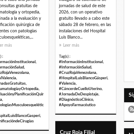
onsultas gratuitas de
jornadas de salud de este
matología y ortopedia,
2026, con un operativo
inada a la evaluación y
gratuito llevado a cabo este
ificación quirúrgica de
sábado 28 de febrero, en las
entes con patologías
instalaciones del Hospital
uloesqueléticas,...
Luis Blanco...
er más
Leer más
) :
Tag(s) :
ormaciónInstitucional
,
#InformaciónInstitucional
,
ormaciónSalud
,
#InformaciónSalud
,
zRojaVenezolana
,
#CruzRojaVenezolana
,
alValencia
,
#HospitalLuisBlancoGásperi
,
nadasGratuitas
,
#Valencia
,
umatologíayOrtopedia
,
#CáncerdeCuelloUterino
,
luaciónyPlanificaciónQuir
#JornadaDeDespistaje
,
ca
,
#DiagnósticoClínico
,
ologíasMusculoesquelétic
#ApoyoFarmacéutico
pitalLuisBlancoGasperi
,
nificacióndeCirugías
Cruz Roja Filial