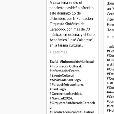
A casa llena se dio el
domi
concierto navideño ofrecido,
un “
este domingo 15 de
Cora
diciembre, por la Fundación
inte
Orquesta Sinfónica de
Form
Carabobo, con más de 90
“Mae
músicos en escena, y el Coro
Le
Académico “José Calabrese”,
en la tarima cultural...
Tag(s
#Eve
Leer más
#Con
#Orq
Tag(s) :
#InformaciónMunicipal
,
o
,
#J
#InformaciónCultural
,
#Orq
#InformaciónEvento
,
#Est
#EventoCultural
,
#Cor
#AlcaldíadeSanDiego
,
e
,
#C
#ParqueMetropolitano
,
#Cor
#SanDiego
,
#Ana
#CorciertodeNavidad
,
#Cri
#Navidad2024
,
#Jos
#OrquestaSinfónicadeCarabob
#Jor
o
,
#Hot
#CoroAcadémicoJoséCalabres