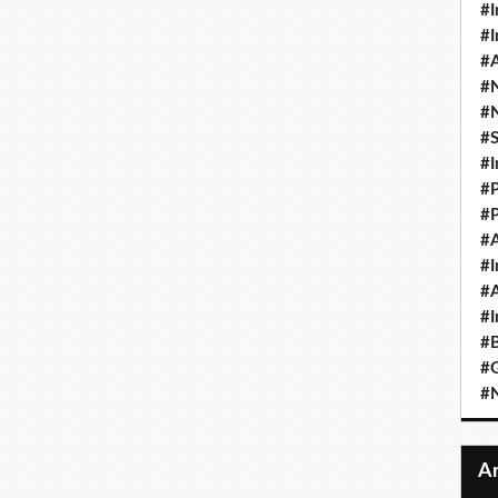
#I
#I
#A
#
#
#
#I
#P
#P
#A
#I
#A
#I
#B
#
#N