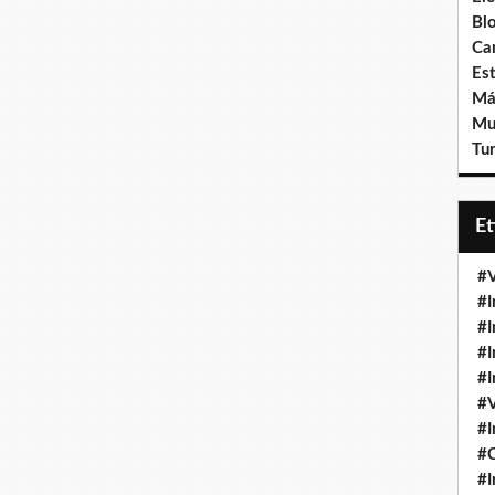
Bl
Ca
Est
Má
Mu
Tur
E
#V
#I
#I
#I
#I
#V
#I
#
#I