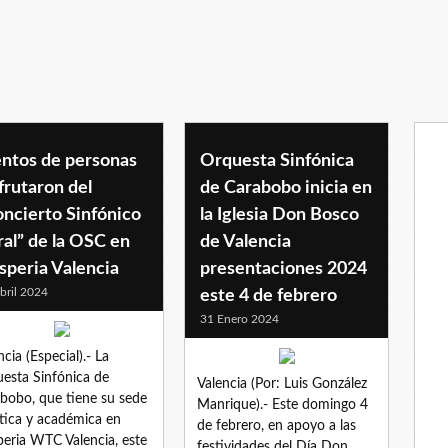
rese
entos de personas
Orquesta Sinfónica
frutaron del
de Carabobo inicia en
ncierto Sinfónico
la Iglesia Don Bosco
al” de la OSC en
de Valencia
speria Valencia
presentaciones 2024
bril 2024
este 4 de febrero
31 Enero 2024
ncia (Especial).- La
esta Sinfónica de
Valencia (Por: Luis González
bobo, que tiene su sede
Manrique).- Este domingo 4
stica y académica en
de febrero, en apoyo a las
eria WTC Valencia, este
festividades del Día Don