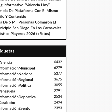
og Informativo “Valencia Hoy”
mbia De Plataforma Con El Mismo
ilo Y Contenido
s De 5 Mil Personas Colmaron El
nicipio San Diego En Los Carnavales
ístico Playeros 2026 (+Fotos)
tiquetas
6432
alencia
6279
nformaciónMunicipal
5377
nformaciónNacional
3675
nformaciónRegional
3055
nformaciónPolítica
2791
enezuela
2534
nformaciónDeportiva
2494
Carabobo
2393
nformaciónEvento