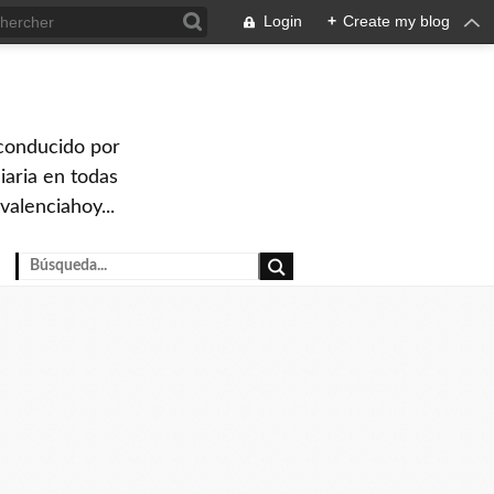
Login
+
Create my blog
 conducido por
iaria en todas
valenciahoy...