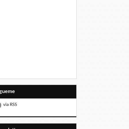
Sígueme
via RSS