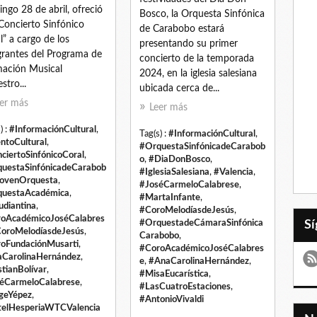
ngo 28 de abril, ofreció
Bosco, la Orquesta Sinfónica
Concierto Sinfónico
de Carabobo estará
l” a cargo de los
presentando su primer
grantes del Programa de
concierto de la temporada
ación Musical
2024, en la iglesia salesiana
stro...
ubicada cerca de...
er más
Leer más
) :
#InformaciónCultural
,
Tag(s) :
#InformaciónCultural
,
ntoCultural
,
#OrquestaSinfónicadeCarabob
ciertoSinfónicoCoral
,
o
,
#DiaDonBosco
,
uestaSinfónicadeCarabob
#IglesiaSalesiana
,
#Valencia
,
ovenOrquesta
,
#JoséCarmeloCalabrese
,
uestaAcadémica
,
#MartaInfante
,
udiantina
,
#CoroMelodíasdeJesús
,
oAcadémicoJoséCalabres
#OrquestadeCámaraSinfónica
oroMelodíasdeJesús
,
Carabobo
,
oFundaciónMusarti
,
#CoroAcadémicoJoséCalabres
CarolinaHernández
,
e
,
#AnaCarolinaHernández
,
stianBolívar
,
#MisaEucarística
,
éCarmeloCalabrese
,
#LasCuatroEstaciones
,
geYépez
,
#AntonioVivaldi
elHesperiaWTCValencia