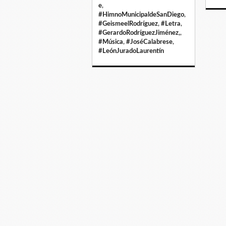
e
,
#HimnoMunicipaldeSanDiego
,
#GeismeelRodríguez
,
#Letra
,
#GerardoRodríguezJiménez,
,
#Música
,
#JoséCalabrese
,
#LeónJuradoLaurentín