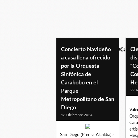
coroacademicojosecalab
Concierto Navideño
Ci
a casa llena ofrecido
dis
por la Orquesta
“Co
Sinfónica de
Cor
Carabobo en el
He
29 A
Parque
Metropolitano de San
Diego
Vale
16 Diciembre 2024
Orqu
Cara
artí
San Diego (Prensa Alcaldía).-
Hesp