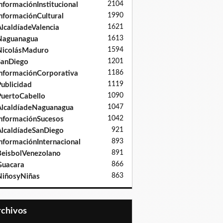
2104
nformaciónInstitucional
1990
nformaciónCultural
1621
lcaldíadeValencia
1613
Naguanagua
1594
NicolásMaduro
1201
SanDiego
1186
nformaciónCorporativa
1119
ublicidad
1090
uertoCabello
1047
lcaldíadeNaguanagua
1042
nformaciónSucesos
921
lcaldíadeSanDiego
893
nformaciónInternacional
891
eisbolVenezolano
866
Guacara
863
iñosyNiñas
Archivos