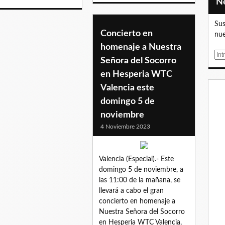
Sus
Concierto en
nue
homenaje a Nuestra
E
Señora del Socorro
m
en Hesperia WTC
a
i
Valencia este
l
domingo 5 de
noviembre
4 Noviembre 2023
Valencia (Especial).- Este
domingo 5 de noviembre, a
las 11:00 de la mañana, se
llevará a cabo el gran
concierto en homenaje a
Nuestra Señora del Socorro
en Hesperia WTC Valencia,