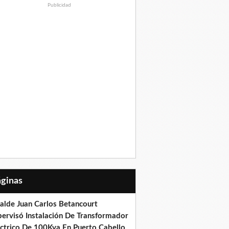
Publicidad
Páginas
calde Juan Carlos Betancourt
pervisó Instalación De Transformador
éctrico De 100Kva En Puerto Cabello