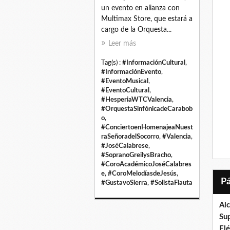
un evento en alianza con
Multimax Store, que estará a
cargo de la Orquesta...
Leer más
Tag(s) :
#InformaciónCultural
,
#InformaciónEvento
,
#EventoMusical
,
#EventoCultural
,
#HesperiaWTCValencia
,
#OrquestaSinfónicadeCarabob
o
,
#ConciertoenHomenajeaNuest
raSeñoradelSocorro
,
#Valencia
,
#JoséCalabrese
,
#SopranoGreilysBracho
,
#CoroAcadémicoJoséCalabres
e
,
#CoroMelodíasdeJesús
,
#GustavoSierra
,
#SolistaFlauta
Al
Su
El