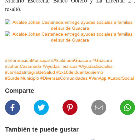
Macario Escorcha, Banco Obrero y La Libertad 2”,
resaltó.
#InformaciónMunicipal
#AlcaldíadeGuacara
#Guacara
#JohanCastañeda
#AyudasTécnicas
#AyudasSociales
#JornadaIntegraldeSalud
#1x10delBuenGobierno
#SurdelMunicipio
#DiversasComunidades
#VenApp
#LaborSocial
Comparte
También te puede gustar