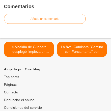
Comentarios
Añade un comentario
< Alcaldía de Guacara
La 8va. Caminata "Camino
desplegó limpieza en
con Funcamama" con
camposantos del sector El
inscripciones abierta para la
Toco y el casco central
meta final este 5 de
noviembre 2023
Alojado por Overblog
(Publicidad) >
Top posts
Páginas
Contacto
Denunciar el abuso
Condiciones del servicio