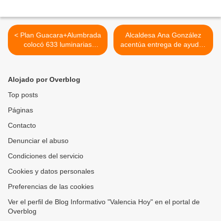
< Plan Guacara+Alumbrada
Alcaldesa Ana González
colocó 633 luminarias
acentúa entrega de ayudas
durante el primer semestre
técnicas en Naguanagua
del año
por medio de la aplicación
Ven App >
Alojado por Overblog
Top posts
Páginas
Contacto
Denunciar el abuso
Condiciones del servicio
Cookies y datos personales
Preferencias de las cookies
Ver el perfil de Blog Informativo "Valencia Hoy" en el portal de
Overblog