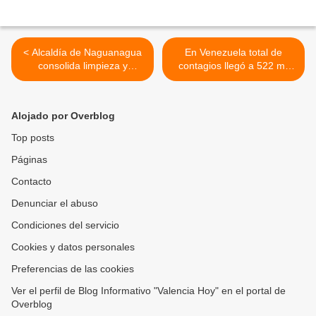
< Alcaldía de Naguanagua
En Venezuela total de
consolida limpieza y
contagios llegó a 522 mil
mantenimiento de espacios
034 con 3 nuevos registros
públicos durante Semana
en Carabobo >
Santa 2022
Alojado por Overblog
Top posts
Páginas
Contacto
Denunciar el abuso
Condiciones del servicio
Cookies y datos personales
Preferencias de las cookies
Ver el perfil de Blog Informativo "Valencia Hoy" en el portal de
Overblog