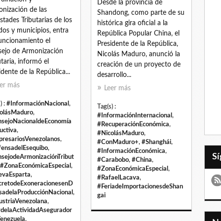
Desde la provincia de
nización de las
Shandong, como parte de su
stades Tributarias de los
histórica gira oficial a la
dos y municipios, entra
República Popular China, el
uncionamiento el
Presidente de la República,
ejo de Armonización
Nicolás Maduro, anunció la
utaria, informó el
creación de un proyecto de
idente de la República...
desarrollo...
er más
Leer más
) :
#InformaciónNacional
,
Tag(s) :
olásMaduro
,
#InformaciónInternacional
,
sejoNacionaldeEconomía
#RecuperaciónEconómica
,
uctiva
,
#NicolásMaduro
,
resariosVenezolanos
,
#ConMaduro+
,
#Shanghái
,
ensadelEsequibo
,
#InformaciónEconómica
,
sejodeArmonizaciónTribut
#Carabobo
,
#China
,
#ZonaEconómicaEspecial
,
#ZonaEconómicaEspecial
,
vaEsparta
,
#RafaelLacava
,
retodeExoneracionesenD
#FeriadeImportacionesdeShan
sadelaProducciónNacional
,
gai
ustriaVenezolana
,
delaActividadAsegurador
enezuela
,