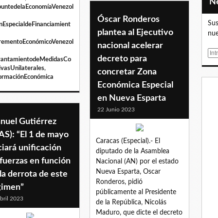
untedelaEconomíaVenezol
Óscar Ronderos
Sus
nEspecialdeFinanciamient
plantea al Ejecutivo
nue
rementoEconómicoVenezol
nacional acelerar
E
decreto para
antamientodeMedidasCo
m
tivasUnilaterales
,
concretar Zona
a
ormaciónEconómica
i
Económica Especial
l
en Nueva Esparta
22 Junio 2023
nuel Gutiérrez
S): “El 1 de mayo
Caracas (Especial).- El
ciará unificación
diputado de la Asamblea
fuerzas en función
Nacional (AN) por el estado
Nueva Esparta, Oscar
la derrota de este
Ronderos, pidió
gimen”
públicamente al Presidente
bril 2023
de la República, Nicolás
Maduro, que dicte el decreto