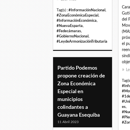
Cara
Tag(s) :
#InformaciónNacional
,
Guti
#ZonaEconómicaEspecial
,
del 
#InformaciónEconómica
,
Movi
#NuevaEsparta
,
#Fedecámaras
,
(MAS
#GobiernoNacional
,
próx
#LeydeArmonizaciónTributaria
el p
reen
sind
obje
Partido Podemos
Le
propone creación de
Tag(s
Zona Económica
#Inf
Especial en
#Mov
#1d
municipios
#Uni
colindantes a
es
,
#Nue
Guayana Esequiba
#Ple
11 Abril 2023
#Zon