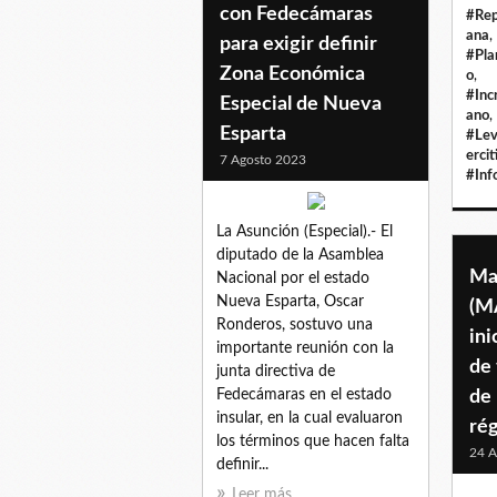
con Fedecámaras
#Rep
ana
,
para exigir definir
#Pla
Zona Económica
o
,
#Inc
Especial de Nueva
ano
,
Esparta
#Lev
erci
7 Agosto 2023
#Inf
La Asunción (Especial).- El
diputado de la Asamblea
Ma
Nacional por el estado
Nueva Esparta, Oscar
(MA
Ronderos, sostuvo una
ini
importante reunión con la
de 
junta directiva de
Fedecámaras en el estado
de 
insular, en la cual evaluaron
ré
los términos que hacen falta
24 A
definir...
Leer más