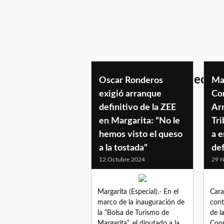
zonaeconomicaespecial
Oscar Ronderos
Ma
exigió arranque
Co
definitivo de la ZEE
Ar
en Margarita: “No le
Tri
hemos visto el queso
a e
a la tostada”
de
12 Octubre 2024
29 N
Margarita (Especial).- En el
Cara
marco de la inauguración de
cont
la “Bolsa de Turismo de
de l
Margarita”, el diputado a la
Coor