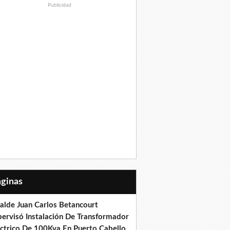
Publicidad
Páginas
calde Juan Carlos Betancourt
pervisó Instalación De Transformador
éctrico De 100Kva En Puerto Cabello