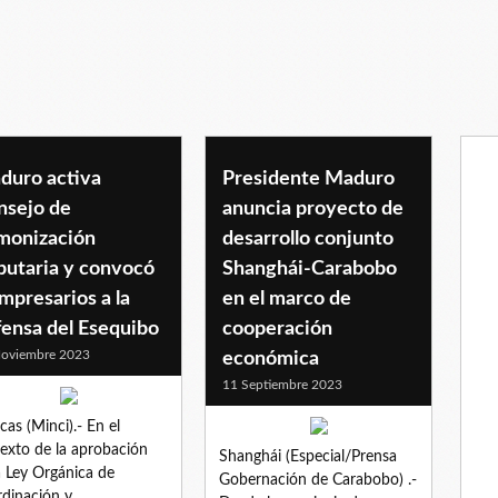
duro activa
Presidente Maduro
nsejo de
anuncia proyecto de
monización
desarrollo conjunto
butaria y convocó
Shanghái-Carabobo
mpresarios a la
en el marco de
fensa del Esequibo
cooperación
oviembre 2023
económica
11 Septiembre 2023
cas (Minci).- En el
exto de la aprobación
Shanghái (Especial/Prensa
a Ley Orgánica de
Gobernación de Carabobo) .-
dinación y