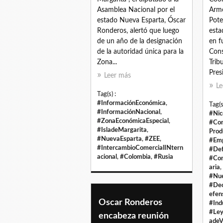
Asamblea Nacional por el
Armo
estado Nueva Esparta, Óscar
Pote
Ronderos, alertó que luego
esta
de un año de la designación
en f
de la autoridad única para la
Cons
Zona...
Trib
Pres
Leer más
Le
Tag(s) :
#InformaciónEconómica
,
Tag(s
#InformaciónNacional
,
#Nic
#ZonaEconómicaEspecial
,
#Con
#IsladeMargarita
,
Prod
#NuevaEsparta
,
#ZEE
,
#Emp
#IntercambioComercialINtern
#Def
acional
,
#Colombia
,
#Rusia
#Con
aria
,
#Nue
#Dec
efen
Oscar Ronderos
#Ind
#Ley
encabeza reunión
adeV