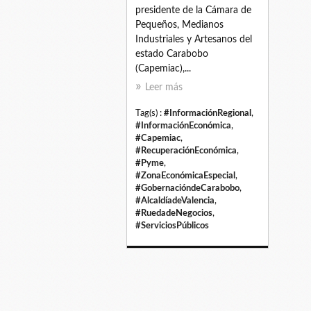
presidente de la Cámara de
Pequeños, Medianos
Industriales y Artesanos del
estado Carabobo
(Capemiac),...
Leer más
Tag(s) :
#InformaciónRegional
,
#InformaciónEconómica
,
#Capemiac
,
#RecuperaciónEconómica
,
#Pyme
,
#ZonaEconómicaEspecial
,
#GobernacióndeCarabobo
,
#AlcaldíadeValencia
,
#RuedadeNegocios
,
#ServiciosPúblicos