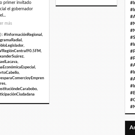
 primer invitado
#I
cial el gobernador
#I
l...
#A
er más
#
#
) :
#InformaciónRegional
,
#
gramaRadial
,
#I
bloLegislador
,
VRegiónCentral90.5FM
,
#P
xanderSuárez
,
#P
aelLacava
,
#A
aEconómicaEspecial
,
#I
rtoCabello
,
esparaComercioyEmpren
#A
res
,
#I
stitucióndeCarabobo
,
#B
ticipaciónCiudadana
#
#N