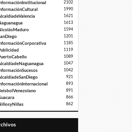
2102
nformaciónInstitucional
1990
nformaciónCultural
1621
lcaldíadeValencia
1613
Naguanagua
1594
NicolásMaduro
1201
SanDiego
1185
nformaciónCorporativa
1119
ublicidad
1089
uertoCabello
1047
lcaldíadeNaguanagua
1042
nformaciónSucesos
921
lcaldíadeSanDiego
893
nformaciónInternacional
891
eisbolVenezolano
866
Guacara
862
iñosyNiñas
Archivos