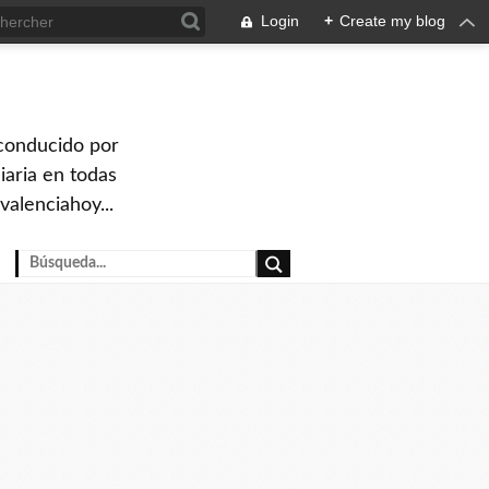
Login
+
Create my blog
 conducido por
iaria en todas
valenciahoy...