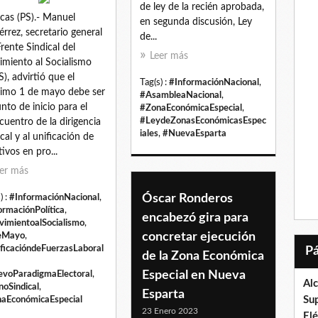
de ley de la recién aprobada,
cas (PS).- Manuel
en segunda discusión, Ley
érrez, secretario general
de...
Frente Sindical del
Leer más
miento al Socialismo
), advirtió que el
Tag(s) :
#InformaciónNacional
,
imo 1 de mayo debe ser
#AsambleaNacional
,
unto de inicio para el
#ZonaEconómicaEspecial
,
#LeydeZonasEconómicasEspec
cuentro de la dirigencia
iales
,
#NuevaEsparta
ical y al unificación de
tivos en pro...
er más
Óscar Ronderos
) :
#InformaciónNacional
,
ormaciónPolítica
,
encabezó gira para
imientoalSocialismo
,
concretar ejecución
eMayo
,
ficacióndeFuerzasLaboral
de la Zona Económica
Especial en Nueva
voParadigmaElectoral
,
Al
noSindical
,
Esparta
Su
aEconómicaEspecial
23 Enero 2023
El