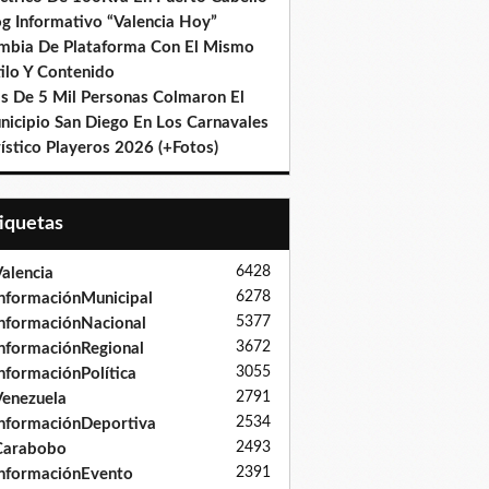
og Informativo “Valencia Hoy”
mbia De Plataforma Con El Mismo
ilo Y Contenido
s De 5 Mil Personas Colmaron El
nicipio San Diego En Los Carnavales
ístico Playeros 2026 (+Fotos)
tiquetas
6428
alencia
6278
nformaciónMunicipal
5377
nformaciónNacional
3672
nformaciónRegional
3055
nformaciónPolítica
2791
enezuela
2534
nformaciónDeportiva
2493
Carabobo
2391
nformaciónEvento