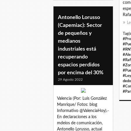
como
espe
Rafae
Antonello Lorusso
Le
(Capemiac): Sector
de pequeños y
Tag(s
#Pro
medianos
#Pue
industriales está
#RN
#Ale
recuperando
#Raf
espacios perdidos
#Zon
#Pue
por encima del 30%
#Ley
29 Agosto 2022
dedo
#Con
#Par
Valencia (Por: Luis González
Manrique/ Fotos: blog
Informativo @ValenciaHoy).-
En declaraciones a los
mdeios de comunicación,
Antonello Lorusso, actual