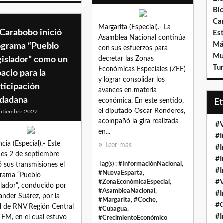
Bl
Ca
Margarita (Especial).- La
Carabobo inició
Est
Asamblea Nacional continúa
Má
ograma “Pueblo
con sus esfuerzos para
Mu
gislador” como un
decretar las Zonas
Tur
Económicas Especiales (ZEE)
acio para la
y lograr consolidar los
ticipación
avances en materia
udadana
económica. En este sentido,
E
el diputado Oscar Ronderos,
ptiembre 2022
acompañó la gira realizada
#V
en...
#I
ncia (Especial).- Este
Leer más
#I
nes 2 de septiembre
#I
Tag(s) :
#InformaciónNacional
,
ió sus transmisiones el
#I
#NuevaEsparta
,
rama “Pueblo
#V
#ZonaEconómicaEspecial
,
slador”, conducido por
#AsambleaNacional
,
#I
ander Suárez, por la
#Margarita
,
#Coche
,
#
l de RNV Región Central
#Cubagua
,
#I
 FM, en el cual estuvo
#CrecimientoEconómico