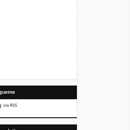
Sígueme
via RSS