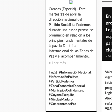
Caracas (Especial).- Este
martes 11 de abril, la
En 
dirección nacional del
pr
Partido Socialista Podemos,
Le
durante una rueda prensa, se
pronunció en relación a los
esp
principios fundamentales de
par
la paz, la Doctrina
ci
Internacional de las Zonas de
2 Se
Paz y el acompañamiento...
Leer más
Vale
Tag(s) :
#InformaciónNacional
,
#InformaciónPolítica
,
vier
#PartidoPodemos
,
inic
#ZonaEconómicaEspecial
,
prog
#MunicipiosColindantes
,
Legi
#GuyanaEsequiba
,
Alex
#NicolásMaduro
,
seña
#CuadrantesdePaz
90.5