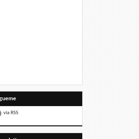
Sígueme
via RSS