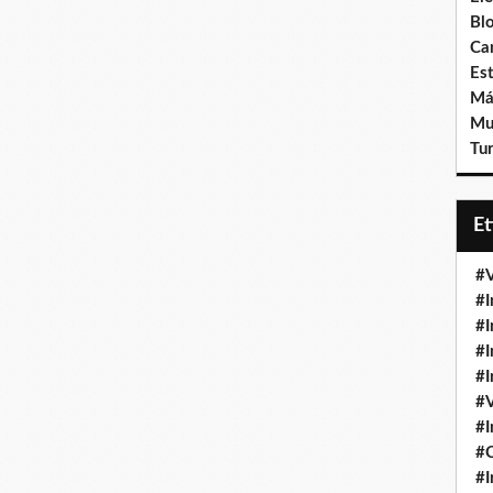
Bl
Ca
Est
Má
Mu
Tur
E
#V
#I
#I
#I
#I
#V
#I
#
#I