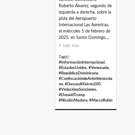
Roberto Álvarez, segundo de
izquierda a derecha, sobre la
pista del Aeropuerto
Internacional Las Américas,
el miércoles 5 de febrero de
2025, en Santo Domingo,...
Leer más
Tag(s) :
#InformaciónInternacional
,
#EstadosUnidos
,
#Venezuela
,
#RepúblicaDominicana
,
#ConfiscacióndeAviónVenezola
no
,
#DassaultFalcon200
,
#ViolaciónaSanciones
,
#DonaldTrump
,
#NicolásMaduro
,
#MarcoRubio