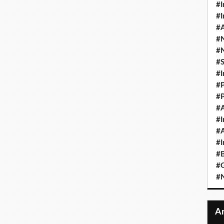
#I
#I
#A
#
#
#
#I
#P
#P
#A
#I
#A
#I
#B
#
#N