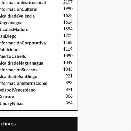
2107
nformaciónInstitucional
1990
nformaciónCultural
1622
lcaldíadeValencia
1614
Naguanagua
1594
NicolásMaduro
1202
SanDiego
1188
nformaciónCorporativa
1119
ublicidad
1090
uertoCabello
1049
lcaldíadeNaguanagua
1045
nformaciónSucesos
921
lcaldíadeSanDiego
893
nformaciónInternacional
891
eisbolVenezolano
866
Guacara
864
iñosyNiñas
Archivos