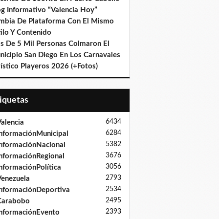
og Informativo “Valencia Hoy”
mbia De Plataforma Con El Mismo
ilo Y Contenido
s De 5 Mil Personas Colmaron El
nicipio San Diego En Los Carnavales
ístico Playeros 2026 (+Fotos)
tiquetas
6434
alencia
6284
nformaciónMunicipal
5382
nformaciónNacional
3676
nformaciónRegional
3056
nformaciónPolítica
2793
enezuela
2534
nformaciónDeportiva
2495
Carabobo
2393
nformaciónEvento