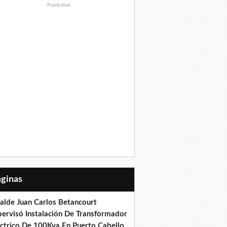
Publicidad
Páginas
calde Juan Carlos Betancourt
pervisó Instalación De Transformador
éctrico De 100Kva En Puerto Cabello