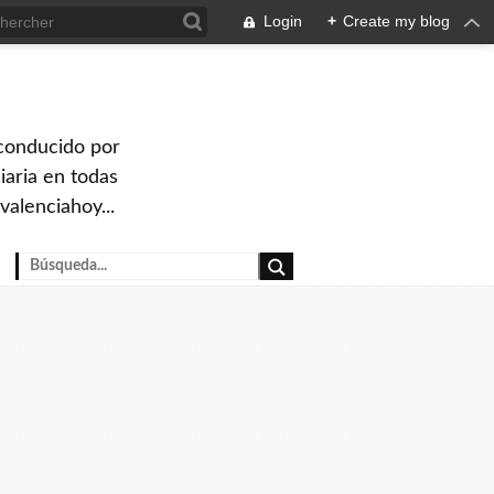
Login
+
Create my blog
 conducido por
iaria en todas
valenciahoy...