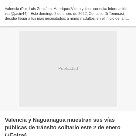
Valencia (Por: Luis González Manrique/ Vídeo y fotos cortesía/ Información
vía @jacin44).- Este domingo 2 de enero de 2022, Concetto Di Tommasi,
decidió llegar a los más necesitados, a niños y adultos, en el inicio del año,
llevando unos helados que pudieron...
Publicidad
Valencia y Naguanagua muestran sus vías
públicas de tránsito solitario este 2 de enero
(+Fotos)