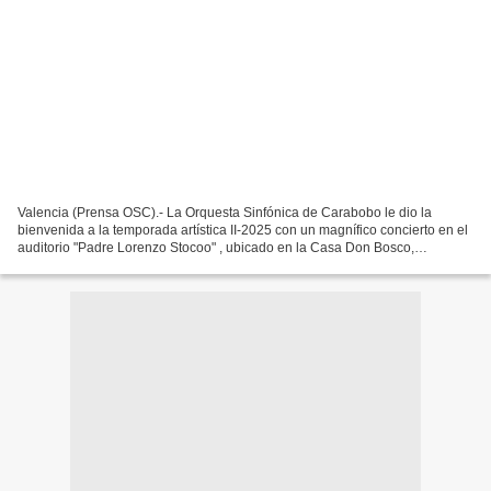
Valencia (Prensa OSC).- La Orquesta Sinfónica de Carabobo le dio la
bienvenida a la temporada artística II-2025 con un magnífico concierto en el
auditorio "Padre Lorenzo Stocoo" , ubicado en la Casa Don Bosco,
Naguanagua. Con un lleno total se vivió la...