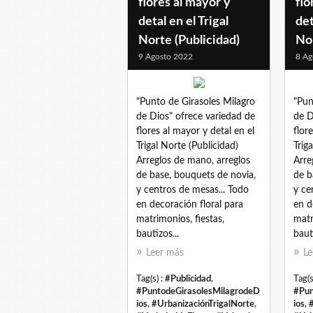
flores al mayor y
flo
detal en el Trigal
det
Norte (Publicidad)
Nor
9 Agosto 2022
8 Ag
"Punto de Girasoles Milagro
"Pun
de Dios" ofrece variedad de
de D
flores al mayor y detal en el
flor
Trigal Norte (Publicidad)
Trig
Arreglos de mano, arreglos
Arre
de base, bouquets de novia,
de b
y centros de mesas... Todo
y ce
en decoración floral para
en d
matrimonios, fiestas,
matr
bautizos...
bauti
Leer más
Le
Tag(s) :
#Publicidad
,
Tag(s
#PuntodeGirasolesMilagrodeD
#Pun
ios
,
#UrbanizaciónTrigalNorte
,
ios
,