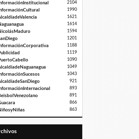
2104
nformaciónInstitucional
1990
nformaciónCultural
1621
lcaldíadeValencia
1614
Naguanagua
1594
NicolásMaduro
1201
SanDiego
1188
nformaciónCorporativa
1119
ublicidad
1090
uertoCabello
1049
lcaldíadeNaguanagua
1043
nformaciónSucesos
921
lcaldíadeSanDiego
893
nformaciónInternacional
891
eisbolVenezolano
866
Guacara
863
iñosyNiñas
Archivos