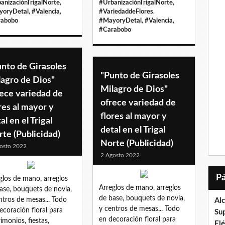
anizaciónTrigalNorte
,
#UrbanizaciónTrigalNorte
,
yoryDetal
,
#Valencia
,
#VariedaddeFlores
,
rabobo
#MayoryDetal
,
#Valencia
,
#Carabobo
nto de Girasoles
"Punto de Girasoles
lagro de Dios"
Milagro de Dios"
ece variedad de
ofrece variedad de
res al mayor y
flores al mayor y
al en el Trigal
detal en el Trigal
te (Publicidad)
Norte (Publicidad)
osto 2022
2 Agosto 2022
glos de mano, arreglos
Arreglos de mano, arreglos
ase, bouquets de novia,
de base, bouquets de novia,
ntros de mesas... Todo
Al
y centros de mesas... Todo
ecoración floral para
Su
en decoración floral para
imonios, fiestas,
El