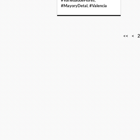
#VariedaddeFlores
,
#MayoryDetal
,
#Valencia
1
<<
<
2
0