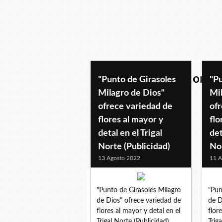
urbanizaciontrigalnorte
"Punto de Girasoles
"Pu
Milagro de Dios"
Mi
ofrece variedad de
ofr
flores al mayor y
flo
detal en el Trigal
det
Norte (Publicidad)
Nor
13 Agosto 2022
11 A
"Punto de Girasoles Milagro
"Pun
de Dios" ofrece variedad de
de D
flores al mayor y detal en el
flor
Trigal Norte (Publicidad)
Trig