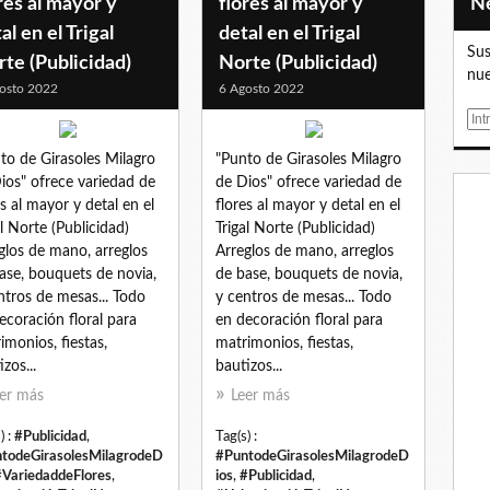
res al mayor y
flores al mayor y
al en el Trigal
detal en el Trigal
Sus
te (Publicidad)
Norte (Publicidad)
nue
osto 2022
6 Agosto 2022
E
m
to de Girasoles Milagro
"Punto de Girasoles Milagro
a
ios" ofrece variedad de
de Dios" ofrece variedad de
i
es al mayor y detal en el
flores al mayor y detal en el
l
al Norte (Publicidad)
Trigal Norte (Publicidad)
glos de mano, arreglos
Arreglos de mano, arreglos
ase, bouquets de novia,
de base, bouquets de novia,
ntros de mesas... Todo
y centros de mesas... Todo
ecoración floral para
en decoración floral para
imonios, fiestas,
matrimonios, fiestas,
zos...
bautizos...
er más
Leer más
) :
#Publicidad
,
Tag(s) :
todeGirasolesMilagrodeD
#PuntodeGirasolesMilagrodeD
#VariedaddeFlores
,
ios
,
#Publicidad
,