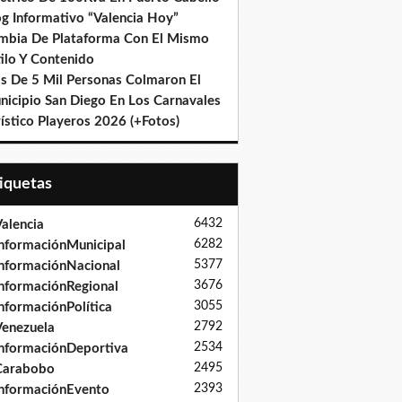
og Informativo “Valencia Hoy”
mbia De Plataforma Con El Mismo
ilo Y Contenido
s De 5 Mil Personas Colmaron El
nicipio San Diego En Los Carnavales
ístico Playeros 2026 (+Fotos)
tiquetas
6432
alencia
6282
nformaciónMunicipal
5377
nformaciónNacional
3676
nformaciónRegional
3055
nformaciónPolítica
2792
enezuela
2534
nformaciónDeportiva
2495
Carabobo
2393
nformaciónEvento