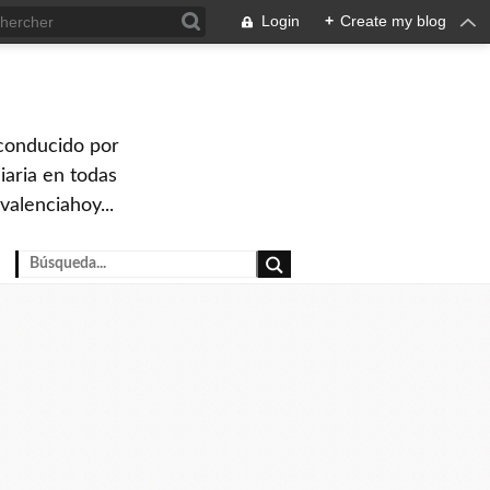
Login
+
Create my blog
 conducido por
iaria en todas
valenciahoy...