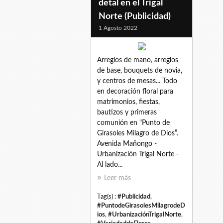
detal en el Trigal
Norte (Publicidad)
1 Agosto 2022
Arreglos de mano, arreglos
de base, bouquets de novia,
y centros de mesas... Todo
en decoración floral para
matrimonios, fiestas,
bautizos y primeras
comunión en "Punto de
Girasoles Milagro de Dios”.
Avenida Mañongo -
Urbanización Trigal Norte -
Al lado...
Leer más
Tag(s) :
#Publicidad
,
#PuntodeGirasolesMilagrodeD
ios
,
#UrbanizaciónTrigalNorte
,