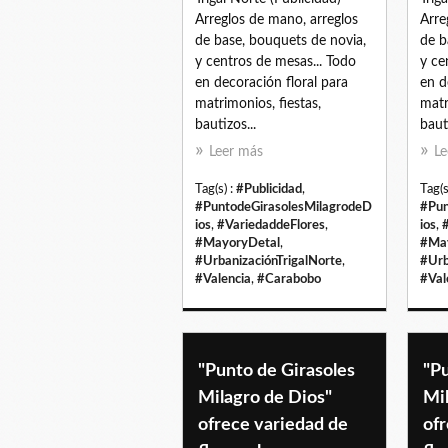
Arreglos de mano, arreglos
Arre
de base, bouquets de novia,
de b
y centros de mesas... Todo
y ce
en decoración floral para
en d
matrimonios, fiestas,
matr
bautizos...
bauti
Leer más
Le
Tag(s) :
#Publicidad
,
Tag(s
#PuntodeGirasolesMilagrodeD
#Pun
ios
,
#VariedaddeFlores
,
ios
,
#MayoryDetal
,
#Ma
#UrbanizaciónTrigalNorte
,
#Urb
#Valencia
,
#Carabobo
#Val
"Punto de Girasoles
"Pu
Milagro de Dios"
Mi
ofrece variedad de
ofr