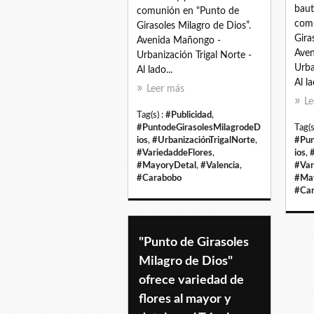
baut
comunión en "Punto de
comu
Girasoles Milagro de Dios”.
Gira
Avenida Mañongo -
Ave
Urbanización Trigal Norte -
Urba
Al lado...
Al la
Leer más
Le
Tag(s) :
#Publicidad
,
#PuntodeGirasolesMilagrodeD
Tag(s
ios
,
#UrbanizaciónTrigalNorte
,
#Pun
#VariedaddeFlores
,
ios
,
#MayoryDetal
,
#Valencia
,
#Var
#Carabobo
#Ma
#Ca
"Punto de Girasoles
Milagro de Dios"
ofrece variedad de
flores al mayor y