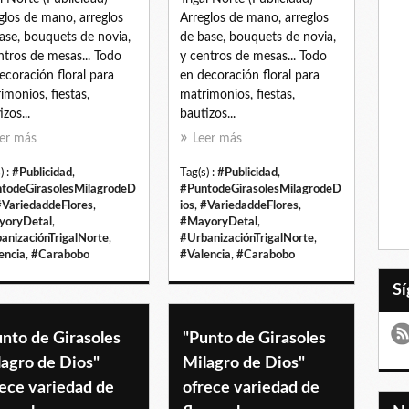
glos de mano, arreglos
Arreglos de mano, arreglos
ase, bouquets de novia,
de base, bouquets de novia,
ntros de mesas... Todo
y centros de mesas... Todo
ecoración floral para
en decoración floral para
imonios, fiestas,
matrimonios, fiestas,
zos...
bautizos...
er más
Leer más
) :
#Publicidad
,
Tag(s) :
#Publicidad
,
todeGirasolesMilagrodeD
#PuntodeGirasolesMilagrodeD
#VariedaddeFlores
,
ios
,
#VariedaddeFlores
,
yoryDetal
,
#MayoryDetal
,
anizaciónTrigalNorte
,
#UrbanizaciónTrigalNorte
,
encia
,
#Carabobo
#Valencia
,
#Carabobo
nto de Girasoles
"Punto de Girasoles
lagro de Dios"
Milagro de Dios"
ece variedad de
ofrece variedad de