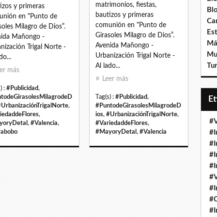
matrimonios, fiestas,
izos y primeras
Bl
bautizos y primeras
nión en "Punto de
Ca
comunión en "Punto de
soles Milagro de Dios”.
Est
Girasoles Milagro de Dios”.
nida Mañongo -
Má
Avenida Mañongo -
nización Trigal Norte -
Mu
Urbanización Trigal Norte -
do...
Tur
Al lado...
er más
Leer más
) :
#Publicidad
,
todeGirasolesMilagrodeD
Tag(s) :
#Publicidad
,
E
#UrbanizaciónTrigalNorte
,
#PuntodeGirasolesMilagrodeD
iedaddeFlores
,
ios
,
#UrbanizaciónTrigalNorte
,
#V
yoryDetal
,
#Valencia
,
#VariedaddeFlores
,
rabobo
#MayoryDetal
,
#Valencia
#I
#I
#I
#I
#V
#I
#
#I