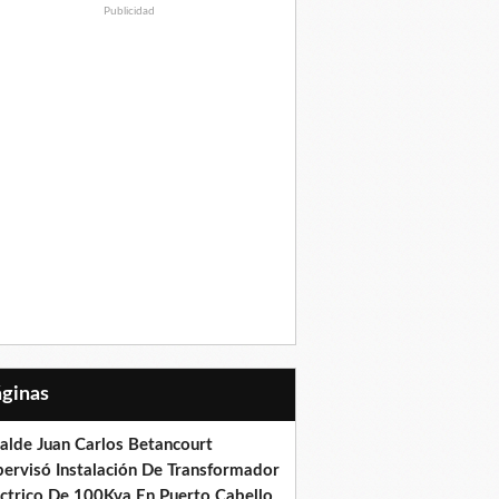
Publicidad
Páginas
calde Juan Carlos Betancourt
pervisó Instalación De Transformador
éctrico De 100Kva En Puerto Cabello