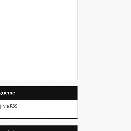
Sígueme
via RSS