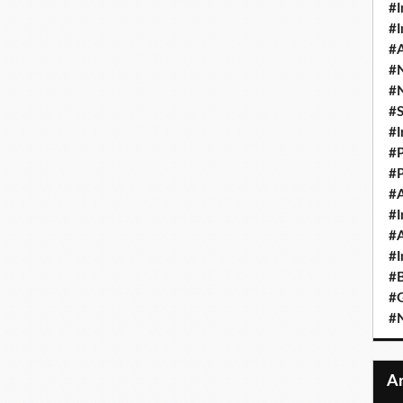
#I
#I
#A
#
#
#
#I
#P
#P
#A
#I
#A
#I
#B
#
#N