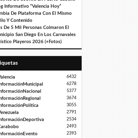
og Informativo “Valencia Hoy”
mbia De Plataforma Con El Mismo
ilo Y Contenido
s De 5 Mil Personas Colmaron El
nicipio San Diego En Los Carnavales
ístico Playeros 2026 (+Fotos)
tiquetas
6432
alencia
6278
nformaciónMunicipal
5377
nformaciónNacional
3674
nformaciónRegional
3055
nformaciónPolítica
2791
enezuela
2534
nformaciónDeportiva
2493
Carabobo
2393
nformaciónEvento