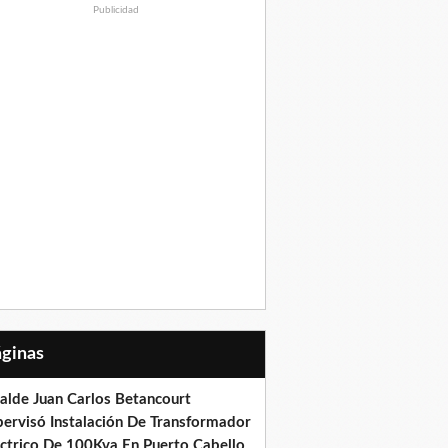
Publicidad
Páginas
calde Juan Carlos Betancourt
pervisó Instalación De Transformador
éctrico De 100Kva En Puerto Cabello