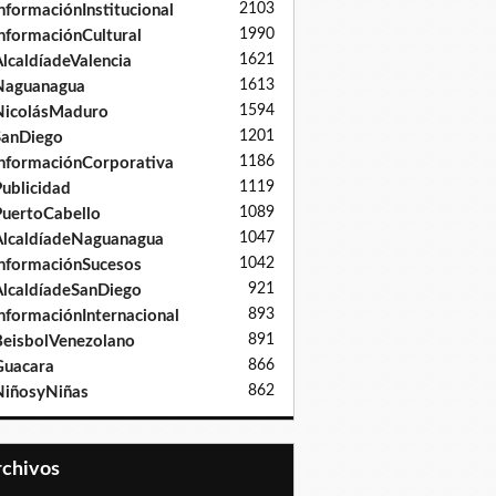
2103
nformaciónInstitucional
1990
nformaciónCultural
1621
lcaldíadeValencia
1613
Naguanagua
1594
NicolásMaduro
1201
SanDiego
1186
nformaciónCorporativa
1119
ublicidad
1089
uertoCabello
1047
lcaldíadeNaguanagua
1042
nformaciónSucesos
921
lcaldíadeSanDiego
893
nformaciónInternacional
891
eisbolVenezolano
866
Guacara
862
iñosyNiñas
Archivos