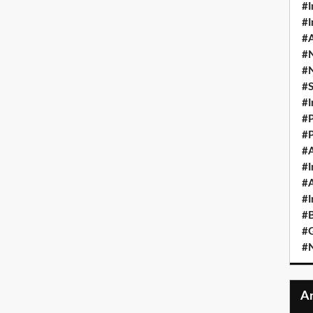
#I
#I
#A
#
#
#
#I
#P
#P
#A
#I
#A
#I
#B
#
#N