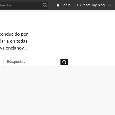
Login
+
Create my blog
 conducido por
iaria en todas
valenciahoy...