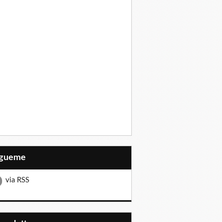
Sígueme
via RSS