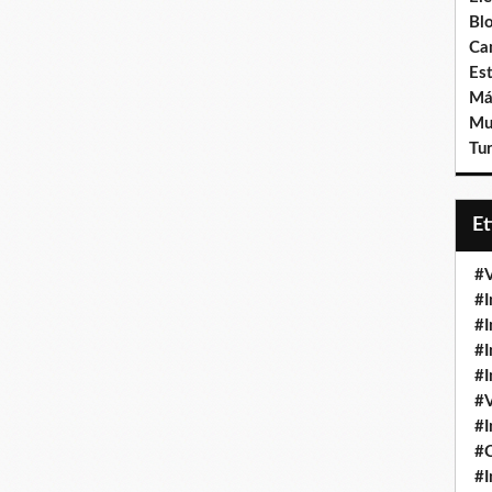
Bl
Ca
Est
Má
Mu
Tur
E
#V
#I
#I
#I
#I
#V
#I
#
#I