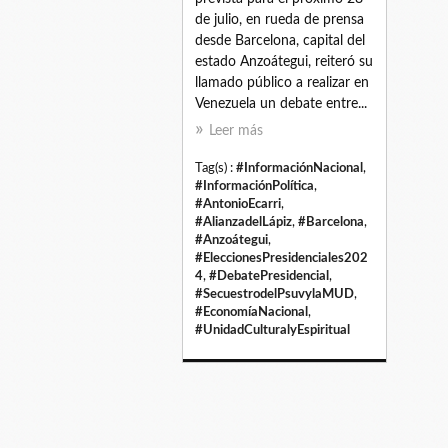
de julio, en rueda de prensa
desde Barcelona, capital del
estado Anzoátegui, reiteró su
llamado público a realizar en
Venezuela un debate entre...
Leer más
Tag(s) :
#InformaciónNacional
,
#InformaciónPolítica
,
#AntonioEcarri
,
#AlianzadelLápiz
,
#Barcelona
,
#Anzoátegui
,
#EleccionesPresidenciales202
4
,
#DebatePresidencial
,
#SecuestrodelPsuvylaMUD
,
#EconomíaNacional
,
#UnidadCulturalyEspiritual