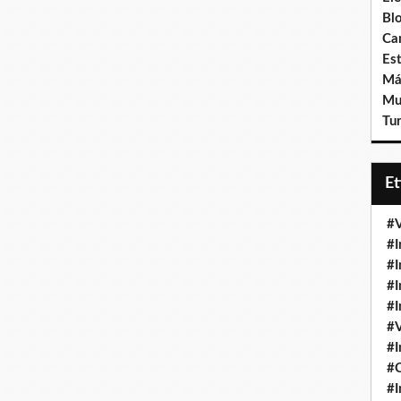
Bl
Ca
Est
Má
Mu
Tur
E
#V
#I
#I
#I
#I
#V
#I
#
#I