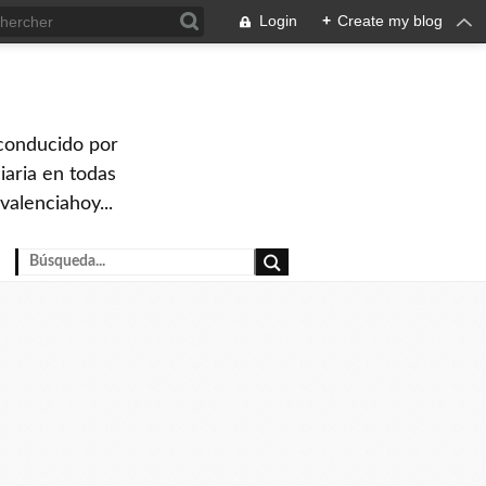
Login
+
Create my blog
 conducido por
iaria en todas
valenciahoy...