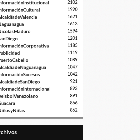
2102
nformaciónInstitucional
1990
nformaciónCultural
1621
lcaldíadeValencia
1613
Naguanagua
1594
NicolásMaduro
1201
SanDiego
1185
nformaciónCorporativa
1119
ublicidad
1089
uertoCabello
1047
lcaldíadeNaguanagua
1042
nformaciónSucesos
921
lcaldíadeSanDiego
893
nformaciónInternacional
891
eisbolVenezolano
866
Guacara
862
iñosyNiñas
Archivos