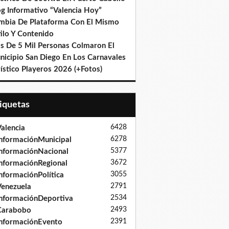
og Informativo “Valencia Hoy”
mbia De Plataforma Con El Mismo
ilo Y Contenido
s De 5 Mil Personas Colmaron El
nicipio San Diego En Los Carnavales
ístico Playeros 2026 (+Fotos)
tiquetas
6428
alencia
6278
nformaciónMunicipal
5377
nformaciónNacional
3672
nformaciónRegional
3055
nformaciónPolítica
2791
enezuela
2534
nformaciónDeportiva
2493
Carabobo
2391
nformaciónEvento