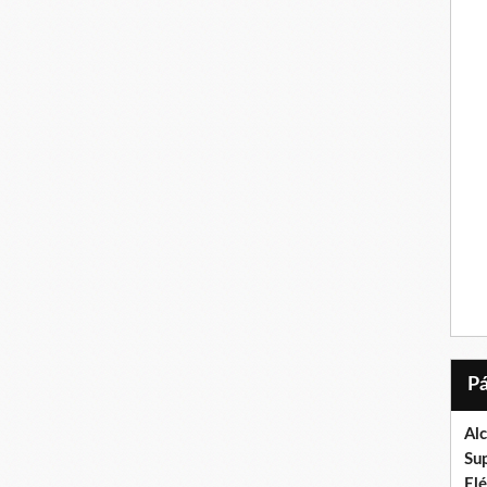
Al
Su
El