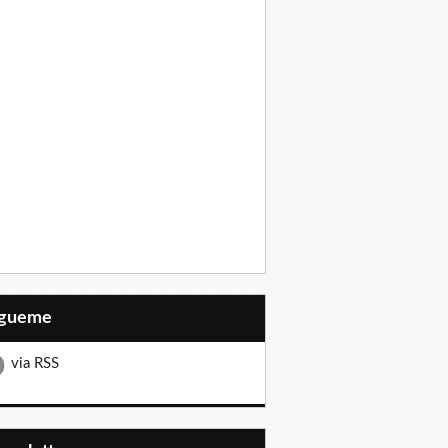
Sígueme
via RSS