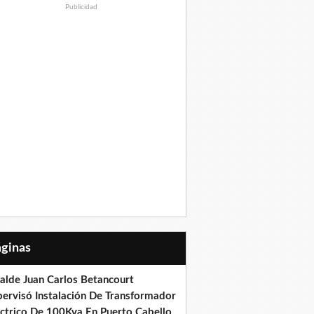
Publicidad
Páginas
calde Juan Carlos Betancourt
pervisó Instalación De Transformador
éctrico De 100Kva En Puerto Cabello