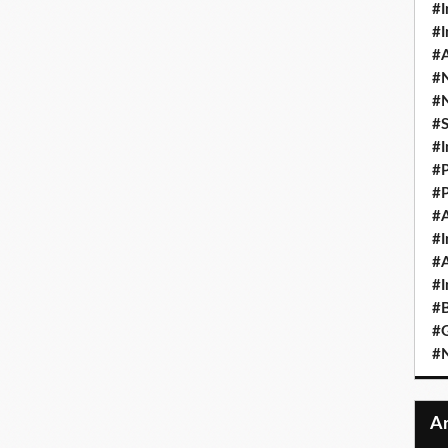
#I
#I
#A
#
#
#
#I
#P
#P
#A
#I
#A
#I
#B
#
#N