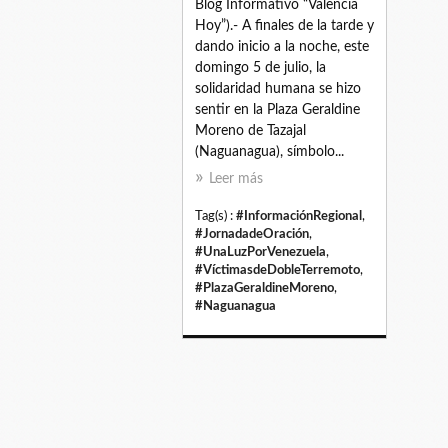
Blog Informativo “Valencia
Hoy”).- A finales de la tarde y
dando inicio a la noche, este
domingo 5 de julio, la
solidaridad humana se hizo
sentir en la Plaza Geraldine
Moreno de Tazajal
(Naguanagua), símbolo...
Leer más
Tag(s) :
#InformaciónRegional
,
#JornadadeOración
,
#UnaLuzPorVenezuela
,
#VíctimasdeDobleTerremoto
,
#PlazaGeraldineMoreno
,
#Naguanagua