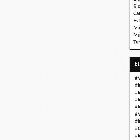
Bl
Ca
Est
Má
Mu
Tur
E
#V
#I
#I
#I
#I
#V
#I
#
#I