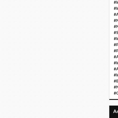
#I
#I
#A
#
#
#
#I
#P
#P
#A
#I
#A
#I
#B
#N
#