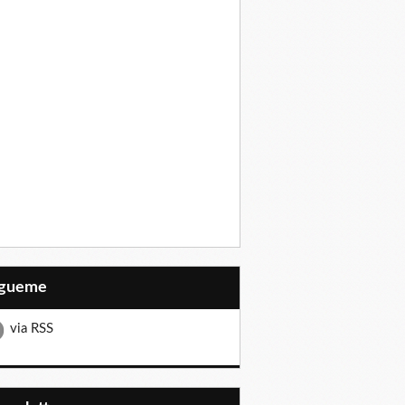
Sígueme
via RSS