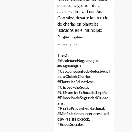
sociales, la gestión de la
alcaldesa bolivariana, Ana
González, desarrolla un ciclo
de charlas en planteles
ubicados en el municipio
Naguanagua...
Leer más
Tag(s) :
#AlcaldíadeNaguanagua
,
#Naguanagua
,
#UsoConscientedeRedesSocial
es
,
#CiclodeCharlas
,
#PlantelesEducativos
,
#UEJoséFélixSosa
,
#UENuestraSeñoradeBegoña
,
#DireccióndeSeguridadCiudad
ana
,
#FrentePreventivoNacional
,
#MinRelacionesInterioresJusti
ciayPaz
,
#TickTock
,
#RedesSociales