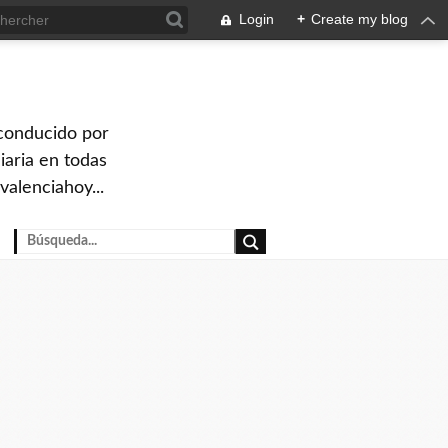
Login
+
Create my blog
 conducido por
iaria en todas
valenciahoy...