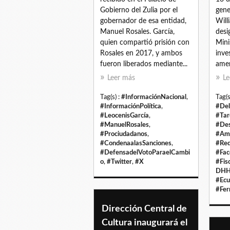
Gobierno del Zulia por el
gene
gobernador de esa entidad,
Will
Manuel Rosales. García,
desi
quien compartió prisión con
Mini
Rosales en 2017, y ambos
inve
fueron liberados mediante...
amen
Leer más
Le
Tag(s) :
#InformaciónNacional
,
Tag(s
#InformaciónPolítica
,
#Del
#LeocenisGarcía
,
#Tar
#ManuelRosales
,
#Des
#Prociudadanos
,
#Am
#CondenaalasSanciones
,
#Red
#DefensadelVotoParaelCambi
#Fac
o
,
#Twitter
,
#X
#Fis
DH
#Ecu
#Fer
Dirección Central de
Cultura inaugurará el