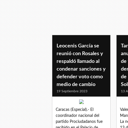
twitter
Leocenis García se
Ta
reunió con Rosales y
an
respaldó llamado al
de 
condenar sanciones y
de
defender voto como
de
medio de cambio
So
19 Septiembre 2023
13 A
Caracas (Especial).- El
Vale
coordinador nacional del
Manr
partido Prociudadanos fue
La n
recibido en el Palacio de
13 d