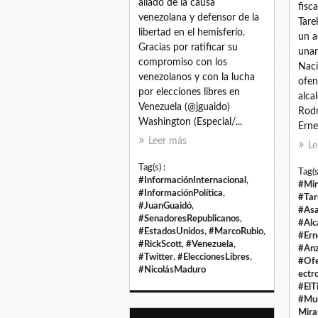
aliado de la causa
fisc
venezolana y defensor de la
Tare
libertad en el hemisferio.
un a
Gracias por ratificar su
unan
compromiso con los
Naci
venezolanos y con la lucha
ofen
por elecciones libres en
alca
Venezuela (@jguaido)
Rodr
Washington (Especial/...
Erne
Leer más
Le
Tag(s) :
Tag(s
#InformaciónInternacional
,
#Min
#InformaciónPolítica
,
#Tar
#JuanGuaidó
,
#Asa
#SenadoresRepublicanos
,
#Alc
#EstadosUnidos
,
#MarcoRubio
,
#Ern
#RickScott
,
#Venezuela
,
#Anz
#Twitter
,
#EleccionesLibres
,
#Ofe
#NicolásMaduro
ectr
#ElT
#Mur
Mira