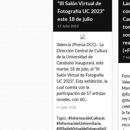
“III Salón Virtual de
Las
Fotografía UC 2023”
cor
este 18 de julio
Car
17 Julio 2023
tom
soc
rea
Valencia (Prensa DCC).- La
(+F
Dirección Central de Cultura
de la Universidad de
7 M
Carabobo inaugurará, este
martes 18 de julio, el “III
Salón Virtual de Fotografía
Foto
UC 2023”. Esta exhibición, la
Vale
cual cuenta con la
Manr
participación de 57 artistas
@Roy
noveles, con 60...
@the
cele
Leer más
la f
Tag(s) :
#InformaciónCultural
,
rey C
#InformaciónUniversitaria
,
recor
#IIISalónVirtualdeFotografíaU