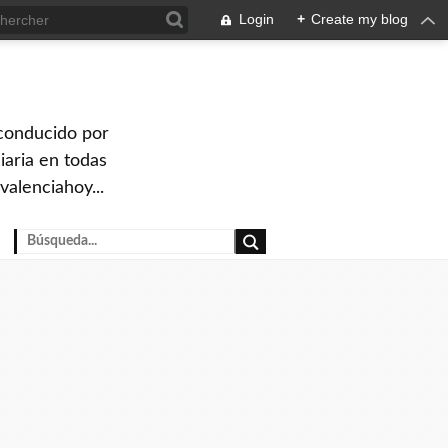
Login
+
Create my blog
 conducido por
iaria en todas
valenciahoy...