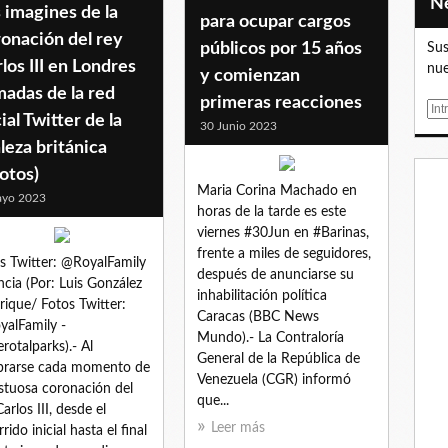
 imagines de la
para ocupar cargos
onación del rey
públicos por 15 años
Sus
los III en Londres
nue
y comienzan
adas de la red
primeras reacciones
E
ial Twitter de la
30 Junio 2023
m
leza británica
a
i
otos)
Maria Corina Machado en
l
ayo 2023
horas de la tarde es este
viernes #30Jun en #Barinas,
frente a miles de seguidores,
s Twitter: @RoyalFamily
después de anunciarse su
ncia (Por: Luis González
inhabilitación política
ique/ Fotos Twitter:
Caracas (BBC News
alFamily -
Mundo).- La Contraloría
rotalparks).- Al
General de la República de
brarse cada momento de
Venezuela (CGR) informó
astuosa coronación del
que...
arlos III, desde el
Leer más
rido inicial hasta el final