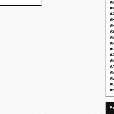
#I
#I
#A
#
#
#
#I
#P
#P
#A
#I
#A
#I
#B
#
#N