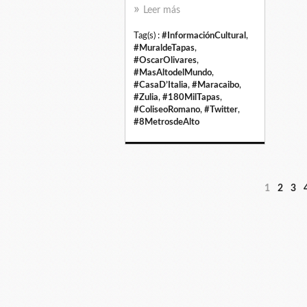
Leer más
Tag(s) :
#InformaciónCultural
,
#MuraldeTapas
,
#OscarOlivares
,
#MasAltodelMundo
,
#CasaD’Italia
,
#Maracaibo
,
#Zulia
,
#180MilTapas
,
#ColiseoRomano
,
#Twitter
,
#8MetrosdeAlto
1
2
3