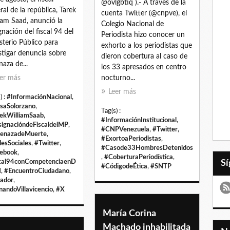
@ovlgbtiq ).- A través de la
ral de la república, Tarek
cuenta Twitter (@cnpve), el
iam Saad, anunció la
Colegio Nacional de
gnación del fiscal 94 del
Periodista hizo conocer un
sterio Público para
exhorto a los periodistas que
stigar denuncia sobre
dieron cobertura al caso de
aza de...
los 33 apresados en centro
er más
nocturno...
Leer más
) :
#InformaciónNacional
,
saSolorzano
,
Tag(s) :
ekWilliamSaab
,
#InformaciónInstitucional
,
ignacióndeFiscaldelMP
,
#CNPVenezuela
,
#Twitter
,
enazadeMuerte
,
#ExortoaPeriodistas
,
esSociales
,
#Twitter
,
#Casode33HombresDetenidos
ebook
,
,
#CoberturaPeriodística
,
cal94conCompetenciaenD
#CódigodeÉtica
,
#SNTP
H
,
#EncuentroCiudadano
,
ador
,
nandoVillavicencio
,
#X
María Corina
Machado inhabilitada