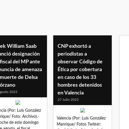
rek William Saab
CNP exhortó a
unció designación
periodistas a
fiscal del MP ante
observar Código de
nuncia de amenaza
Ética por cobertura
 muerte de Delsa
en caso de los 33
lórzano
hombres detenidos
gosto 2023
en Valencia
27 Julio 2023
ncia (Por: Luis González
ique/ Foto: Archivo).-
Valencia (Por: Luis González
oche de este domingo
Manrique/ Fotos Twitter:
e agosto, el fiscal