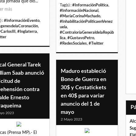
sta jornada que dio...
Tag(s) :
#InformaciónPolítica
,
er más
#InformaciónNacional
,
#MaríaCorinaMachado
,
) :
#InformaciónEvento
,
#InhabilitaciónPolíticaenVenez
genesdelaCoronación
,
uela
,
CarlosIII
,
#Inglaterra
,
#ContraloríaGeneraldelaRepúb
tter
lica
,
#GustavoPetro
,
#RedesSociales
,
#Twitter
cal General Tarek
Maduro estableció
lliam Saab anunció
Bono de Guerra en
icitud de
30$ y Cestatickets
rehensión contra
en 40$ para variar
alde Ernesto
anuncio del 1 de
raqueima
mayo
ayo 2023
2 Mayo 2023
Al
Su
cas (Prensa MP).- El
El