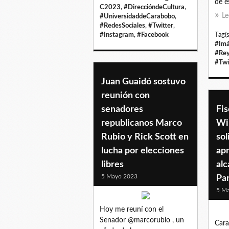
de e
C2023
,
#DireccióndeCultura
,
Le
#UniversidaddeCarabobo
,
#RedesSociales
,
#Twitter
,
#Instagram
,
#Facebook
Tag(s
#Imá
#Rey
#Twi
Juan Guaidó sostuvo
reunión con
senadores
Fis
republicanos Marco
Wi
Rubio y Rick Scott en
sol
lucha por elecciones
ap
libres
alc
5 Mayo 2023
Pa
5 M
Hoy me reuní con el
Senador @marcorubio , un
Cara