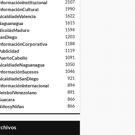
2107
nformaciónInstitucional
1990
nformaciónCultural
1622
lcaldíadeValencia
1615
Naguanagua
1594
NicolásMaduro
1203
SanDiego
1188
nformaciónCorporativa
1119
ublicidad
1091
uertoCabello
1050
lcaldíadeNaguanagua
1046
nformaciónSucesos
921
lcaldíadeSanDiego
894
nformaciónInternacional
891
eisbolVenezolano
866
Guacara
866
iñosyNiñas
Archivos