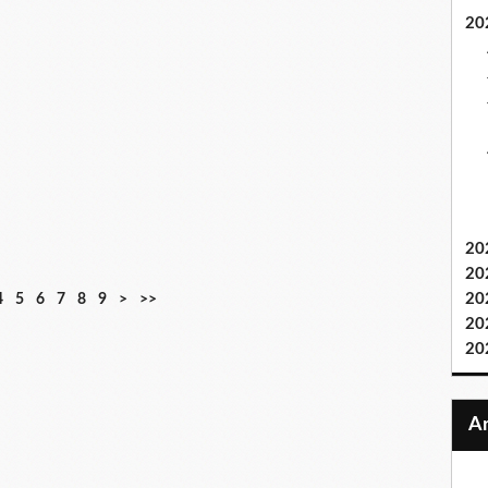
20
20
20
20
4
5
6
7
8
9
>
>>
20
20