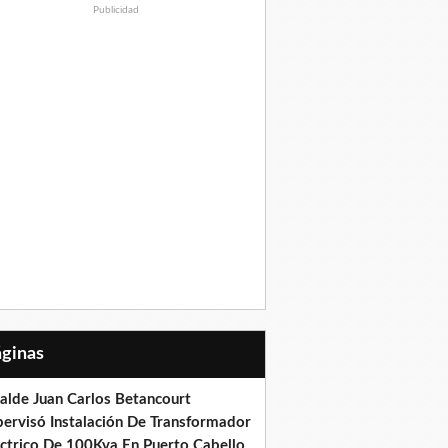
Publicidad
Páginas
calde Juan Carlos Betancourt
pervisó Instalación De Transformador
éctrico De 100Kva En Puerto Cabello