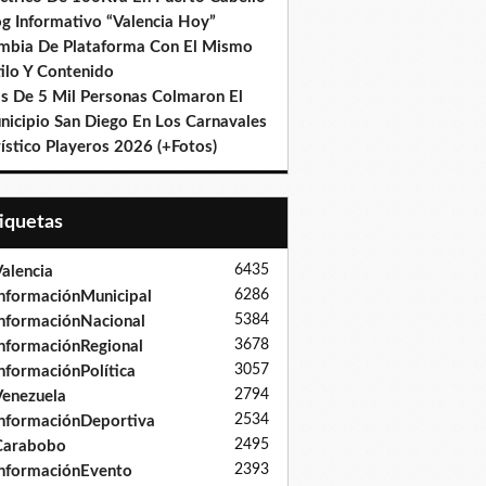
og Informativo “Valencia Hoy”
mbia De Plataforma Con El Mismo
ilo Y Contenido
s De 5 Mil Personas Colmaron El
nicipio San Diego En Los Carnavales
ístico Playeros 2026 (+Fotos)
tiquetas
6435
alencia
6286
nformaciónMunicipal
5384
nformaciónNacional
3678
nformaciónRegional
3057
nformaciónPolítica
2794
enezuela
2534
nformaciónDeportiva
2495
Carabobo
2393
nformaciónEvento