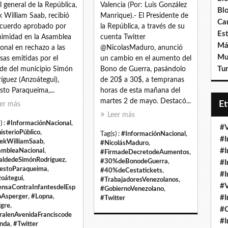
al general de la República,
Valencia (Por: Luis González
Bl
k William Saab, recibió
Manrique).- El Presidente de
Ca
cuerdo aprobado por
la República, a través de su
Est
imidad en la Asamblea
cuenta Twitter
Má
onal en rechazo a las
@NicolasMaduro, anunció
Mu
sas emitidas por el
un cambio en el aumento del
Tur
lde del municipio Simón
Bono de Guerra, pasándolo
íguez (Anzoátegui),
de 20$ a 30$, a tempranas
sto Paraqueima,...
horas de esta mañana del
martes 2 de mayo. Destacó...
E
er más
Leer más
) :
#InformaciónNacional
,
#V
isterioPúblico
,
Tag(s) :
#InformaciónNacional
,
#I
ekWilliamSaab
,
#NicolásMaduro
,
#I
mbleaNacional
,
#FirmadeDecretodeAumentos
,
aldedeSimónRodríguez
,
#30%deBonodeGuerra
,
#I
estoParaqueima
,
#40%deCestatickets
,
#I
oátegui
,
#TrabajadoresVenezolanos
,
#V
nsaContraInfantesdelEsp
#GobiernoVenezolano
,
oAsperger
,
#Lopna
,
#I
#Twitter
igre
,
#
alenAvenidaFranciscode
#I
nda
,
#Twitter