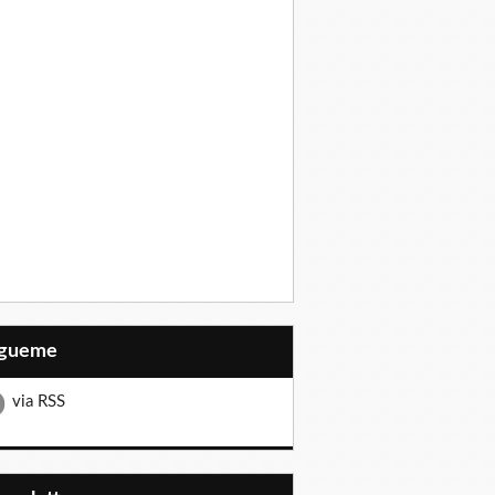
Sígueme
via RSS