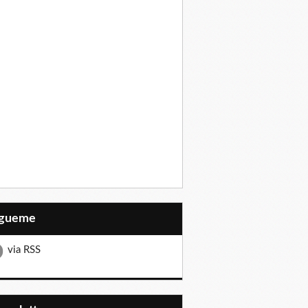
Sígueme
via RSS