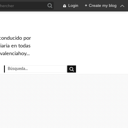
Login
+
Create my blog
 conducido por
iaria en todas
valenciahoy...