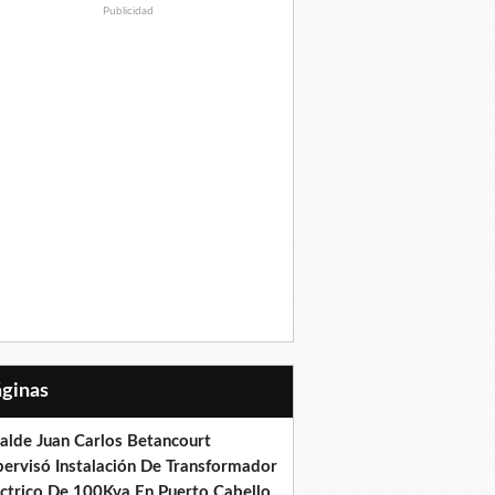
Publicidad
Páginas
calde Juan Carlos Betancourt
pervisó Instalación De Transformador
éctrico De 100Kva En Puerto Cabello