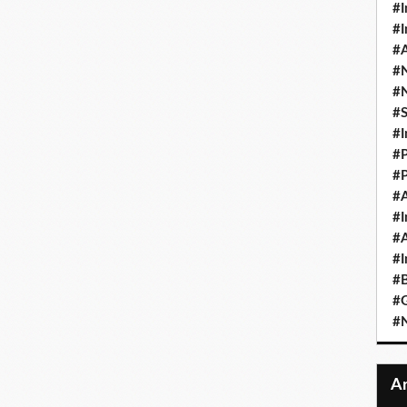
#I
#I
#A
#
#
#
#I
#P
#P
#A
#I
#A
#I
#B
#
#N