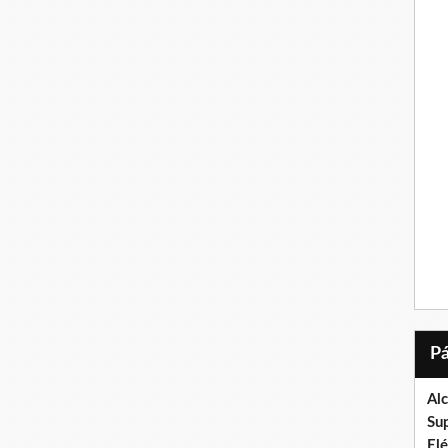
Al
Su
El