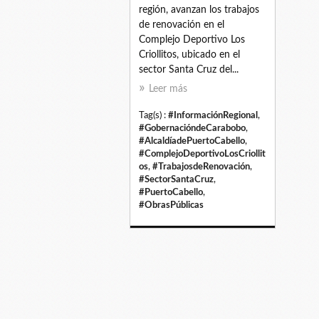
región, avanzan los trabajos
de renovación en el
Complejo Deportivo Los
Criollitos, ubicado en el
sector Santa Cruz del...
Leer más
Tag(s) :
#InformaciónRegional
,
#GobernacióndeCarabobo
,
#AlcaldíadePuertoCabello
,
#ComplejoDeportivoLosCriollit
os
,
#TrabajosdeRenovación
,
#SectorSantaCruz
,
#PuertoCabello
,
#ObrasPúblicas