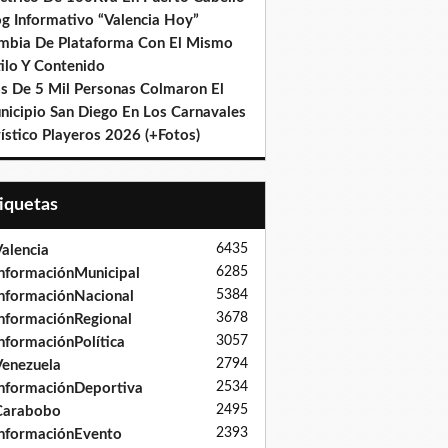
og Informativo “Valencia Hoy”
mbia De Plataforma Con El Mismo
ilo Y Contenido
s De 5 Mil Personas Colmaron El
nicipio San Diego En Los Carnavales
ístico Playeros 2026 (+Fotos)
tiquetas
6435
alencia
6285
nformaciónMunicipal
5384
nformaciónNacional
3678
nformaciónRegional
3057
nformaciónPolítica
2794
enezuela
2534
nformaciónDeportiva
2495
Carabobo
2393
nformaciónEvento