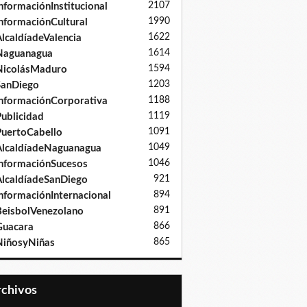
2107
nformaciónInstitucional
1990
nformaciónCultural
1622
lcaldíadeValencia
1614
Naguanagua
1594
NicolásMaduro
1203
SanDiego
1188
nformaciónCorporativa
1119
ublicidad
1091
uertoCabello
1049
lcaldíadeNaguanagua
1046
nformaciónSucesos
921
lcaldíadeSanDiego
894
nformaciónInternacional
891
eisbolVenezolano
866
Guacara
865
iñosyNiñas
Archivos