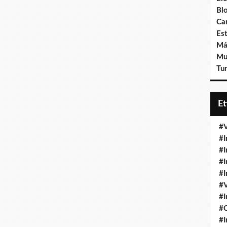
Bl
Ca
Est
Má
Mu
Tur
E
#V
#I
#I
#I
#I
#V
#I
#
#I