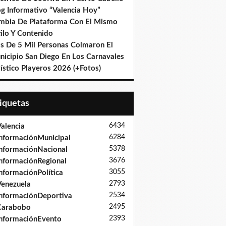
og Informativo “Valencia Hoy”
mbia De Plataforma Con El Mismo
ilo Y Contenido
s De 5 Mil Personas Colmaron El
nicipio San Diego En Los Carnavales
ístico Playeros 2026 (+Fotos)
tiquetas
6434
alencia
6284
nformaciónMunicipal
5378
nformaciónNacional
3676
nformaciónRegional
3055
nformaciónPolítica
2793
enezuela
2534
nformaciónDeportiva
2495
Carabobo
2393
nformaciónEvento