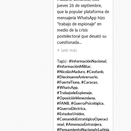
jueves 26 de septiembre,
que la popular plataforma de
mensajería WhatsApp hizo
"trabajo de espionaje" en
medio de la crisis
postelectoral que desató su
cuestionada...
Leer más
Tag(s) :
#InformaciónNacional
,
#InformaciónMilitar
,
#NicolásMaduro
,
#Ceofanb
,
#DiecinueveAniversario
,
#FuerteTiuna
,
#Caracas
,
#WhatsApp
,
#TrabajodeEspionaje
,
#OposiciónVenezolana
,
#FANB
,
#GuerraPsicológica
,
#GuerraEléctrica
,
#EstadosUnidos
,
#ComandoEstratégicoOperaci
onal
,
#AmenazaExtranjera
,
#PensamientoNacionalyLatinia