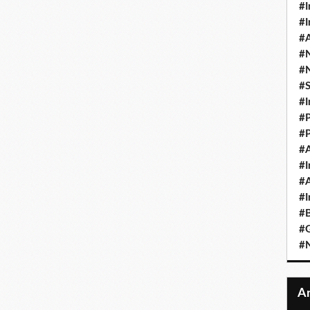
#I
#I
#A
#
#
#
#I
#P
#P
#A
#I
#A
#I
#B
#
#N