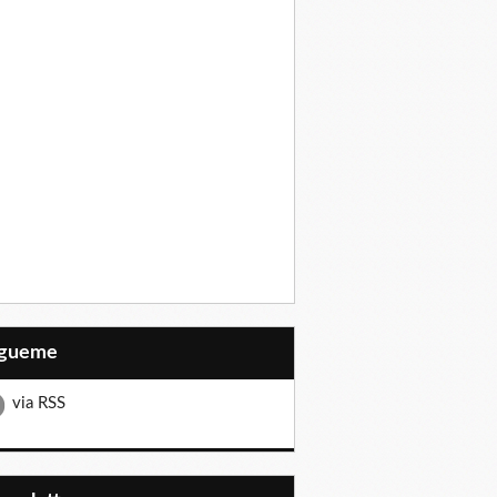
Sígueme
via RSS