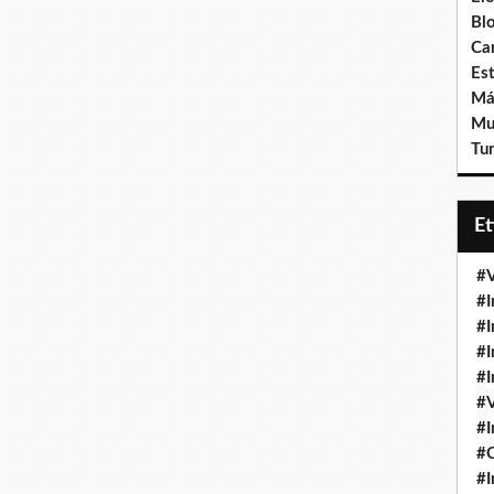
Bl
Ca
Est
Má
Mu
Tur
E
#V
#I
#I
#I
#I
#V
#I
#
#I