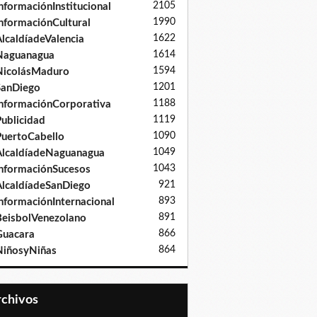
2105
nformaciónInstitucional
1990
nformaciónCultural
1622
lcaldíadeValencia
1614
Naguanagua
1594
NicolásMaduro
1201
SanDiego
1188
nformaciónCorporativa
1119
ublicidad
1090
uertoCabello
1049
lcaldíadeNaguanagua
1043
nformaciónSucesos
921
lcaldíadeSanDiego
893
nformaciónInternacional
891
eisbolVenezolano
866
Guacara
864
iñosyNiñas
Archivos