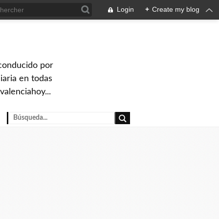
Login
+
Create my blog
 conducido por
iaria en todas
valenciahoy...