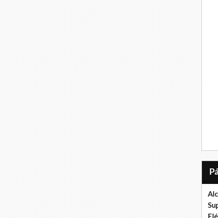
Al
Su
El