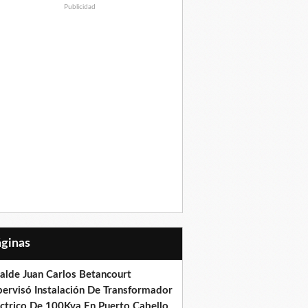
Publicidad
Páginas
calde Juan Carlos Betancourt
pervisó Instalación De Transformador
éctrico De 100Kva En Puerto Cabello