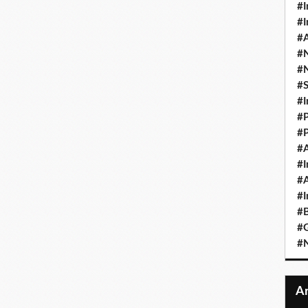
#I
#I
#A
#
#
#
#I
#P
#P
#A
#I
#A
#I
#B
#
#N