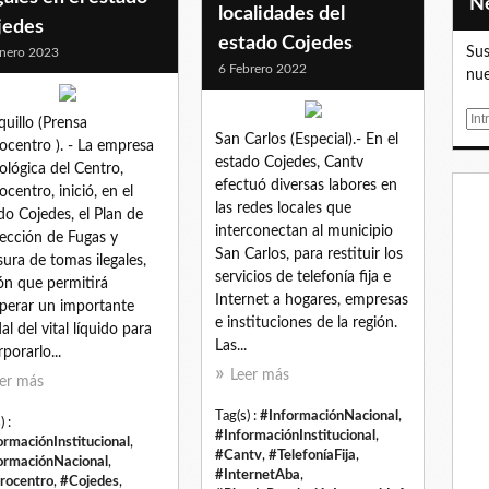
localidades del
jedes
estado Cojedes
Sus
nero 2023
6 Febrero 2022
nue
E
quillo (Prensa
San Carlos (Especial).- En el
m
ocentro ). - La empresa
estado Cojedes, Cantv
a
ológica del Centro,
efectuó diversas labores en
i
ocentro, inició, en el
las redes locales que
l
do Cojedes, el Plan de
interconectan al municipio
ección de Fugas y
San Carlos, para restituir los
sura de tomas ilegales,
servicios de telefonía fija e
ón que permitirá
Internet a hogares, empresas
perar un importante
e instituciones de la región.
al del vital líquido para
Las...
porarlo...
Leer más
er más
Tag(s) :
#InformaciónNacional
,
) :
#InformaciónInstitucional
,
ormaciónInstitucional
,
#Cantv
,
#TelefoníaFija
,
ormaciónNacional
,
#InternetAba
,
rocentro
,
#Cojedes
,