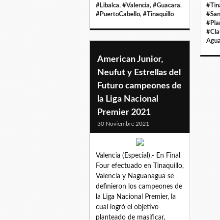
#Libalca
,
#Valencia
,
#Guacara
,
#Tin
#PuertoCabello
,
#Tinaquillo
#San
#Pla
#Cla
Agua
American Junior,
Neufut y Estrellas del
Futuro campeones de
la Liga Nacional
Premier 2021
30 Noviembre 2021
Valencia (Especial).- En Final
Four efectuado en Tinaquillo,
Valencia y Naguanagua se
definieron los campeones de
la Liga Nacional Premier, la
cual logró el objetivo
planteado de masificar,