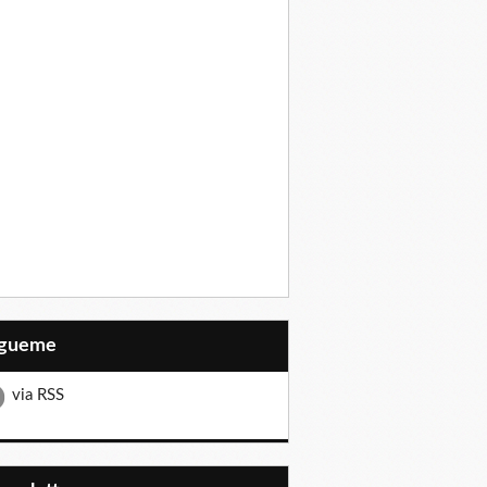
Sígueme
via RSS