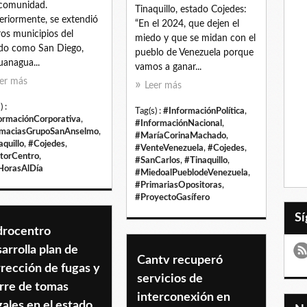
 comunidad.
Tinaquillo, estado Cojedes:
eriormente, se extendió
“En el 2024, que dejen el
ros municipios del
miedo y que se midan con el
do como San Diego,
pueblo de Venezuela porque
anagua...
vamos a ganar...
er más
Leer más
) :
Tag(s) :
#InformaciónPolítica
,
ormaciónCorporativa
,
#InformaciónNacional
,
maciasGrupoSanAnselmo
,
#MaríaCorinaMachado
,
aquillo
,
#Cojedes
,
#VenteVenezuela
,
#Cojedes
,
torCentro
,
#SanCarlos
,
#Tinaquillo
,
orasAlDía
#MiedoalPueblodeVenezuela
,
#PrimariasOpositoras
,
#ProyectoGasífero
drocentro
arrolla plan de
Cantv recuperó
rección de fugas y
servicios de
rre de tomas
interconexión en
gales en el estado