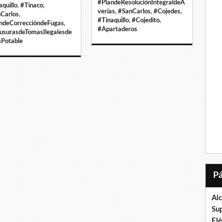
#PlandeResoluciónIntegraldeA
aquillo
,
#Tinaco
,
verías
,
#SanCarlos
,
#Cojedes
,
Carlos
,
#Tinaquillo
,
#Cojedito
,
ndeCorreccióndeFugas
,
#Apartaderos
usurasdeTomasIlegalesde
Potable
Al
Su
El