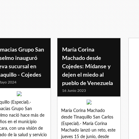
rmacias Grupo San
María Corina
selmo inauguró
Machado desde
eva sucursal en
Cojedes: Mídanse y
aquillo - Cojedes
dejen el miedo al
Mayo 2024
pueblo de Venezuela
16 Junio 2023
uillo (Especial).-
acias Grupo San
María Corina Machado
lmo nació hace más de
desde Tinaquillo San Carlos
ños en el municipio
(Especial).- María Corina
ara, con una visión de
Machado lanzó un reto, este
ado de la salud y servicio
jueves 15 de junio, desde