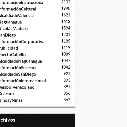
2102
nformaciónInstitucional
1990
nformaciónCultural
1621
lcaldíadeValencia
1613
Naguanagua
1594
NicolásMaduro
1201
SanDiego
1185
nformaciónCorporativa
1119
ublicidad
1089
uertoCabello
1047
lcaldíadeNaguanagua
1042
nformaciónSucesos
921
lcaldíadeSanDiego
893
nformaciónInternacional
891
eisbolVenezolano
866
Guacara
862
iñosyNiñas
Archivos