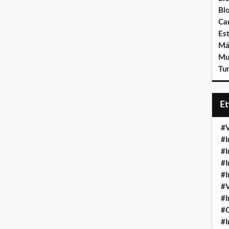
Bl
Ca
Est
Má
Mu
Tur
E
#V
#I
#I
#I
#I
#V
#I
#
#I