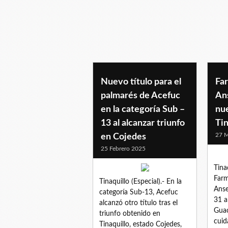
tinaquillo
Nuevo título para el
Fa
palmarés de Acefuc
An
en la categoría Sub –
nu
13 al alcanzar triunfo
Tin
27 
en Cojedes
25 Febrero 2025
Tinaq
Farm
Tinaquillo (Especial).- En la
Anse
categoría Sub-13, Acefuc
31 a
alcanzó otro título tras el
Guac
triunfo obtenido en
cuid
Tinaquillo, estado Cojedes,