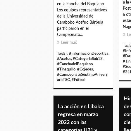
a la
en la cancha del Baquiano.
Post
Los equipos representativos
a ot
de la Universidad de
esta
Carabobo Acefuc Bárbula
Nagu
participaron en el
Campeonato...
Le
Leer más
Tag(s
#Inf
Tag(s) :
#InformaciónDeportiva
,
#Far
#Acefuc
,
#CategoríaSub13
,
#Tin
#CanchadelBaquiano
,
#Sec
#Tinaquillo
,
#Cojedes
,
#24H
#CampeonatoSéptimoAnivers
arioTSC
,
#Fútbol
Hi
La acción en Libalca
des
regresa en marzo
cor
2022 con las
cie
categorías U21 y
ile