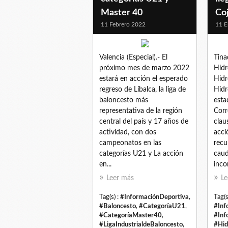
Master 40
Co
11 Febrero 2022
11 E
Valencia (Especial).- El
Tina
próximo mes de marzo 2022
Hidr
estará en acción el esperado
Hidr
regreso de Libalca, la liga de
Hidr
baloncesto más
esta
representativa de la región
Corr
central del país y 17 años de
clau
actividad, con dos
acci
campeonatos en las
recu
categorías U21 y La acción
caud
en...
incor
Leer más
Le
Tag(s) :
#InformaciónDeportiva
,
Tag(s
#Baloncesto
,
#CategoríaU21
,
#Inf
#CategoríaMaster40
,
#Inf
#LigaIndustrialdeBaloncesto
,
#Hid