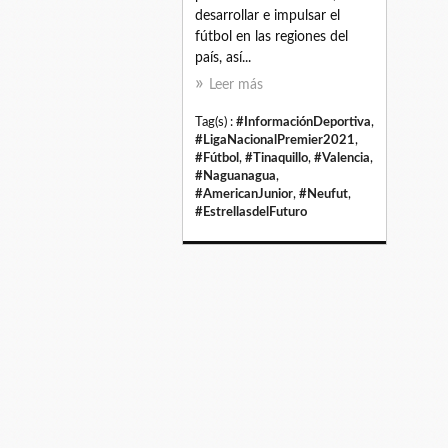
desarrollar e impulsar el
fútbol en las regiones del
país, así...
Leer más
Tag(s) :
#InformaciónDeportiva
,
#LigaNacionalPremier2021
,
#Fútbol
,
#Tinaquillo
,
#Valencia
,
#Naguanagua
,
#AmericanJunior
,
#Neufut
,
#EstrellasdelFuturo