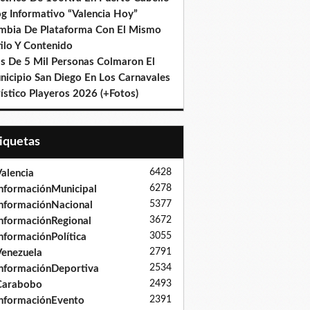
og Informativo “Valencia Hoy”
mbia De Plataforma Con El Mismo
ilo Y Contenido
s De 5 Mil Personas Colmaron El
nicipio San Diego En Los Carnavales
ístico Playeros 2026 (+Fotos)
tiquetas
6428
alencia
6278
nformaciónMunicipal
5377
nformaciónNacional
3672
nformaciónRegional
3055
nformaciónPolítica
2791
enezuela
2534
nformaciónDeportiva
2493
Carabobo
2391
nformaciónEvento