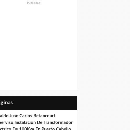
Publicidad
Páginas
calde Juan Carlos Betancourt
pervisó Instalación De Transformador
éctrico De 100Kva En Puerto Cabello