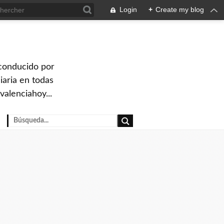
Login
+
Create my blog
 conducido por
iaria en todas
valenciahoy...