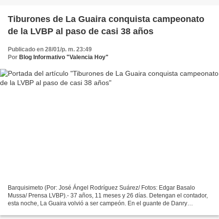
Tiburones de La Guaira conquista campeonato
de la LVBP al paso de casi 38 años
Publicado en 28/01/p. m. 23:49
Por
Blog Informativo "Valencia Hoy"
Barquisimeto (Por: José Ángel Rodríguez Suárez/ Fotos: Edgar Basalo
Mussa/ Prensa LVBP).- 37 años, 11 meses y 26 días. Detengan el contador,
esta noche, La Guaira volvió a ser campeón. En el guante de Danry
Vázquez acabó la sequía más larga sin cubrirse...