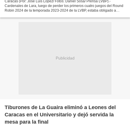
Caracas (Por: José Luis López/ Fotos: Daniel Sosa/ Prensa LVBP).-
Cardenales de Lara, luego de perder los primeros cuatro juegos del Round
Robin 2024 de la temporada 2023-2024 de la LVBP, estaba obligado a
realizar la tarea del indio. Y la hizo con humildad,...
Publicidad
Tiburones de La Guaira eliminó a Leones del
Caracas en el Universitario y dejó servida la
mesa para la final