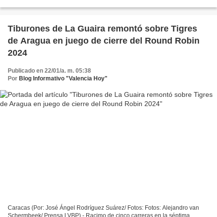
(LVBP), después de derrotar, el domingo 21 de enero,...
Tiburones de La Guaira remontó sobre Tigres
de Aragua en juego de cierre del Round Robin
2024
Publicado en 22/01/a. m. 05:38
Por
Blog Informativo "Valencia Hoy"
Caracas (Por: José Ángel Rodríguez Suárez/ Fotos: Fotos: Alejandro van
Schermbeek/ Prensa LVBP).- Racimo de cinco carreras en la séptima