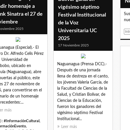
ndir homenaje a
vigésimo séptimo
nk Sinatra el 27 de
Sus
Festival Institucional
nue
viembre
de la Voz
oviembre 2025
Universitaria UC
E
m
2025
a
17 Noviembre 2025
anagua (Especial).- El
i
ro Dr. Alfredo Celis Pérez
l
a Universidad de
Naguanagua (Prensa DCC).-
bobo, ubicado en
Después de una jornada
ula (Naguanagua), abre
llena de destreza en el canto,
puertas al público, este
los jóvenes Valeria García, de
es 27 de noviembre de
la Facultad de Ciencias de la
, para convertirse en el
Salud, y Cristian Bolívar, de
nario de un homenaje
Ciencias de la Educación,
precedentes:...
fueron los ganadores del
er más
vigésimo séptimo Festival
Institucional...
) :
#InformaciónCultural
,
ormaciónEvento
,
Leer más