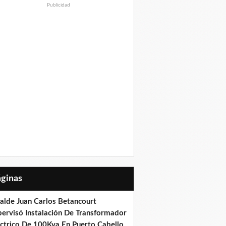
Publicidad
Páginas
calde Juan Carlos Betancourt
pervisó Instalación De Transformador
éctrico De 100Kva En Puerto Cabello