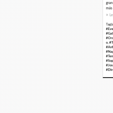
gran
más 
Le
Tag(s
#Eve
#Gal
#Orq
o
,
#T
#Anf
#Na
#Ten
#Sop
#Jos
#Dir