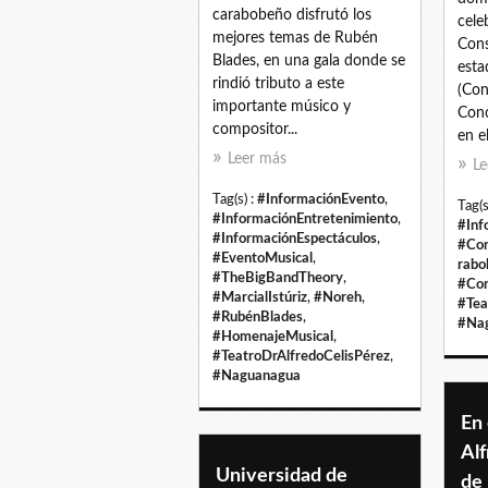
carabobeño disfrutó los
cele
mejores temas de Rubén
Cons
Blades, en una gala donde se
esta
rindió tributo a este
(Con
importante músico y
Conc
compositor...
en el
Leer más
Le
Tag(s) :
#InformaciónEvento
,
Tag(s
#InformaciónEntretenimiento
,
#Inf
#InformaciónEspectáculos
,
#Con
#EventoMusical
,
rabo
#TheBigBandTheory
,
#Con
#MarcialIstúriz
,
#Noreh
,
#Tea
#RubénBlades
,
#Na
#HomenajeMusical
,
#TeatroDrAlfredoCelisPérez
,
#Naguanagua
En 
Alf
Universidad de
de 