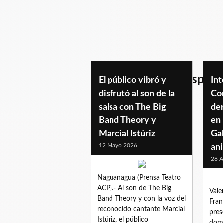
teatrodralfredocelispere
El público vibró y
In
disfrutó al son de la
Co
salsa con The Big
de
Band Theory y
en 
Marcial Istúriz
Gal
12 Mayo 2026
ani
28 A
Naguanagua (Prensa Teatro
ACP).- Al son de The Big
Vale
Band Theory y con la voz del
Fran
reconocido cantante Marcial
pres
Istúriz, el público
domi