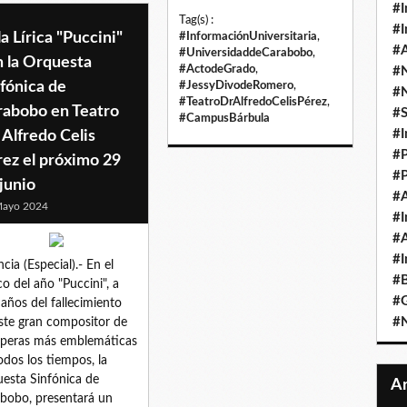
#I
Tag(s) :
#I
a Lírica "Puccini"
#InformaciónUniversitaria
,
#A
#UniversidaddeCarabobo
,
n la Orquesta
#ActodeGrado
,
#
fónica de
#JessyDivodeRomero
,
#
#TeatroDrAlfredoCelisPérez
,
rabobo en Teatro
#
#CampusBárbula
#I
 Alfredo Celis
#P
ez el próximo 29
#P
junio
#A
Mayo 2024
#I
#A
#I
ncia (Especial).- En el
#B
o del año "Puccini", a
#
 años del fallecimiento
#N
ste gran compositor de
óperas más emblemáticas
odos los tiempos, la
esta Sinfónica de
bobo, presentará un