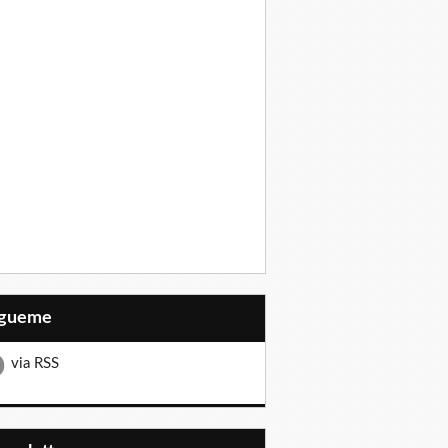
Sígueme
via RSS