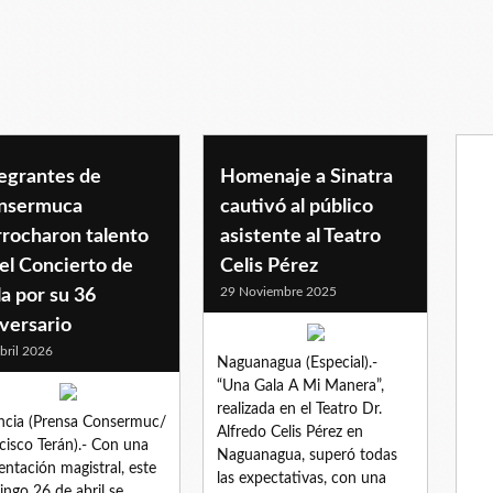
z
tegrantes de
Homenaje a Sinatra
nsermuca
cautivó al público
rrocharon talento
asistente al Teatro
el Concierto de
Celis Pérez
29 Noviembre 2025
a por su 36
versario
bril 2026
Naguanagua (Especial).-
“Una Gala A Mi Manera”,
realizada en el Teatro Dr.
ncia (Prensa Consermuc/
Alfredo Celis Pérez en
cisco Terán).- Con una
Naguanagua, superó todas
entación magistral, este
las expectativas, con una
ngo 26 de abril se