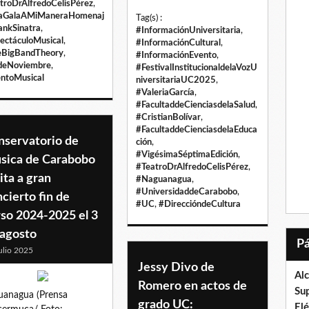
troDrAlfredoCelisPérez
,
aGalaAMiManeraHomenaj
Tag(s) :
ankSinatra
,
#InformaciónUniversitaria
,
ectáculoMusical
,
#InformaciónCultural
,
eBigBandTheory
,
#InformaciónEvento
,
deNoviembre
,
#FestivalInstitucionaldelaVozU
ntoMusical
niversitariaUC2025
,
#ValeriaGarcía
,
#FacultaddeCienciasdelaSalud
,
#CristianBolívar
,
#FacultaddeCienciasdelaEduca
nservatorio de
ción
,
#VigésimaSéptimaEdición
,
sica de Carabobo
#TeatroDrAlfredoCelisPérez
,
ita a gran
#Naguanagua
,
#UniversidaddeCarabobo
,
cierto fin de
#UC
,
#DireccióndeCultura
rso 2024-2025 el 3
 agosto
ulio 2025
Jessy Divo de
Al
Romero en actos de
Su
anagua (Prensa
grado UC:
El