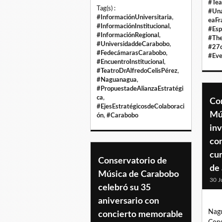
#Tea
Tag(s) :
#Un
#InformaciónUniversitaria
,
eaFr
#InformaciónInstitucional
,
#Esp
#InformaciónRegional
,
#Th
#UniversidaddeCarabobo
,
#27
#FedecámarasCarabobo
,
#Eve
#EncuentroInstitucional
,
#TeatroDrAlfredoCelisPérez
,
#Naguanagua
,
#PropuestadeAlianzaEstratégi
ca
,
Co
#EjesEstratégicosdeColaboraci
Mú
ón
,
#Carabobo
inv
con
cu
Conservatorio de
de
Música de Carabobo
30 J
celebró su 35
aniversario con
Nagu
concierto memorable