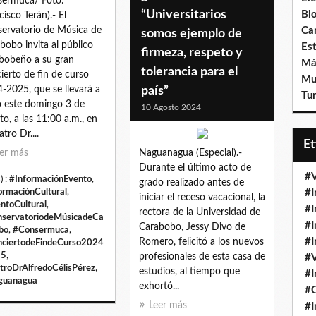
ermuca/ Foto:
“Universitarios
Bl
cisco Terán).- El
ervatorio de Música de
Ca
somos ejemplo de
bobo invita al público
Est
firmeza, respeto y
bobeño a su gran
Má
tolerancia para el
ierto de fin de curso
Mu
-2025, que se llevará a
país”
Tur
 este domingo 3 de
10 Agosto 2024
to, a las 11:00 a.m., en
atro Dr....
E
er más
Naguanagua (Especial).-
Durante el último acto de
#V
) :
#InformaciónEvento
,
grado realizado antes de
ormaciónCultural
,
#I
iniciar el receso vacacional, la
ntoCultural
,
#I
rectora de la Universidad de
servatoriodeMúsicadeCa
#I
Carabobo, Jessy Divo de
bo
,
#Consermuca
,
#I
Romero, felicitó a los nuevos
ciertodeFindeCurso2024
25
,
profesionales de esta casa de
#V
troDrAlfredoCélisPérez
,
estudios, al tiempo que
#I
guanagua
exhortó...
#
Leer más
#I