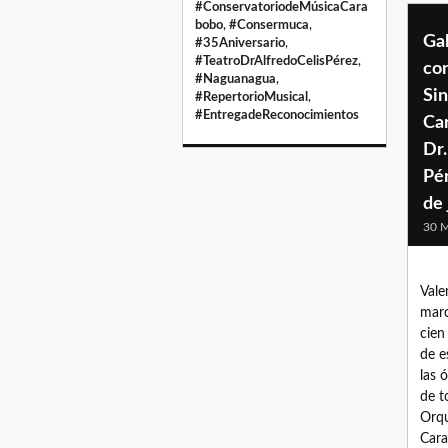
#ConservatoriodeMúsicaCara
bobo
,
#Consermuca
,
Gal
#35Aniversario
,
#TeatroDrAlfredoCelisPérez
,
co
#Naguanagua
,
Sin
#RepertorioMusical
,
#EntregadeReconocimientos
Ca
Dr.
Pér
de 
30 
Vale
marc
cien
de e
las 
de t
Orqu
Cara