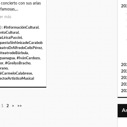
 concierto con sus arias
20
famosas,...
er más
) :
#InformaciónCultural
,
ntoCultural
,
aLíricaPuccini
,
uestaSinfónicadeCarabob
eatroDrAlfredoCelisPérez
,
iteatrodeBárbula
,
guanagua
,
#IvánCardozo
,
or
,
#GreilysBracho
,
20
rano
,
20
éCarmeloCalabrese
,
20
ectorArtísticoMusical
20
20
1
2
>
>>