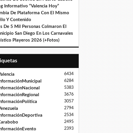
og Informativo “Valencia Hoy”
mbia De Plataforma Con El Mismo
ilo Y Contenido
s De 5 Mil Personas Colmaron El
nicipio San Diego En Los Carnavales
ístico Playeros 2026 (+Fotos)
tiquetas
6434
alencia
6284
nformaciónMunicipal
5383
nformaciónNacional
3676
nformaciónRegional
3057
nformaciónPolítica
2794
enezuela
2534
nformaciónDeportiva
2495
Carabobo
2393
nformaciónEvento