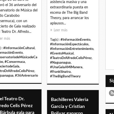
asistencia masiva y una
bró el 36 aniversario del
extraordinaria puesta en
ervatorio de Música del
escena de The Big Band
do Carabobo
Theory, para arrancar los
sermuca), con un
aplausos...
ierto de Gala realizado
Leer más
 Teatro Dr. Alfredo...
er más
Tag(s) :
#InformaciónEvento
,
#InformaciónEspectáculos
,
) :
#InformaciónCultural
,
#InformaciónEntretenimiento
,
ormaciónEvento
,
#EventoMusical
,
servatoriodeMúsicadeCa
#TeatroDrAlfredoCelisPérez
,
bo
,
#Consermuca
,
#Naguanagua
,
ciertodeGala
,
#UnaGalaAMiManera
,
troDrAlfredoCelisPérez
,
#FrankSinatra
,
guanagua
,
#36Aniversario
#TheBigBandTheory
el Teatro Dr.
Bachilleres Valeria
redo Celis Pérez
García y Cristian
Bárbula gala para
Bolívar ganaron