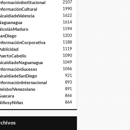
2107
nformaciónInstitucional
1990
nformaciónCultural
1622
lcaldíadeValencia
1614
Naguanagua
1594
NicolásMaduro
1203
SanDiego
1188
nformaciónCorporativa
1119
ublicidad
1090
uertoCabello
1049
lcaldíadeNaguanagua
1046
nformaciónSucesos
921
lcaldíadeSanDiego
893
nformaciónInternacional
891
eisbolVenezolano
866
Guacara
864
iñosyNiñas
Archivos