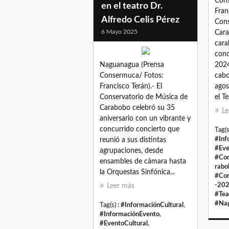
Cons
en el teatro Dr.
Fran
Alfredo Celis Pérez
Cons
6 Mayo 2025
Cara
cara
conc
Naguanagua (Prensa
2024
Consermuca/ Fotos:
cabo
Francisco Terán).- El
agos
Conservatorio de Música de
el Te
Carabobo celebró su 35
Le
aniversario con un vibrante y
concurrido concierto que
Tag(s
#Inf
reunió a sus distintas
#Eve
agrupaciones, desde
#Con
ensambles de cámara hasta
rabo
la Orquestas Sinfónica...
#Con
-20
Leer más
#Tea
#Na
Tag(s) :
#InformaciónCultural
,
#InformaciónEvento
,
#EventoCultural
,