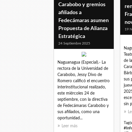
Carabobo y gremios
re
afiliados a
Fra
Fedecámaras asumen
no
Propuesta de Alianza
19 N
Estratégica
24 Septiembre 2025
Nagu
Teat
de l
Naguanagua (Especial).- La
Cara
rectora de la Universidad de
Bárb
Carabobo, Jessy Divo de
sus 
Romero calificó el encuentro
juev
interinstitucional realizado,
2025
este miércoles 24 de
esce
septiembre, con la directiva
sin 
de Fedecámaras Carabobo y
sus afiliados, como una
Le
oportunidad...
Tag(s
Leer más
#Inf