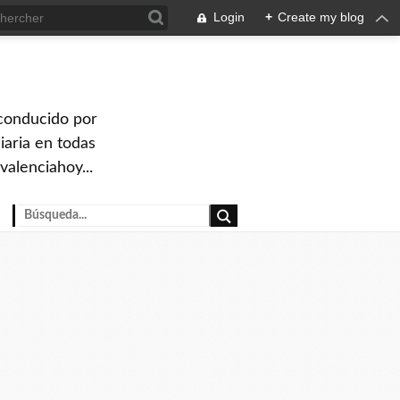
Login
+
Create my blog
 conducido por
iaria en todas
valenciahoy...