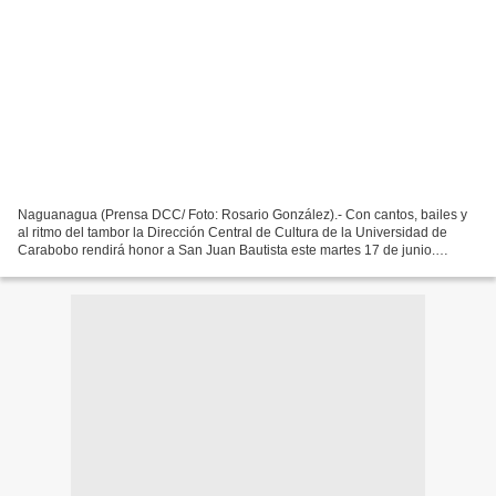
Naguanagua (Prensa DCC/ Foto: Rosario González).- Con cantos, bailes y
al ritmo del tambor la Dirección Central de Cultura de la Universidad de
Carabobo rendirá honor a San Juan Bautista este martes 17 de junio.
Danzas Universidad de Carabobo y Tambores...