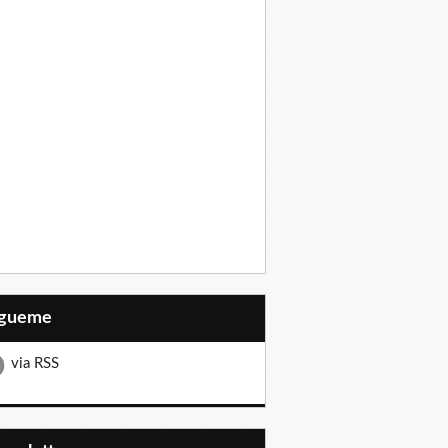
Sígueme
via RSS