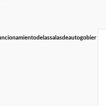
funcionamientodelassalasdeautogobier