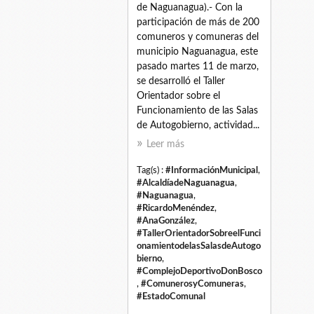
de Naguanagua).- Con la
participación de más de 200
comuneros y comuneras del
municipio Naguanagua, este
pasado martes 11 de marzo,
se desarrolló el Taller
Orientador sobre el
Funcionamiento de las Salas
de Autogobierno, actividad...
Leer más
Tag(s) :
#InformaciónMunicipal
,
#AlcaldíadeNaguanagua
,
#Naguanagua
,
#RicardoMenéndez
,
#AnaGonzález
,
#TallerOrientadorSobreelFunci
onamientodelasSalasdeAutogo
bierno
,
#ComplejoDeportivoDonBosco
,
#ComunerosyComuneras
,
#EstadoComunal