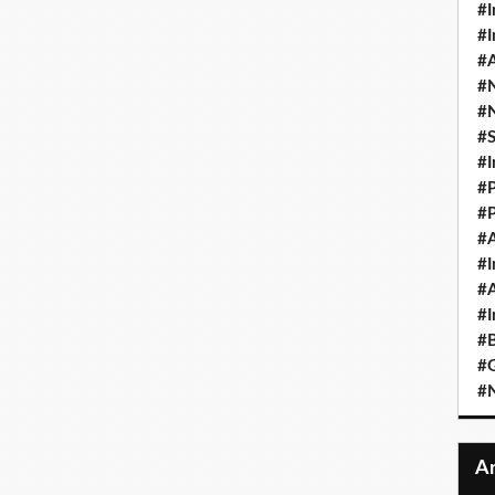
#I
#I
#A
#
#
#
#I
#P
#P
#A
#I
#A
#I
#B
#
#N