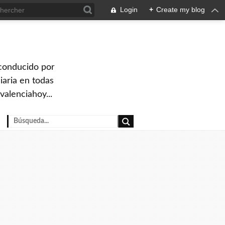
Login
+
Create my blog
 conducido por
iaria en todas
valenciahoy...