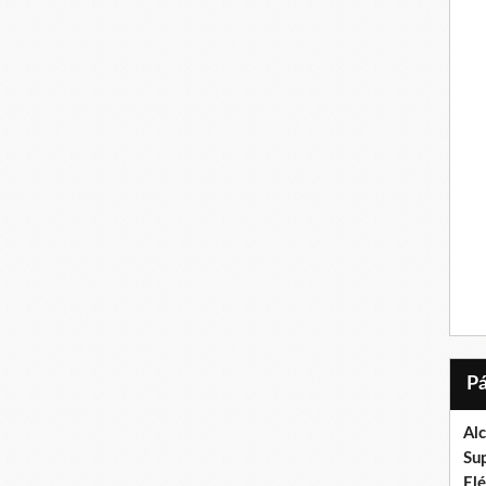
Al
Su
El