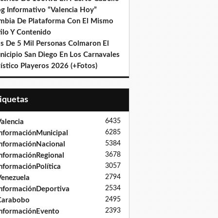
og Informativo “Valencia Hoy”
mbia De Plataforma Con El Mismo
ilo Y Contenido
s De 5 Mil Personas Colmaron El
nicipio San Diego En Los Carnavales
ístico Playeros 2026 (+Fotos)
tiquetas
6435
alencia
6285
nformaciónMunicipal
5384
nformaciónNacional
3678
nformaciónRegional
3057
nformaciónPolítica
2794
enezuela
2534
nformaciónDeportiva
2495
Carabobo
2393
nformaciónEvento