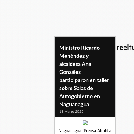
tallerorientadorsobreel
Ministro Ricardo
Menéndez y
no
alcaldesa Ana
González
participaron en taller
sobre Salas de
Autogobierno en
Naguanagua
13 Marzo 2025
Naguanagua (Prensa Alcaldía