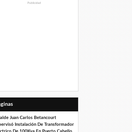
Publicidad
Páginas
calde Juan Carlos Betancourt
pervisó Instalación De Transformador
éctrico De 100Kva En Puerto Cabello