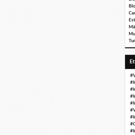
Bl
Ca
Est
Má
Mu
Tur
E
#V
#I
#I
#I
#I
#V
#I
#
#I