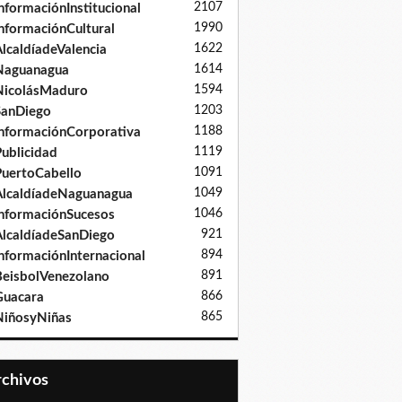
2107
nformaciónInstitucional
1990
nformaciónCultural
1622
lcaldíadeValencia
1614
Naguanagua
1594
NicolásMaduro
1203
SanDiego
1188
nformaciónCorporativa
1119
ublicidad
1091
uertoCabello
1049
lcaldíadeNaguanagua
1046
nformaciónSucesos
921
lcaldíadeSanDiego
894
nformaciónInternacional
891
eisbolVenezolano
866
Guacara
865
iñosyNiñas
Archivos