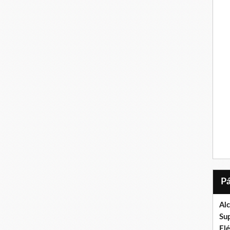
Al
Su
El