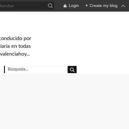
Login
+
Create my blog
 conducido por
iaria en todas
valenciahoy...