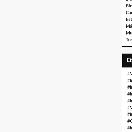
Bl
Ca
Est
Má
Mu
Tur
E
#V
#I
#I
#I
#I
#V
#I
#
#I