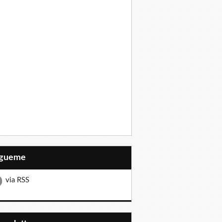
Sígueme
via RSS