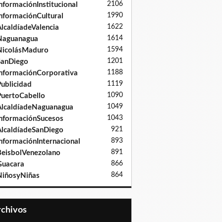
2106
nformaciónInstitucional
1990
nformaciónCultural
1622
lcaldíadeValencia
1614
Naguanagua
1594
NicolásMaduro
1201
SanDiego
1188
nformaciónCorporativa
1119
ublicidad
1090
uertoCabello
1049
lcaldíadeNaguanagua
1043
nformaciónSucesos
921
lcaldíadeSanDiego
893
nformaciónInternacional
891
eisbolVenezolano
866
Guacara
864
iñosyNiñas
Archivos