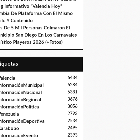
og Informativo “Valencia Hoy”
mbia De Plataforma Con El Mismo
ilo Y Contenido
s De 5 Mil Personas Colmaron El
nicipio San Diego En Los Carnavales
ístico Playeros 2026 (+Fotos)
tiquetas
6434
alencia
6284
nformaciónMunicipal
5381
nformaciónNacional
3676
nformaciónRegional
3056
nformaciónPolítica
2793
enezuela
2534
nformaciónDeportiva
2495
Carabobo
2393
nformaciónEvento