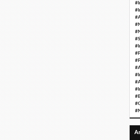
#I
#I
#A
#
#
#
#I
#P
#P
#A
#I
#A
#I
#B
#
#N