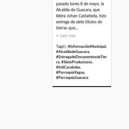
pasado lunes 8 de mayo, la
Alcaldía de Guacara, que
lidera Johan Castañeda, hizo
entrega de siete títulos de
tierras que...
Leer más
Tag(s) :
#InformaciónMunicipal
,
#AlcaldíadeGuacara
,
#EntregadeDocumentosdeTier
ra
,
#SieteProductores
,
#IntiCarabobo
,
#ParroquiaYagua
,
#ParroquiaGuacara