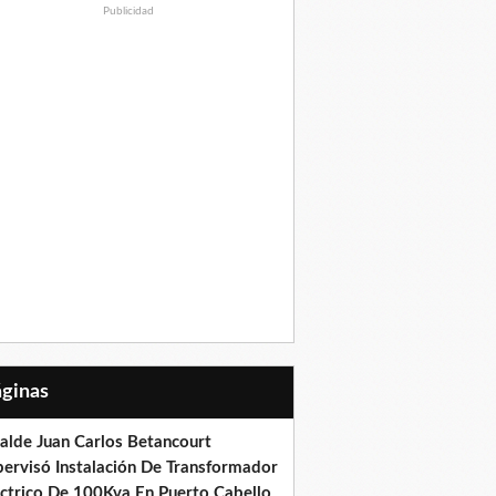
Publicidad
Páginas
calde Juan Carlos Betancourt
pervisó Instalación De Transformador
éctrico De 100Kva En Puerto Cabello