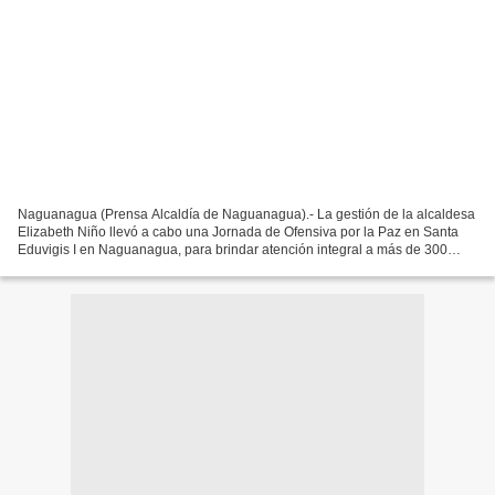
Naguanagua (Prensa Alcaldía de Naguanagua).- La gestión de la alcaldesa
Elizabeth Niño llevó a cabo una Jornada de Ofensiva por la Paz en Santa
Eduvigis I en Naguanagua, para brindar atención integral a más de 300
familias del sector y comunidades aledañas,...