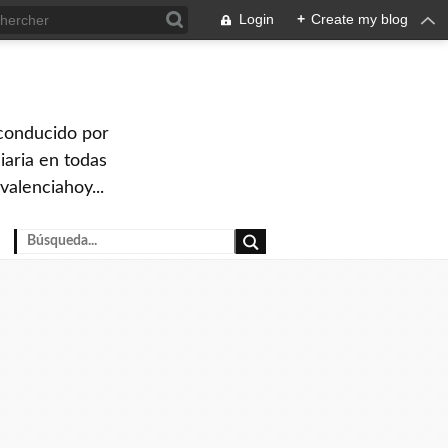
Login
+
Create my blog
 conducido por
iaria en todas
valenciahoy...