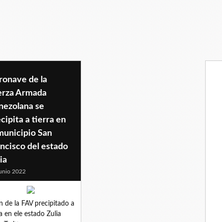
ronave de la
erza Armada
nezolana se
cipita a tierra en
municipio San
ncisco del estado
ia
unio 2022
n de la FAV precipitado a
ra en ele estado Zulia