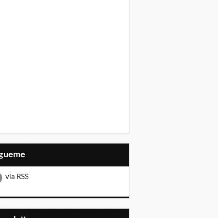
Sígueme
via RSS