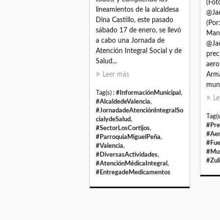
(Fot
lineamientos de la alcaldesa
@Jac
Dina Castillo, este pasado
(Por
sábado 17 de enero, se llevó
Manr
a cabo una Jornada de
@Jac
Atención Integral Social y de
prec
Salud...
aero
Leer más
Arma
muni
Tag(s) :
#InformaciónMunicipal
,
Le
#AlcaldedeValencia
,
#JornadadeAtenciónIntegralSo
Tag(s
cialydeSalud
,
#Pre
#SectorLosCortijos
,
#Ae
#ParroquiaMiguelPeña
,
#Fue
#Valencia
,
#Mun
#DiversasActividades
,
#Zul
#AtenciónMédicaIntegral
,
#EntregadeMedicamentos