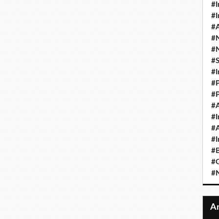
#I
#I
#A
#
#
#
#I
#P
#P
#A
#I
#A
#I
#B
#
#N