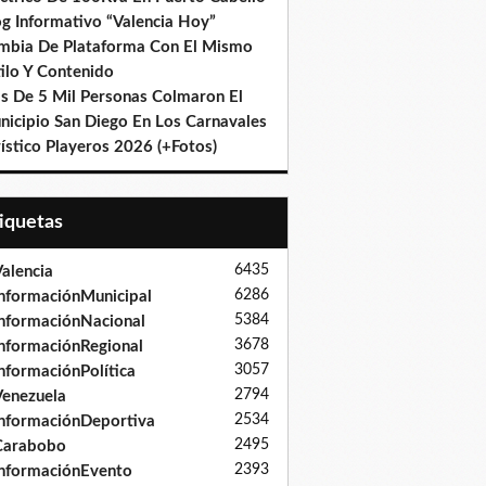
og Informativo “Valencia Hoy”
mbia De Plataforma Con El Mismo
ilo Y Contenido
s De 5 Mil Personas Colmaron El
nicipio San Diego En Los Carnavales
ístico Playeros 2026 (+Fotos)
tiquetas
6435
alencia
6286
nformaciónMunicipal
5384
nformaciónNacional
3678
nformaciónRegional
3057
nformaciónPolítica
2794
enezuela
2534
nformaciónDeportiva
2495
Carabobo
2393
nformaciónEvento