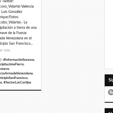
o Twitter:
ovo_Vidarte) Valencia
: Luis González
ique/Fotos:
obo_Vidarte).- La
ipitación a tierra de una
nave de la Fuerza
da Venezolana en el
cipio San Francisco...
er más
) :
#InformaciónSucesos
,
cipitaciónaTierra
,
ronave
,
rzaArmadaVenezolana
,
icipioSanFrancisco
,
ia
,
#SectorLosCortijos