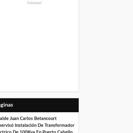
Publicidad
Páginas
calde Juan Carlos Betancourt
pervisó Instalación De Transformador
éctrico De 100Kva En Puerto Cabello