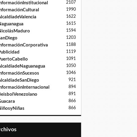
2107
nformaciónInstitucional
1990
nformaciónCultural
1622
lcaldíadeValencia
1615
Naguanagua
1594
NicolásMaduro
1203
SanDiego
1188
nformaciónCorporativa
1119
ublicidad
1091
uertoCabello
1050
lcaldíadeNaguanagua
1046
nformaciónSucesos
921
lcaldíadeSanDiego
894
nformaciónInternacional
891
eisbolVenezolano
866
Guacara
866
iñosyNiñas
Archivos