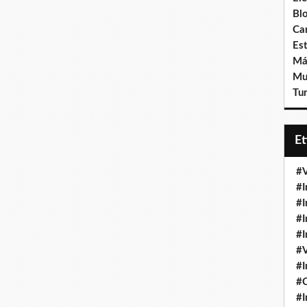
Bl
Ca
Est
Má
Mu
Tur
E
#V
#I
#I
#I
#I
#V
#I
#
#I