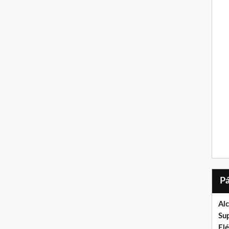
Al
Su
El