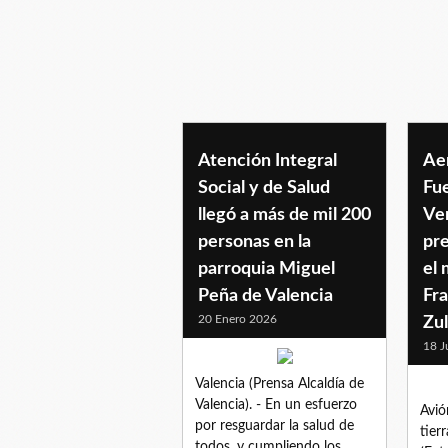
sectorloscortijos
Atención Integral
Ae
Social y de Salud
Fu
llegó a más de mil 200
Ve
personas en la
pre
parroquia Miguel
el 
Peña de Valencia
Fra
20 Enero 2026
Zul
18 J
Valencia (Prensa Alcaldía de
Valencia). - En un esfuerzo
Avió
por resguardar la salud de
tier
todos, y cumpliendo los