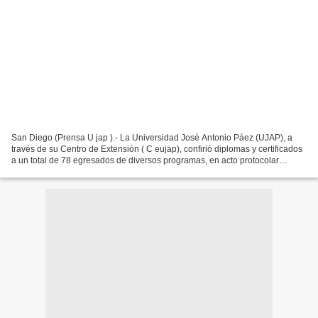
San Diego (Prensa U jap ).- La Universidad José Antonio Páez (UJAP), a
través de su Centro de Extensión ( C eujap), confirió diplomas y certificados
a un total de 78 egresados de diversos programas, en acto protocolar
celebrado el viernes 12 de diciembre,...