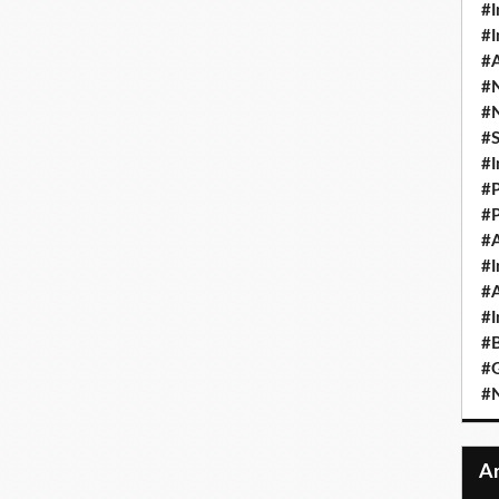
#I
#I
#A
#
#
#
#I
#P
#P
#A
#I
#A
#I
#B
#
#N