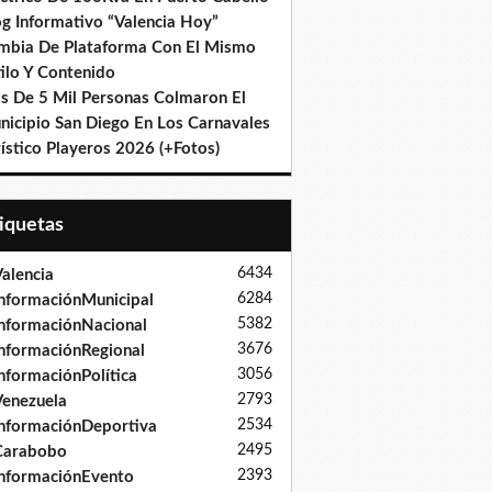
og Informativo “Valencia Hoy”
mbia De Plataforma Con El Mismo
ilo Y Contenido
s De 5 Mil Personas Colmaron El
nicipio San Diego En Los Carnavales
ístico Playeros 2026 (+Fotos)
tiquetas
6434
alencia
6284
nformaciónMunicipal
5382
nformaciónNacional
3676
nformaciónRegional
3056
nformaciónPolítica
2793
enezuela
2534
nformaciónDeportiva
2495
Carabobo
2393
nformaciónEvento