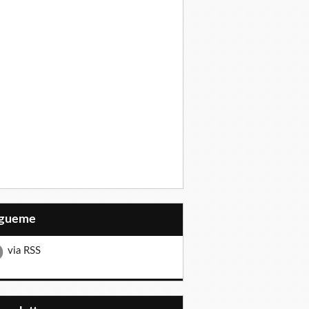
Sígueme
via RSS