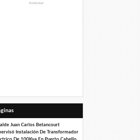
Publicidad
Páginas
calde Juan Carlos Betancourt
pervisó Instalación De Transformador
éctrico De 100Kva En Puerto Cabello