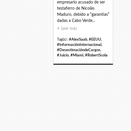
empresario acusado de ser
testaferro de Nicolás
Maduro, debido a “garantías”
dadas a Cabo Verde...
Leer más
Tag(s) :
#AlexSaab
,
#EEUU
,
#InformaciónInternacional
,
#DesestimacióndeCargos
,
#Juicio
,
#Miami
,
#RobertScola