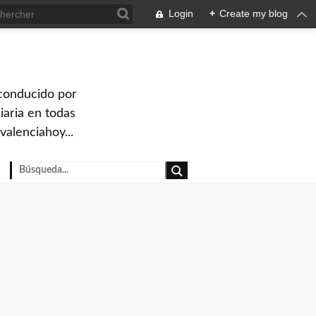
Login
+
Create my blog
 conducido por
iaria en todas
valenciahoy...