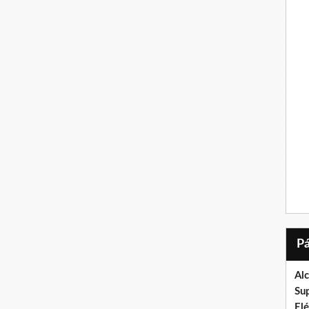
Al
Su
El