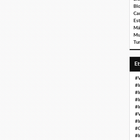
Bl
Ca
Est
Má
Mu
Tur
E
#V
#I
#I
#I
#I
#V
#I
#
#I