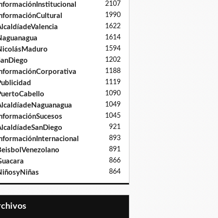
2107
nformaciónInstitucional
1990
nformaciónCultural
1622
lcaldíadeValencia
1614
Naguanagua
1594
NicolásMaduro
1202
SanDiego
1188
nformaciónCorporativa
1119
ublicidad
1090
uertoCabello
1049
lcaldíadeNaguanagua
1045
nformaciónSucesos
921
lcaldíadeSanDiego
893
nformaciónInternacional
891
eisbolVenezolano
866
Guacara
864
iñosyNiñas
Archivos