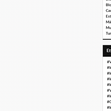
Bl
Ca
Est
Má
Mu
Tur
E
#V
#I
#I
#I
#I
#V
#I
#
#I