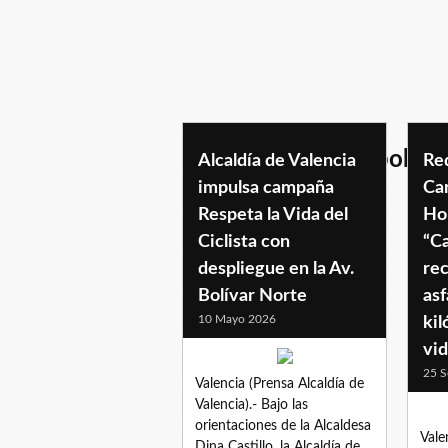
redciclistasdecarabobo
Alcaldía de Valencia
Red
impulsa campaña
Ca
Respeta la Vida del
Ho
Ciclista con
“C
despliegue en la Av.
rec
Bolívar Norte
asf
10 Mayo 2026
ki
vid
25 S
Valencia (Prensa Alcaldía de
Valencia).- Bajo las
orientaciones de la Alcaldesa
Vale
Dina Castillo, la Alcaldía de