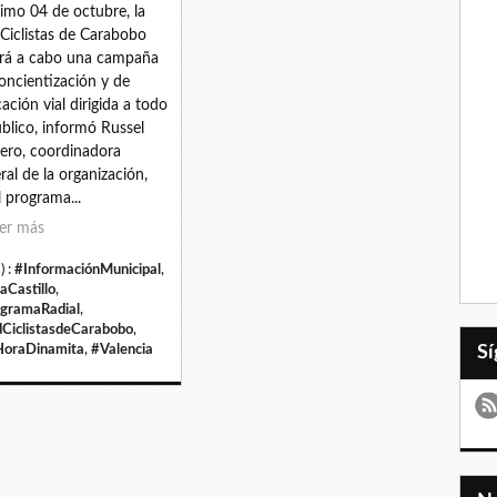
imo 04 de octubre, la
Ciclistas de Carabobo
ará a cabo una campaña
oncientización y de
ación vial dirigida a todo
úblico, informó Russel
ro, coordinadora
ral de la organización,
l programa...
er más
) :
#InformaciónMunicipal
,
aCastillo
,
gramaRadial
,
CiclistasdeCarabobo
,
oraDinamita
,
#Valencia