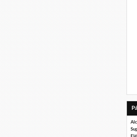
Al
Su
El