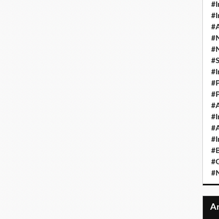
#I
#I
#A
#
#
#
#I
#P
#P
#A
#I
#A
#I
#B
#
#N