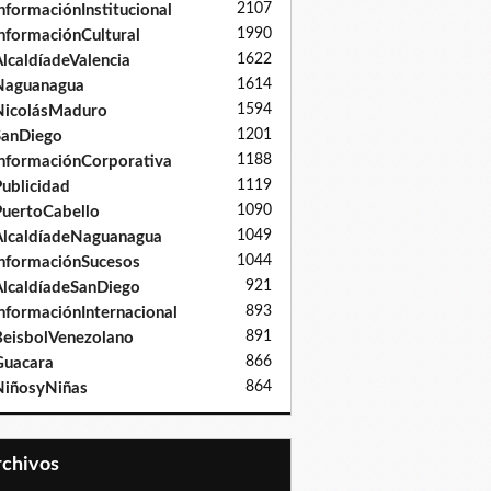
2107
nformaciónInstitucional
1990
nformaciónCultural
1622
lcaldíadeValencia
1614
Naguanagua
1594
NicolásMaduro
1201
SanDiego
1188
nformaciónCorporativa
1119
ublicidad
1090
uertoCabello
1049
lcaldíadeNaguanagua
1044
nformaciónSucesos
921
lcaldíadeSanDiego
893
nformaciónInternacional
891
eisbolVenezolano
866
Guacara
864
iñosyNiñas
Archivos