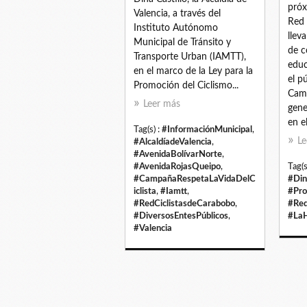
próx
Valencia, a través del
Red 
Instituto Autónomo
llev
Municipal de Tránsito y
de c
Transporte Urban (IAMTT),
educ
en el marco de la Ley para la
el p
Promoción del Ciclismo...
Came
Leer más
gene
en e
Tag(s) :
#InformaciónMunicipal
,
Le
#AlcaldíadeValencia
,
#AvenidaBolívarNorte
,
#AvenidaRojasQueipo
,
Tag(s
#CampañaRespetaLaVidaDelC
#Din
iclista
,
#Iamtt
,
#Pro
#RedCiclistasdeCarabobo
,
#Red
#DiversosEntesPúblicos
,
#LaH
#Valencia