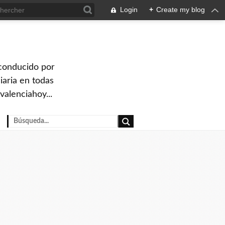
Login
+
Create my blog
 conducido por
iaria en todas
valenciahoy...