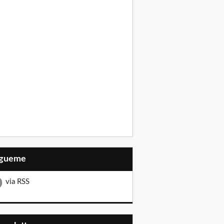
Sígueme
via RSS