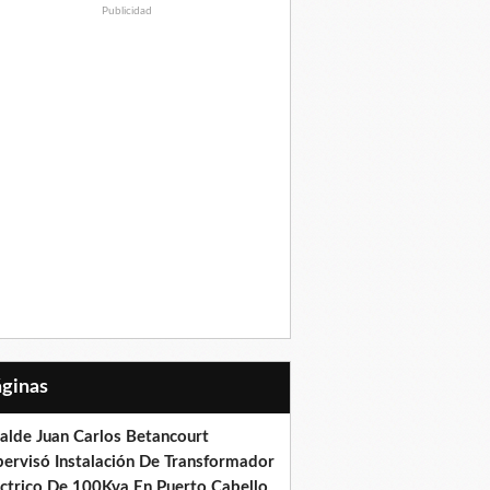
Publicidad
Páginas
calde Juan Carlos Betancourt
pervisó Instalación De Transformador
éctrico De 100Kva En Puerto Cabello