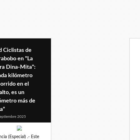
 Ciclistas de
rabobo en "La
ra Dina-Mita":
ada kilómetro
orrido en el
alto, es un
lómetro más de
a”
eptiembre 2025
ncia (Especial) .- Este