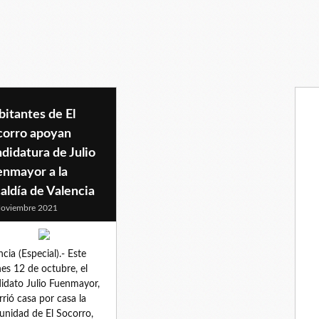
itantes de El
corro apoyan
didatura de Julio
enmayor a la
aldía de Valencia
oviembre 2021
ncia (Especial).- Este
nes 12 de octubre, el
idato Julio Fuenmayor,
rrió casa por casa la
nidad de El Socorro,