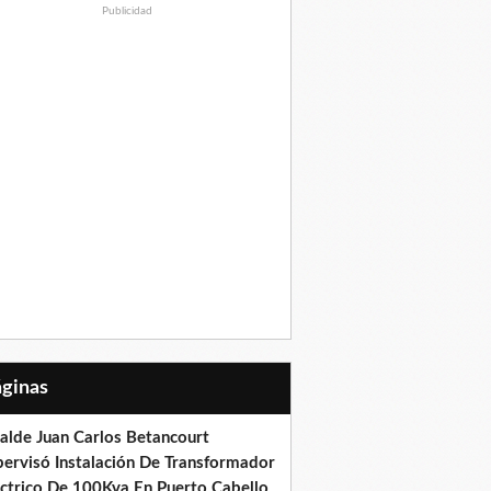
Publicidad
Páginas
calde Juan Carlos Betancourt
pervisó Instalación De Transformador
éctrico De 100Kva En Puerto Cabello