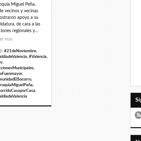
oquia Miguel Peña,
e vecinos y vecinas
straron apoyo a su
idatura, de cara a las
ciones regionales y...
er más
) :
#21deNoviembre
,
aldíadeValencia
,
#Valencia
,
uv
,
ccionesMunicipales
,
ioFuenmayor
,
unidadElSocorro
,
roquiaMiguelPeña
,
orridoCasaporCasa
,
aldíadeValencia