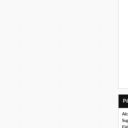
Al
Su
El