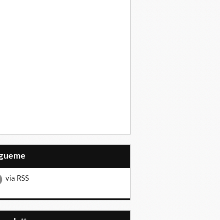
Sígueme
via RSS