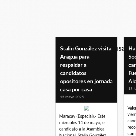
recorridocasaporcasa
Stalin González visita
Hab
Aragua para
So
respaldar a
can
candidatos
Fu
opositores en jornada
Alc
13 N
casa por casa
15 Mayo 2025
Vale
vier
Maracay (Especial).- Este
cand
miércoles 14 de mayo, el
reco
candidato a la Asamblea
comu
Nacional, Stalin González,