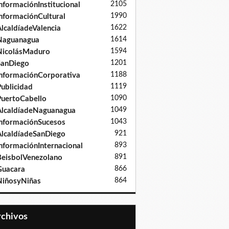
2105
nformaciónInstitucional
1990
nformaciónCultural
1622
lcaldíadeValencia
1614
Naguanagua
1594
NicolásMaduro
1201
SanDiego
1188
nformaciónCorporativa
1119
ublicidad
1090
uertoCabello
1049
lcaldíadeNaguanagua
1043
nformaciónSucesos
921
lcaldíadeSanDiego
893
nformaciónInternacional
891
eisbolVenezolano
866
Guacara
864
iñosyNiñas
Archivos