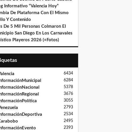
og Informativo “Valencia Hoy”
mbia De Plataforma Con El Mismo
ilo Y Contenido
s De 5 Mil Personas Colmaron El
nicipio San Diego En Los Carnavales
ístico Playeros 2026 (+Fotos)
tiquetas
6434
alencia
6284
nformaciónMunicipal
5378
nformaciónNacional
3676
nformaciónRegional
3055
nformaciónPolítica
2793
enezuela
2534
nformaciónDeportiva
2495
Carabobo
2393
nformaciónEvento