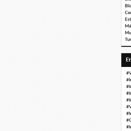
Bl
Ca
Est
Má
Mu
Tur
E
#V
#I
#I
#I
#I
#V
#I
#
#I