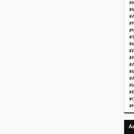
#I
#I
#A
#
#
#
#I
#P
#P
#A
#I
#A
#I
#B
#
#N