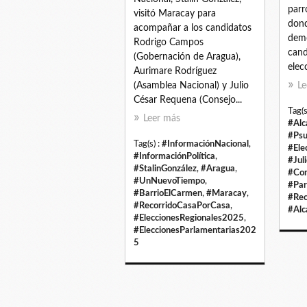
parr
visitó Maracay para
dond
acompañar a los candidatos
demo
Rodrigo Campos
cand
(Gobernación de Aragua),
elec
Aurimare Rodríguez
(Asamblea Nacional) y Julio
Le
César Requena (Consejo...
Tag(s
Leer más
#Alc
#Ps
Tag(s) :
#InformaciónNacional
,
#Ele
#InformaciónPolítica
,
#Jul
#StalinGonzález
,
#Aragua
,
#Com
#UnNuevoTiempo
,
#Par
#BarrioElCarmen
,
#Maracay
,
#Rec
#RecorridoCasaPorCasa
,
#Alc
#EleccionesRegionales2025
,
#EleccionesParlamentarias202
5