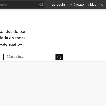
Login
+
Create my blog
 conducido por
iaria en todas
valenciahoy...