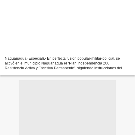
Naguanagua (Especial).- En perfecta fusión popular-militar-policial, se
activó en el municipio Naguanagua el “Plan Independencia 200:
Resistencia Activa y Ofensiva Permanente”, siguiendo instrucciones del
comandante en jefe, presidente Nicolás Maduro...