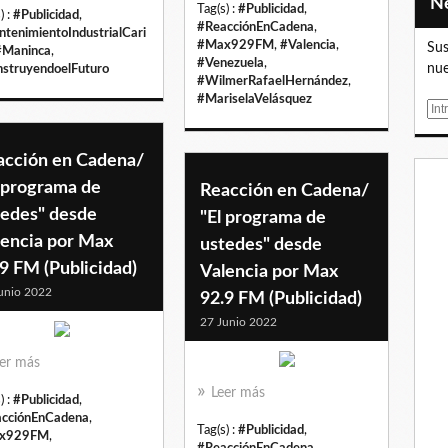
Tag(s) :
#Publicidad
,
) :
#Publicidad
,
#ReacciónEnCadena
,
tenimientoIndustrialCari
#Max929FM
,
#Valencia
,
Sus
#Maninca
,
#Venezuela
,
nue
struyendoelFuturo
#WilmerRafaelHernández
,
#MariselaVelásquez
E
m
a
acción en Cadena/
i
l programa de
Reacción en Cadena/
l
tedes" desde
"El programa de
lencia por Max
ustedes" desde
9 FM (Publicidad)
Valencia por Max
unio 2022
92.9 FM (Publicidad)
27 Junio 2022
er más
Leer más
) :
#Publicidad
,
cciónEnCadena
,
Tag(s) :
#Publicidad
,
x929FM
,
#ReacciónEnCadena
,