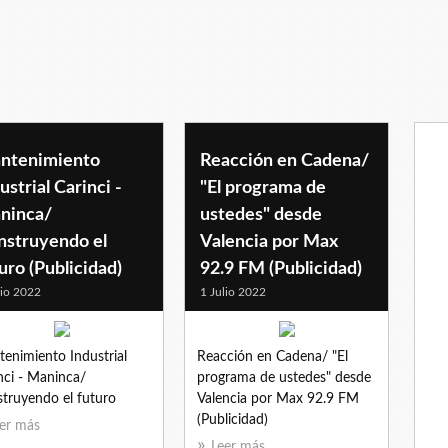
ntenimiento
Reacción en Cadena/
ustrial Carinci -
"El programa de
ninca/
ustedes" desde
nstruyendo el
Valencia por Max
uro (Publicidad)
92.9 FM (Publicidad)
lio 2022
1 Julio 2022
enimiento Industrial
Reacción en Cadena/ "El
nci - Maninca/
programa de ustedes" desde
truyendo el futuro
Valencia por Max 92.9 FM
(Publicidad)
er más
Leer más