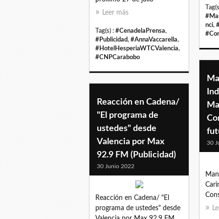
Tag(s
Leer más
#Man
nci
,
Tag(s) :
#CenadelaPrensa
,
#Con
#Publicidad
,
#AnnaVaccarella
,
#HotelHesperiaWTCValencia
,
#CNPCarabobo
Ma
Ind
Reacción en Cadena/
Ma
"El programa de
Co
ustedes" desde
fut
Valencia por Max
30 J
92.9 FM (Publicidad)
30 Junio 2022
Mant
Cari
Cons
Reacción en Cadena/ "El
programa de ustedes" desde
Le
Valencia por Max 92.9 FM