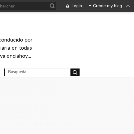
Login
+
Create my blog
 conducido por
iaria en todas
valenciahoy...