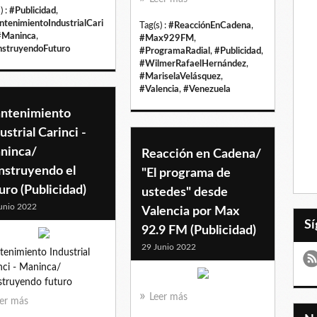
) :
#Publicidad
,
tenimientoIndustrialCari
Tag(s) :
#ReacciónEnCadena
,
#Maninca
,
#Max929FM
,
struyendoFuturo
#ProgramaRadial
,
#Publicidad
,
#WilmerRafaelHernández
,
#MariselaVelásquez
,
#Valencia
,
#Venezuela
ntenimiento
ustrial Carinci -
ninca/
Reacción en Cadena/
nstruyendo el
"El programa de
uro (Publicidad)
ustedes" desde
unio 2022
Valencia por Max
92.9 FM (Publicidad)
29 Junio 2022
enimiento Industrial
nci - Maninca/
truyendo futuro
Leer más
er más