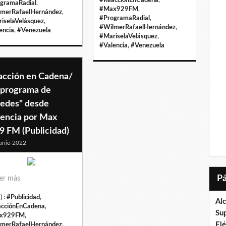
gramaRadial
,
#Max929FM
,
merRafaelHernández
,
#ProgramaRadial
,
iselaVelásquez
,
#WilmerRafaelHernández
,
encia
,
#Venezuela
#MariselaVelásquez
,
#Valencia
,
#Venezuela
acción en Cadena/
l programa de
tedes" desde
lencia por Max
9 FM (Publicidad)
unio 2022
er más
) :
#Publicidad
,
Al
cciónEnCadena
,
Su
x929FM
,
El
merRafaelHernández
,