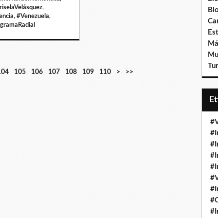
iselaVelásquez
,
Bl
encia
,
#Venezuela
,
Ca
gramaRadial
Est
Má
Mu
Tur
104
105
106
107
108
109
110
>
>>
E
#V
#I
#I
#I
#I
#V
#I
#
#I