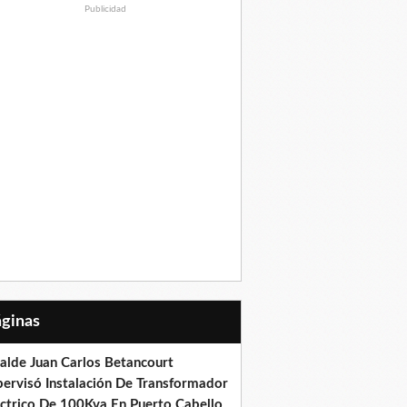
Publicidad
Páginas
calde Juan Carlos Betancourt
pervisó Instalación De Transformador
éctrico De 100Kva En Puerto Cabello