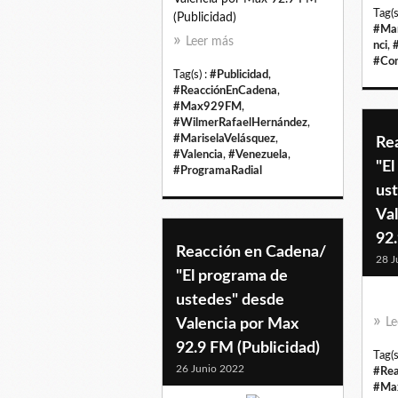
Tag(s
(Publicidad)
#Man
Leer más
nci
,
#Con
Tag(s) :
#Publicidad
,
#ReacciónEnCadena
,
#Max929FM
,
#WilmerRafaelHernández
,
#MariselaVelásquez
,
Re
#Valencia
,
#Venezuela
,
"E
#ProgramaRadial
us
Va
92.
Reacción en Cadena/
28 J
"El programa de
ustedes" desde
Valencia por Max
Le
92.9 FM (Publicidad)
Tag(s
26 Junio 2022
#Rea
#Ma