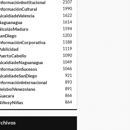
2107
nformaciónInstitucional
1990
nformaciónCultural
1622
lcaldíadeValencia
1614
Naguanagua
1594
NicolásMaduro
1203
SanDiego
1188
nformaciónCorporativa
1119
ublicidad
1090
uertoCabello
1049
lcaldíadeNaguanagua
1046
nformaciónSucesos
921
lcaldíadeSanDiego
893
nformaciónInternacional
891
eisbolVenezolano
866
Guacara
864
iñosyNiñas
Archivos