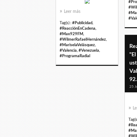
#Pro
#Wil
Leer más
#Mar
#Val
Tag(s) :
#Publicidad
,
#ReacciónEnCadena
,
#Max929FM
,
#WilmerRafaelHernández
,
#MariselaVelásquez
,
Re
#Valencia
,
#Venezuela
,
"E
#ProgramaRadial
us
Va
92.
25 J
Le
Tag(s
#Rea
#Ma
#Wil