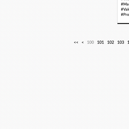
#Mar
#Val
#Pro
<<
<
100
101
102
103