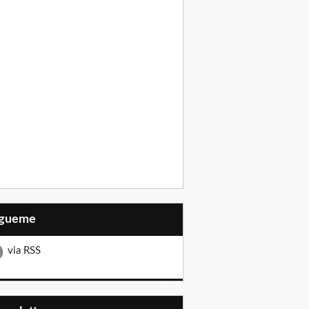
Sígueme
via RSS