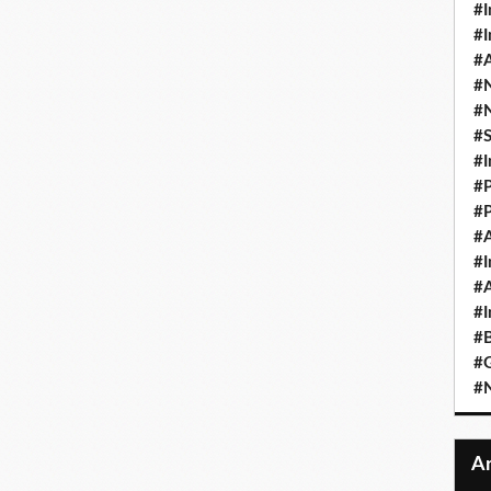
#I
#I
#A
#
#
#
#I
#P
#P
#A
#I
#A
#I
#B
#
#N