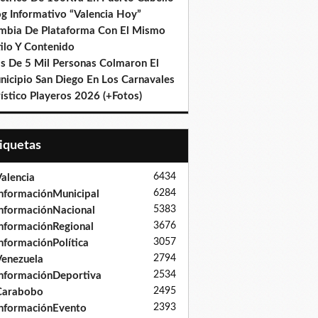
og Informativo “Valencia Hoy”
mbia De Plataforma Con El Mismo
ilo Y Contenido
s De 5 Mil Personas Colmaron El
nicipio San Diego En Los Carnavales
ístico Playeros 2026 (+Fotos)
tiquetas
6434
alencia
6284
nformaciónMunicipal
5383
nformaciónNacional
3676
nformaciónRegional
3057
nformaciónPolítica
2794
enezuela
2534
nformaciónDeportiva
2495
Carabobo
2393
nformaciónEvento