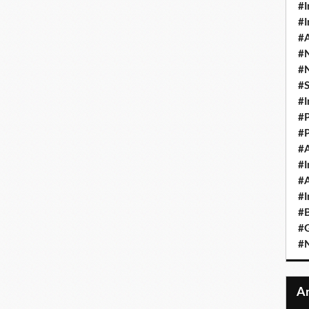
#I
#I
#A
#
#
#
#I
#P
#P
#A
#I
#A
#I
#B
#
#N