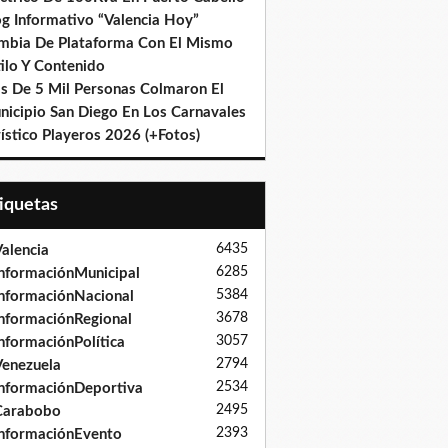
og Informativo “Valencia Hoy”
mbia De Plataforma Con El Mismo
ilo Y Contenido
s De 5 Mil Personas Colmaron El
nicipio San Diego En Los Carnavales
ístico Playeros 2026 (+Fotos)
tiquetas
6435
alencia
6285
nformaciónMunicipal
5384
nformaciónNacional
3678
nformaciónRegional
3057
nformaciónPolítica
2794
enezuela
2534
nformaciónDeportiva
2495
Carabobo
2393
nformaciónEvento