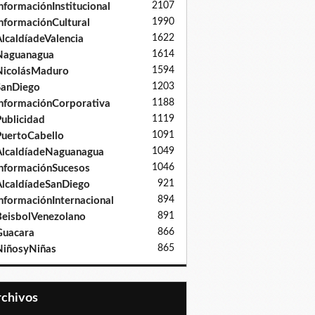
2107
nformaciónInstitucional
1990
nformaciónCultural
1622
lcaldíadeValencia
1614
Naguanagua
1594
NicolásMaduro
1203
SanDiego
1188
nformaciónCorporativa
1119
ublicidad
1091
uertoCabello
1049
lcaldíadeNaguanagua
1046
nformaciónSucesos
921
lcaldíadeSanDiego
894
nformaciónInternacional
891
eisbolVenezolano
866
Guacara
865
iñosyNiñas
Archivos