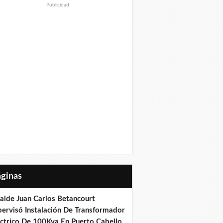
Publicidad
Páginas
calde Juan Carlos Betancourt
pervisó Instalación De Transformador
éctrico De 100Kva En Puerto Cabello