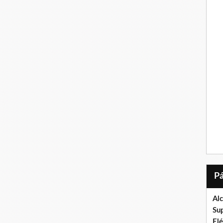
Al
Su
El