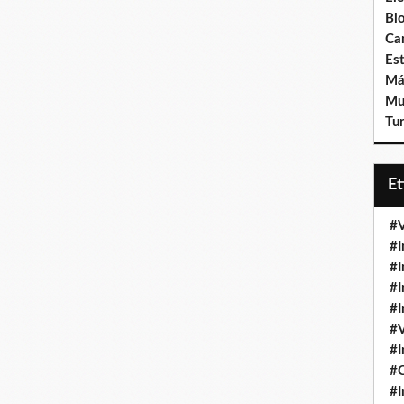
Bl
Ca
Est
Má
Mu
Tur
E
#V
#I
#I
#I
#I
#V
#I
#
#I