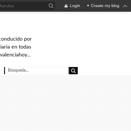
Login
+
Create my blog
 conducido por
iaria en todas
valenciahoy...