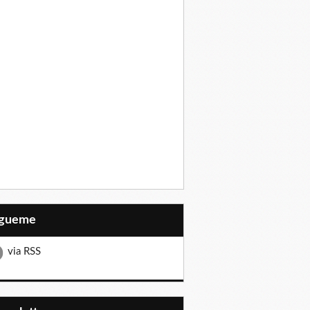
Sígueme
via RSS