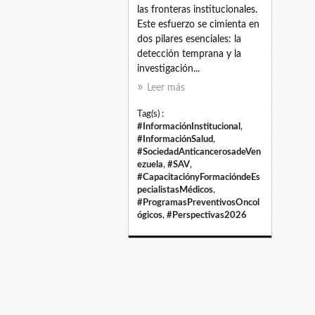
las fronteras institucionales.
Este esfuerzo se cimienta en
dos pilares esenciales: la
detección temprana y la
investigación...
Leer más
Tag(s) :
#InformaciónInstitucional
,
#InformaciónSalud
,
#SociedadAnticancerosadeVen
ezuela
,
#SAV
,
#CapacitaciónyFormacióndeEs
pecialistasMédicos
,
#ProgramasPreventivosOncol
ógicos
,
#Perspectivas2026