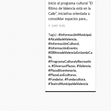
inicio al programa cultural “El
Ritmo de Valencia está en la
Calle”, iniciativa orientada a
consolidar espacios para...
Leer más
Tag(s) :
#InformaciónMunicipal
,
#AlcaldíadeValencia
,
#InformaciónCultural
,
#InformaciónEvento
,
#ElRitmodeValenciaEstáenlaCa
lle
,
#ProgramaCulturalyRecreativ
o
,
#DiversasPlazas
,
#Valencia
,
#PlazaBicentenaria
,
#PlazaLasEculturas
,
#Fundatur
,
#Fundacultura
,
#TeatroMunicipaldeValencia