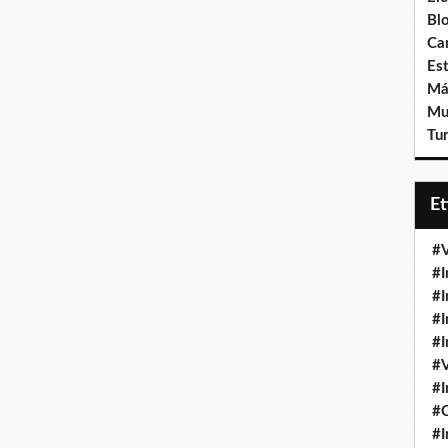
Bl
Ca
Est
Má
Mu
Tur
E
#V
#I
#I
#I
#I
#V
#I
#
#I