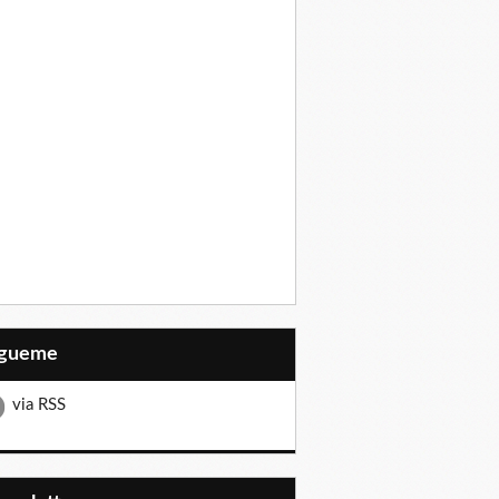
Sígueme
via RSS