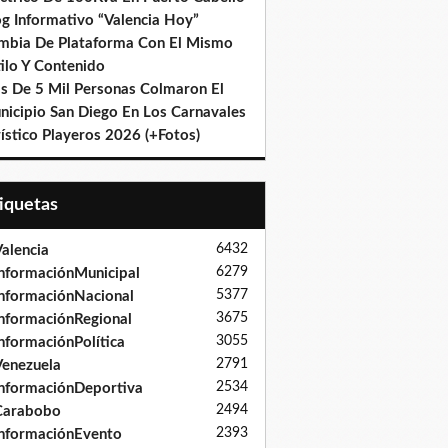
og Informativo “Valencia Hoy”
mbia De Plataforma Con El Mismo
ilo Y Contenido
s De 5 Mil Personas Colmaron El
nicipio San Diego En Los Carnavales
ístico Playeros 2026 (+Fotos)
tiquetas
6432
alencia
6279
nformaciónMunicipal
5377
nformaciónNacional
3675
nformaciónRegional
3055
nformaciónPolítica
2791
enezuela
2534
nformaciónDeportiva
2494
Carabobo
2393
nformaciónEvento