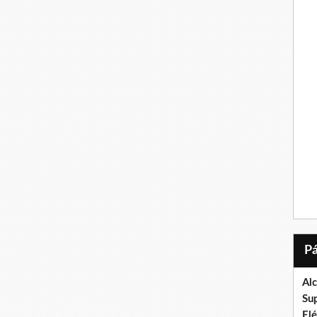
Al
Su
El