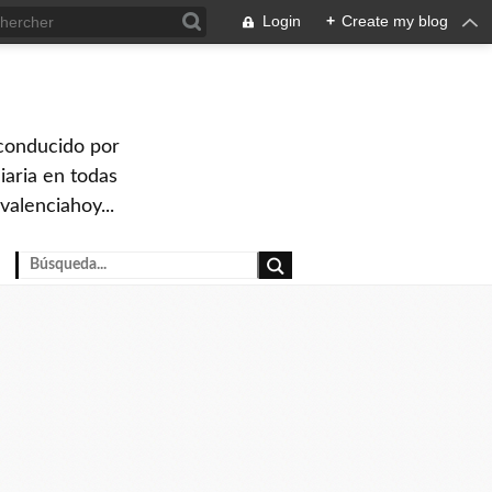
Login
+
Create my blog
 conducido por
iaria en todas
valenciahoy...