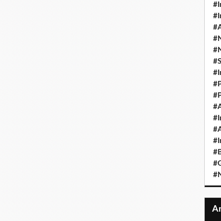
#I
#I
#A
#
#
#
#I
#P
#P
#A
#I
#A
#I
#B
#
#N