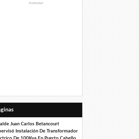
Publicidad
Páginas
calde Juan Carlos Betancourt
pervisó Instalación De Transformador
éctrico De 100Kva En Puerto Cabello