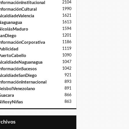
2104
nformaciónInstitucional
1990
nformaciónCultural
1621
lcaldíadeValencia
1613
Naguanagua
1594
NicolásMaduro
1201
SanDiego
1186
nformaciónCorporativa
1119
ublicidad
1090
uertoCabello
1047
lcaldíadeNaguanagua
1042
nformaciónSucesos
921
lcaldíadeSanDiego
893
nformaciónInternacional
891
eisbolVenezolano
866
Guacara
863
iñosyNiñas
Archivos